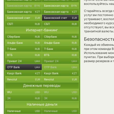
воспользуйтесь наш
Банковская карта
Банковская карта
BYN
BYN
Старайтесь всегда
Банковская карта
Банковская карта
KZT
KZT
услугам постоянно
Банковский счет
Банковский счет
EUR
EUR
устраивают, воспо
необходимого курса
СБП
СБП
RUB
RUB
отсутствуют, вы в
Интернет-банкинг
транзитной валюты.
Сбербанк
Сбербанк
RUB
RUB
Безопасност
Альфа-Банк
Альфа-Банк
RUB
RUB
Каждый из обменны
при этом команда 
Т-Банк
Т-Банк
RUB
RUB
Использование мон
ВТБ
ВТБ
RUB
RUB
пунктах. При выбор
размер резервов и 
Приват 24
Приват 24
UAH
UAH
OTP Bank
OTP Bank
UAH
UAH
Kaspi Bank
Kaspi Bank
KZT
KZT
Revolut
Revolut
EUR
EUR
Денежные переводы
WU
WU
USD
USD
ЗК
ЗК
RUB
RUB
Наличные деньги
Наличные
Наличные
USD
USD