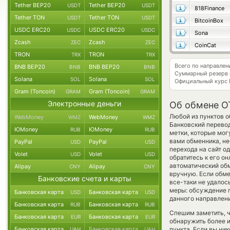
Tether BEP20
Tether BEP20
USDT
USDT
818Finance
Tether TON
Tether TON
USDT
USDT
BitcoinBox
USDC ERC20
USDC ERC20
USDC
USDC
Sona
Zcash
Zcash
ZEC
ZEC
CoinCat
TRON
TRON
TRX
TRX
Всего по направле
BNB BEP20
BNB BEP20
BNB
BNB
Суммарный резерв
Solana
Solana
SOL
SOL
Официальный курс
Gram (Toncoin)
Gram (Toncoin)
GRAM
GRAM
Электронные деньги
Об обмене OT
Любой из пунктов о
WebMoney
WebMoney
WMZ
WMZ
Банковский перевод
ЮMoney
ЮMoney
RUB
RUB
метки, которые мог
вами обменника, не
PayPal
PayPal
USD
USD
перехода на сайт 
Volet
Volet
USD
USD
обратитесь к его о
автоматический о
Alipay
Alipay
CNY
CNY
вручную. Если обмен
Банковские счета и карты
все-таки не удало
меры: обсуждение п
Банковская карта
Банковская карта
USD
USD
данного направлен
Банковская карта
Банковская карта
RUB
RUB
Спешим заметить, 
Банковская карта
Банковская карта
EUR
EUR
обнаружить более 
Банковская карта
Банковская карта
пункта. Если вы ни
UAH
UAH