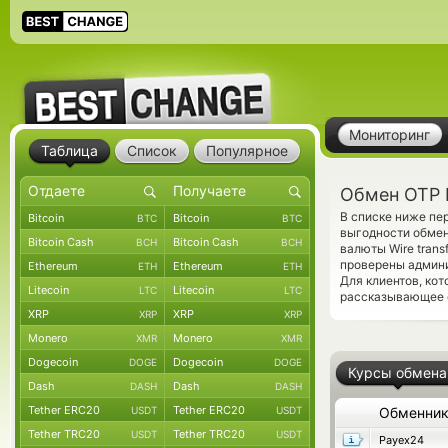
Мониторинг
Таблица
Список
Популярное
Обмен OTP 
В списке ниже пе
Bitcoin
Bitcoin
BTC
BTC
выгодности обмен
Bitcoin Cash
Bitcoin Cash
BCH
BCH
валюты Wire tran
проверены админ
Ethereum
Ethereum
ETH
ETH
Для клиентов, ко
Litecoin
Litecoin
LTC
LTC
рассказывающее о
XRP
XRP
XRP
XRP
Monero
Monero
XMR
XMR
Dogecoin
Dogecoin
DOGE
DOGE
Курсы обмена
Dash
Dash
DASH
DASH
Tether ERC20
Tether ERC20
USDT
USDT
Обменни
Tether TRC20
Tether TRC20
USDT
USDT
Payex24