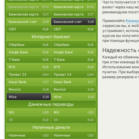
Часто получается т
Банковская карта
Банковская карта
валют через наш мо
BYN
BYN
рекомендуем посети
Банковская карта
Банковская карта
KZT
KZT
Применяйте
Кальку
Банковский счет
Банковский счет
EUR
EUR
сервисом вы, в люб
СБП
СБП
RUB
RUB
устраивают, испол
курсов вы получите
Интернет-банкинг
при помощи функц
Сбербанк
Сбербанк
RUB
RUB
Надежность 
Альфа-Банк
Альфа-Банк
RUB
RUB
Каждый из обменны
Т-Банк
Т-Банк
RUB
RUB
при этом команда 
Использование мон
ВТБ
ВТБ
RUB
RUB
пунктах. При выбор
Приват 24
Приват 24
UAH
UAH
размер резервов и 
Kaspi Bank
Kaspi Bank
KZT
KZT
Revolut
Revolut
EUR
EUR
Wise
Wise
EUR
EUR
Денежные переводы
WU
WU
USD
USD
ЗК
ЗК
RUB
RUB
Наличные деньги
Наличные
Наличные
USD
USD