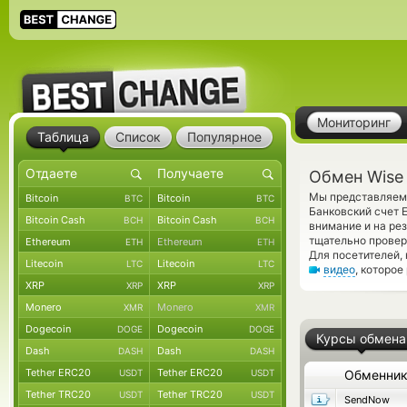
Мониторинг
Таблица
Список
Популярное
Обмен Wise
Мы представляем 
Bitcoin
Bitcoin
BTC
BTC
Банковский счет 
Bitcoin Cash
Bitcoin Cash
BCH
BCH
внимание и на ре
тщательно прове
Ethereum
Ethereum
ETH
ETH
Для посетителей,
Litecoin
Litecoin
LTC
LTC
видео
, которое
XRP
XRP
XRP
XRP
Monero
Monero
XMR
XMR
Dogecoin
Dogecoin
DOGE
DOGE
Курсы обмена
Dash
Dash
DASH
DASH
Tether ERC20
Tether ERC20
USDT
USDT
Обменни
Tether TRC20
Tether TRC20
USDT
USDT
SendNow