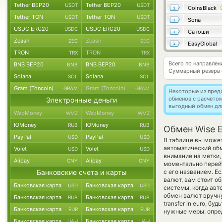
Tether BEP20
Tether BEP20
USDT
USDT
CoinsBlack
Tether TON
Tether TON
USDT
USDT
Sona
USDC ERC20
USDC ERC20
USDC
USDC
Сатоши
Zcash
Zcash
ZEC
ZEC
EasyGlobal
TRON
TRON
TRX
TRX
Всего по направле
BNB BEP20
BNB BEP20
BNB
BNB
Суммарный резерв
Solana
Solana
SOL
SOL
Gram (Toncoin)
Gram (Toncoin)
GRAM
GRAM
Некоторые из пред
обменов с расчето
Электронные деньги
выгодный обмен дл
WebMoney
WebMoney
WMZ
WMZ
ЮMoney
ЮMoney
RUB
RUB
Обмен Wise E
PayPal
PayPal
USD
USD
В таблице вы может
автоматический об
Volet
Volet
USD
USD
внимание на метки,
Alipay
Alipay
CNY
CNY
моментально перейт
Банковские счета и карты
с его названием. Е
валют, вам стоит о
Банковская карта
Банковская карта
USD
USD
системы, когда ав
обмен валют вручну
Банковская карта
Банковская карта
RUB
RUB
transfer in euro, 
Банковская карта
Банковская карта
EUR
EUR
нужные меры: опред
Банковская карта
Банковская карта
UAH
UAH