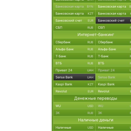
Банковская карта
Банковская карта
BYN
Банковская карта
Банковская карта
KZT
Банковский счет
Банковский счет
EUR
СБП
СБП
RUB
Интернет-банкинг
Сбербанк
Сбербанк
RUB
Альфа-Банк
Альфа-Банк
RUB
Т-Банк
Т-Банк
RUB
ВТБ
ВТБ
RUB
Приват 24
Приват 24
UAH
Sense Bank
Sense Bank
UAH
Kaspi Bank
Kaspi Bank
KZT
Revolut
Revolut
EUR
Денежные переводы
WU
WU
USD
ЗК
ЗК
RUB
Наличные деньги
Наличные
Наличные
USD