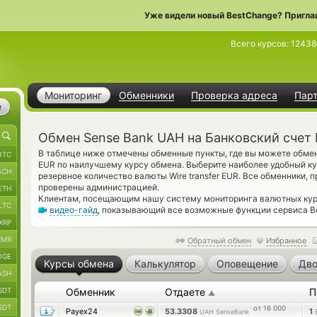
Уже видели новый BestChange? Пригла
Всего курсов:
1243
Мониторинг
Обменники
Проверка адреса
Пар
е
Обмен Sense Bank UAH на Банковский счет
В таблице ниже отмечены обменные пункты, где вы можете обмен
BTC
EUR по наилучшему курсу обмена. Выберите наиболее удобный ку
BCH
резервное количество валюты Wire transfer EUR. Все обменники, 
проверены администрацией.
ETH
Клиентам, посещающим нашу систему мониторинга валютных кур
LTC
видео-гайд
, показывающий все возможные функции сервиса B
XRP
XMR
Обратный обмен
Избранное
OGE
Курсы обмена
Калькулятор
Оповещение
Дво
ASH
SDT
Обменник
Отдаете
П
▲
SDT
от 16 000
Payex24
53.3308
1
UAH SenseBank