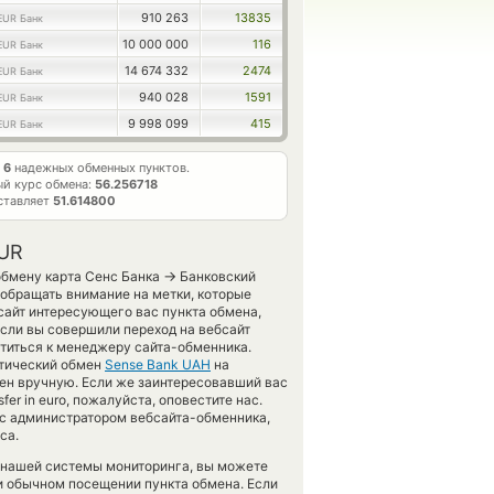
910 263
13835
EUR Банк
10 000 000
116
EUR Банк
14 674 332
2474
EUR Банк
940 028
1591
EUR Банк
9 998 099
415
EUR Банк
т
6
надежных обменных пунктов.
й курс обмена:
56.256718
ставляет
51.614800
EUR
→
обмену карта Сенс Банка
Банковский
обращать внимание на метки, которые
сайт интересующего вас пункта обмена,
Если вы совершили переход на вебсайт
атиться к менеджеру сайта-обменника.
атический обмен
Sense Bank UAH
на
ен вручную. Если же заинтересовавший вас
sfer in euro, пожалуйста, оповестите нас.
с администратором вебсайта-обменника,
са.
 нашей системы мониторинга, вы можете
и обычном посещении пункта обмена. Если