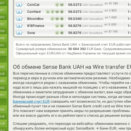
SDT
от 41 180
CoinCat
56.0272
1
UAH SenseBank
SDT
от 2 802
CoinYard
56.0272
1
UAH SenseBank
SDC
от 1 000
BitcoinBox
56.0340
1
UAH SenseBank
ZEC
от 5 000
818Finance
56.8276
1
UAH SenseBank
TRX
от 51 145
Sona
56.8276
1
UAH SenseBank
BNB
Всего по направлению Sense Bank UAH
Банковский счет EUR работае
→
SOL
Суммарный резерв обменников:
36 684 392
EUR Банк.
Средневзвешенны
RAM
Официальный курс
EUR/UAH
от Нацбанка Украины на текущее время со
Об обмене Sense Bank UAH на Wire transfer 
MZ
Все перечисленные в списке обменники предоставляют услуги по 
RUB
перевод в евро в ручном или автоматическом режиме. Необходимо 
USD
иногда находятся рядом с названием обменника. Чтобы перейти на 
надо всего лишь раз нажать мышкой на позицию с его названием. 
USD
обменника и заметили затруднения с обменом валют, вам надо обр
CNY
Иногда происходят разные сбои и неполадки системы, когда автом
Банковский счет EUR
совершить нет возможности, но доступен обм
обменный пункт так и не поменял Sense Bank credit card на Wire tran
USD
Это поможет нам вовремя принять меры по разрешению проблемы 
или же вовсе удалить его из рейтингового списка до решения вопро
RUB
Спешим уведомить, что переходя на вебсайты-обменники именно с
EUR
→
обнаружить более интересный курс SenseBank
Банк-EUR, чем пр
UAH