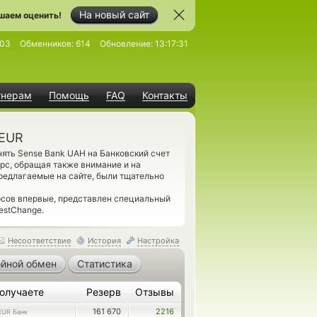
На новый сайт
шаем оценить!
803
Обменников:
614
Обновление:
13:17:31
тнерам
Помощь
FAQ
Контакты
 EUR
ять Sense Bank UAH на Банковский счет
рс, обращая также внимание и на
предлагаемые на сайте, были тщательно
сов впервые, представлен специальный
estChange.
Несоответствие
История
Настройка
йной обмен
Статистика
олучаете
Резерв
Отзывы
161 670
2216
EUR Банк