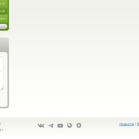
RUB
EUR
UAH
!
Новости
|
8+