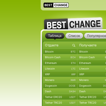
Таблица
Список
Популярно
Bitcoin
Bitcoin
BTC
Bitcoin Cash
Bitcoin Cash
BCH
Ethereum
Ethereum
ETH
Litecoin
Litecoin
LTC
XRP
XRP
XRP
Monero
Monero
XMR
Dogecoin
Dogecoin
DOGE
D
Dash
Dash
DASH
D
Tether ERC20
Tether ERC20
USDT
U
Tether TRC20
Tether TRC20
USDT
U