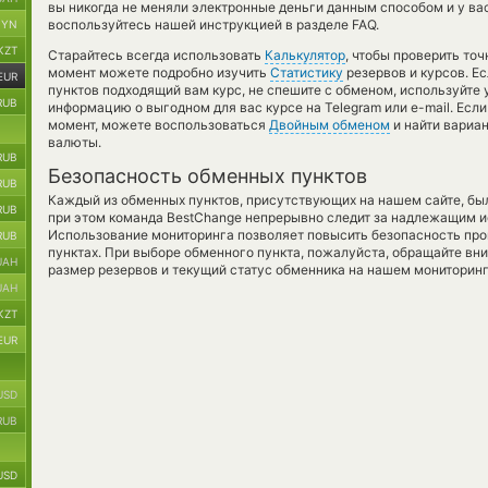
вы никогда не меняли электронные деньги данным способом и у ва
воспользуйтесь нашей инструкцией в разделе FAQ.
BYN
KZT
Старайтесь всегда использовать
Калькулятор
, чтобы проверить то
момент можете подробно изучить
Статистику
резервов и курсов. Е
EUR
пунктов подходящий вам курс, не спешите с обменом, используйте
RUB
информацию о выгодном для вас курсе на Telegram или e-mail. Есл
момент, можете воспользоваться
Двойным обменом
и найти вариа
валюты.
RUB
Безопасность обменных пунктов
RUB
Каждый из обменных пунктов, присутствующих на нашем сайте, бы
RUB
при этом команда BestChange непрерывно следит за надлежащим и
Использование мониторинга позволяет повысить безопасность пр
RUB
пунктах. При выборе обменного пункта, пожалуйста, обращайте вн
UAH
размер резервов и текущий статус обменника на нашем мониторинг
UAH
KZT
EUR
USD
RUB
USD