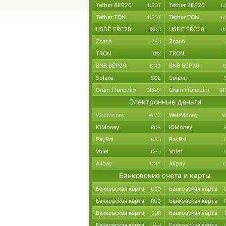
Tether BEP20
Tether BEP20
USDT
U
Tether TON
Tether TON
USDT
U
USDC ERC20
USDC ERC20
USDC
U
Zcash
Zcash
ZEC
TRON
TRON
TRX
BNB BEP20
BNB BEP20
BNB
Solana
Solana
SOL
Gram (Toncoin)
Gram (Toncoin)
GRAM
G
Электронные деньги
WebMoney
WebMoney
WMZ
W
ЮMoney
ЮMoney
RUB
PayPal
PayPal
USD
Volet
Volet
USD
Alipay
Alipay
CNY
Банковские счета и карты
Банковская карта
Банковская карта
USD
Банковская карта
Банковская карта
RUB
Банковская карта
Банковская карта
EUR
Банковская карта
Банковская карта
UAH