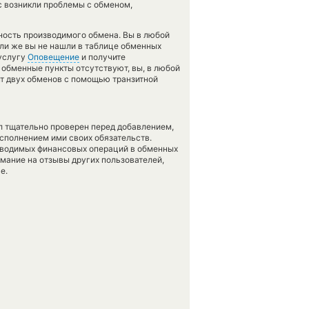
с возникли проблемы с обменом,
чность производимого обмена. Вы в любой
сли же вы не нашли в таблице обменных
 услугу
Оповещение
и получите
и обменные пункты отсутствуют, вы, в любой
нт двух обменов с помощью транзитной
л тщательно проверен перед добавлением,
сполнением ими своих обязательств.
оводимых финансовых операций в обменных
имание на отзывы других пользователей,
е.