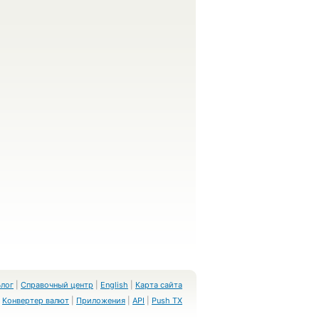
Блог
|
Справочный центр
|
English
|
Карта сайта
Конвертер валют
|
Приложения
|
API
|
Push TX