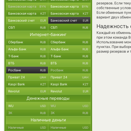
резервов. Если тек
Банковская карта
Банковская карта
BYN
BYN
собственные услови
Если обменные пунк
Банковская карта
Банковская карта
KZT
KZT
вариант двух обме
Банковский счет
Банковский счет
EUR
EUR
Надежность 
СБП
СБП
RUB
RUB
Каждый из обменны
Интернет-банкинг
при этом команда 
Использование мон
Сбербанк
Сбербанк
RUB
RUB
пунктах. При выбор
Альфа-Банк
Альфа-Банк
RUB
RUB
размер резервов и 
Т-Банк
Т-Банк
RUB
RUB
ВТБ
ВТБ
RUB
RUB
Росбанк
Росбанк
RUB
RUB
Приват 24
Приват 24
UAH
UAH
Kaspi Bank
Kaspi Bank
KZT
KZT
Revolut
Revolut
EUR
EUR
Денежные переводы
WU
WU
USD
USD
ЗК
ЗК
RUB
RUB
Наличные деньги
Наличные
Наличные
USD
USD