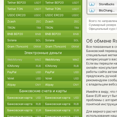
Tether BEP20
Tether BEP20
USDT
USDT
StoreBucks
Tether TON
Tether TON
USDT
USDT
BtcChange24
USDC ERC20
USDC ERC20
USDC
USDC
Всего по направле
Zcash
Zcash
ZEC
ZEC
Суммарный резерв
TRON
TRON
TRX
TRX
Официальный курс
BNB BEP20
BNB BEP20
BNB
BNB
Об обмене Ro
Solana
Solana
SOL
SOL
Gram (Toncoin)
Gram (Toncoin)
Все показанные в с
GRAM
GRAM
Банковский перево
Электронные деньги
специальные метки,
интересующего вас 
WebMoney
WebMoney
WMZ
WMZ
Если вы перешли на
ЮMoney
ЮMoney
RUB
RUB
онлайн-консультант
работы сайта авто
PayPal
PayPal
USD
USD
предложить ручной о
Volet
Volet
USD
USD
рекомендуем сообщ
с владельцем вебса
Alipay
Alipay
CNY
CNY
Банковские счета и карты
Имейте в виду, что
Банк-EUR могут быт
Банковская карта
Банковская карта
USD
USD
проблемы с алгорит
Банковская карта
Банковская карта
понятной инструкци
RUB
RUB
Банковская карта
Банковская карта
EUR
EUR
Для верного расчет
использования наше
Банковская карта
Банковская карта
UAH
UAH