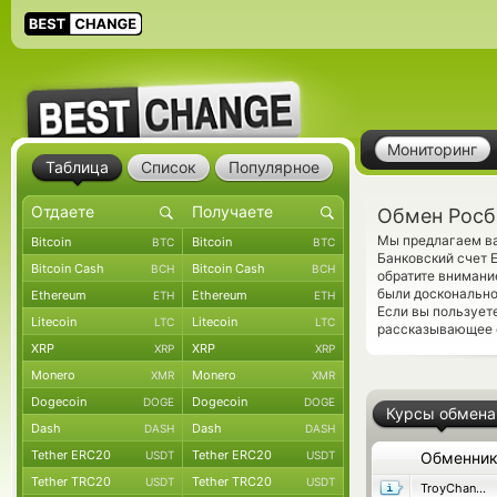
Мониторинг
Таблица
Список
Популярное
Обмен Росб
Мы предлагаем ва
Bitcoin
Bitcoin
BTC
BTC
Банковский счет 
Bitcoin Cash
Bitcoin Cash
BCH
BCH
обратите внимание
были досконально
Ethereum
Ethereum
ETH
ETH
Если вы пользует
Litecoin
Litecoin
LTC
LTC
рассказывающее о
XRP
XRP
XRP
XRP
Monero
Monero
XMR
XMR
Dogecoin
Dogecoin
DOGE
DOGE
Курсы обмена
Dash
Dash
DASH
DASH
Tether ERC20
Tether ERC20
USDT
USDT
Обменни
Tether TRC20
Tether TRC20
USDT
USDT
TroyChange