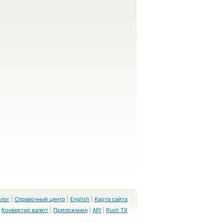
Блог
|
Справочный центр
|
English
|
Карта сайта
Конвертер валют
|
Приложения
|
API
|
Push TX