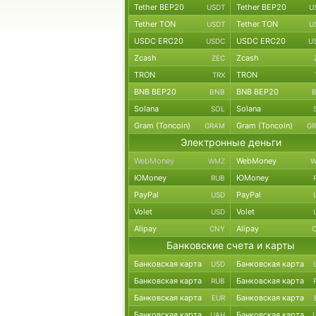
Tether BEP20
Tether BEP20
USDT
U
Tether TON
Tether TON
USDT
U
USDC ERC20
USDC ERC20
USDC
U
Zcash
Zcash
ZEC
TRON
TRON
TRX
BNB BEP20
BNB BEP20
BNB
Solana
Solana
SOL
Gram (Toncoin)
Gram (Toncoin)
GRAM
G
Электронные деньги
WebMoney
WebMoney
WMZ
W
ЮMoney
ЮMoney
RUB
PayPal
PayPal
USD
Volet
Volet
USD
Alipay
Alipay
CNY
Банковские счета и карты
Банковская карта
Банковская карта
USD
Банковская карта
Банковская карта
RUB
Банковская карта
Банковская карта
EUR
Банковская карта
Банковская карта
UAH