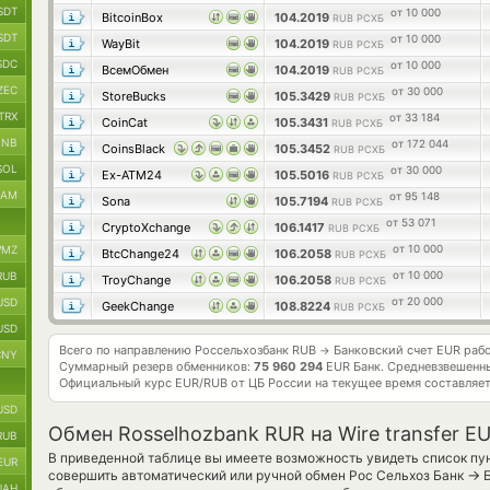
SDT
от 10 000
BitcoinBox
104.2019
RUB РСХБ
SDT
от 10 000
WayBit
104.2019
RUB РСХБ
SDC
от 10 000
ВсемОбмен
104.2019
RUB РСХБ
ZEC
от 30 000
StoreBucks
105.3429
RUB РСХБ
TRX
от 33 184
CoinCat
105.3431
RUB РСХБ
BNB
от 172 044
CoinsBlack
105.3452
RUB РСХБ
SOL
от 30 000
Ex-ATM24
105.5016
RUB РСХБ
RAM
от 95 148
Sona
105.7194
RUB РСХБ
от 53 071
CryptoXchange
106.1417
RUB РСХБ
от 10 000
MZ
BtcChange24
106.2058
RUB РСХБ
от 10 000
RUB
TroyChange
106.2058
RUB РСХБ
от 20 000
USD
GeekChange
108.8224
RUB РСХБ
USD
Всего по направлению Россельхозбанк RUB
Банковский счет EUR раб
→
CNY
Суммарный резерв обменников:
75 960 294
EUR Банк.
Средневзвешенны
Официальный курс
EUR/RUB
от ЦБ России на текущее время составляе
USD
Обмен Rosselhozbank RUR на Wire transfer E
RUB
В приведенной таблице вы имеете возможность увидеть список пун
EUR
→
совершить автоматический или ручной обмен Рос Сельхоз Банк
Б
UAH