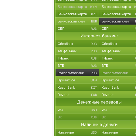
Банковская карта
Банковская карта
BYN
Банковская карта
Банковская карта
KZT
Банковский счет
Банковский счет
EUR
СБП
СБП
RUB
Интернет-банкинг
Сбербанк
Сбербанк
RUB
Альфа-Банк
Альфа-Банк
RUB
Т-Банк
Т-Банк
RUB
ВТБ
ВТБ
RUB
Россельхозбанк
Россельхозбанк
RUB
Приват 24
Приват 24
UAH
Kaspi Bank
Kaspi Bank
KZT
Revolut
Revolut
EUR
Денежные переводы
WU
WU
USD
ЗК
ЗК
RUB
Наличные деньги
Наличные
Наличные
USD