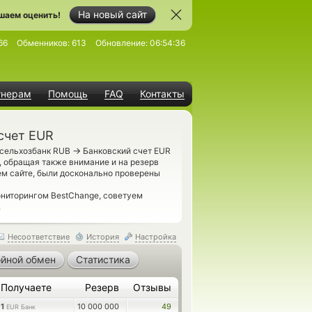
На новый сайт
шаем оценить!
66
Обменников:
613
Обновление:
06:54:36
тнерам
Помощь
FAQ
Контакты
счет EUR
→
ссельхозбанк RUB
Банковский счет EUR
 обращая также внимание и на резерв
ем сайте, были досконально проверены
ониторингом BestChange, советуем
.
Несоответствие
История
Настройка
йной обмен
Статистика
Получаете
Резерв
Отзывы
1
10 000 000
49
EUR Банк