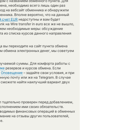
дом с названием обменного пункта. Для
мена, необходимо всего лишь один раз
ход на вебсайт обменника и обнаружили
енника. Вполне вероятно, что на данный
й счет EUR
недоступны и вам будет
k на Wire transfer in euro все же не вышло,
имем необходимые меры: обсуждение
а из списка курсов данного направления
а вы переходите на сайт пункта обмена
ом обмена электронных денег, мы советуем
лучаемой суммы. Для комфорта работы с
ике
резервов и курсов обмена. Если
й
Оповещение
– задайте свои условия, и при
нную почту или же на Telegram. В случае
сможете найти наилучший вариант двух
л тщательно проверен перед добавлением,
сполнением ими своих обязательств.
оводимых финансовых операций в обменных
имание на отзывы других пользователей,
е.