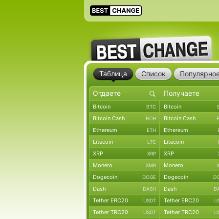
Таблица
Список
Популярно
Bitcoin
Bitcoin
BTC
Bitcoin Cash
Bitcoin Cash
BCH
Ethereum
Ethereum
ETH
Litecoin
Litecoin
LTC
XRP
XRP
XRP
Monero
Monero
XMR
Dogecoin
Dogecoin
DOGE
D
Dash
Dash
DASH
D
Tether ERC20
Tether ERC20
USDT
U
Tether TRC20
Tether TRC20
USDT
U