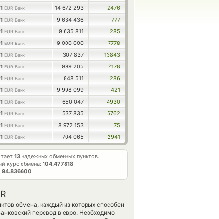
1
14 672 293
2476
EUR Банк
1
9 634 436
777
EUR Банк
1
9 635 811
285
EUR Банк
1
9 000 000
7778
EUR Банк
1
307 837
13843
EUR Банк
1
999 205
2178
EUR Банк
1
848 511
286
EUR Банк
1
9 998 099
421
EUR Банк
1
650 047
4930
EUR Банк
1
537 835
5762
EUR Банк
1
8 972 153
75
EUR Банк
1
704 065
2941
EUR Банк
отает
13
надежных обменных пунктов.
й курс обмена:
104.477818
т
94.836600
UR
ктов обмена, каждый из которых способен
анковский перевод в евро. Необходимо