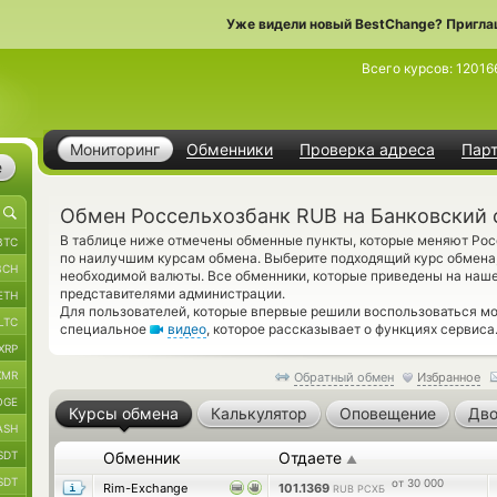
Уже видели новый BestChange? Пригла
Всего курсов:
12016
Мониторинг
Обменники
Проверка адреса
Пар
е
Обмен Россельхозбанк RUB на Банковский 
В таблице ниже отмечены обменные пункты, которые меняют Ро
BTC
по наилучшим курсам обмена. Выберите подходящий курс обмена,
BCH
необходимой валюты. Все обменники, которые приведены на наш
представителями администрации.
ETH
Для пользователей, которые впервые решили воспользоваться м
LTC
специальное
видео
, которое рассказывает о функциях сервиса
XRP
XMR
Обратный обмен
Избранное
OGE
Курсы обмена
Калькулятор
Оповещение
Дво
ASH
SDT
Обменник
Отдаете
▲
SDT
от 30 000
Rim-Exchange
101.1369
RUB РСХБ