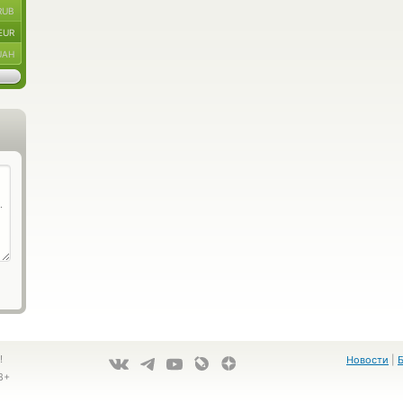
RUB
EUR
UAH
!
Новости
|
8+