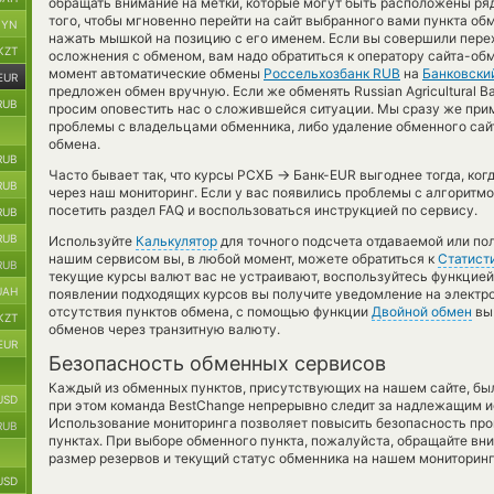
обращать внимание на метки, которые могут быть расположены ря
того, чтобы мгновенно перейти на сайт выбранного вами пункта об
BYN
нажать мышкой на позицию с его именем. Если вы совершили пере
KZT
осложнения с обменом, вам надо обратиться к оператору сайта-обм
момент автоматические обмены
Россельхозбанк RUB
на
Банковски
EUR
предложен обмен вручную. Если же обменять Russian Agricultural Ban
RUB
просим оповестить нас о сложившейся ситуации. Мы сразу же пр
проблемы с владельцами обменника, либо удаление обменного сайт
обмена.
RUB
→
Часто бывает так, что курсы РСХБ
Банк-EUR выгоднее тогда, когд
RUB
через наш мониторинг. Если у вас появились проблемы с алгоритм
посетить раздел FAQ и воспользоваться инструкцией по сервису.
RUB
RUB
Используйте
Калькулятор
для точного подсчета отдаваемой или по
нашим сервисом вы, в любой момент, можете обратиться к
Статист
RUB
текущие курсы валют вас не устраивают, воспользуйтесь функцие
UAH
появлении подходящих курсов вы получите уведомление на электро
отсутствия пунктов обмена, с помощью функции
Двойной обмен
вы 
KZT
обменов через транзитную валюту.
EUR
Безопасность обменных сервисов
Каждый из обменных пунктов, присутствующих на нашем сайте, бы
USD
при этом команда BestChange непрерывно следит за надлежащим и
Использование мониторинга позволяет повысить безопасность пр
RUB
пунктах. При выборе обменного пункта, пожалуйста, обращайте вн
размер резервов и текущий статус обменника на нашем мониторинг
USD