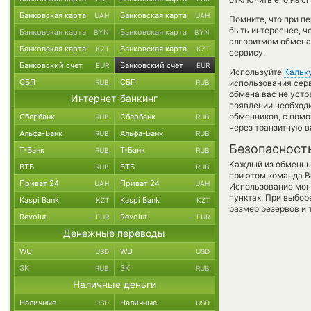
Банковская карта
Банковская карта
UAH
UAH
Помните, что при п
быть интереснее, ч
Банковская карта
Банковская карта
BYN
BYN
алгоритмом обмена 
Банковская карта
Банковская карта
KZT
KZT
сервису.
Банковский счет
Банковский счет
EUR
EUR
Используйте
Кальк
СБП
СБП
RUB
RUB
использования серв
обмена вас не уст
Интернет-банкинг
появлении необходи
обменников, с пом
Сбербанк
Сбербанк
RUB
RUB
через транзитную в
Альфа-Банк
Альфа-Банк
RUB
RUB
Безопасност
Т-Банк
Т-Банк
RUB
RUB
Каждый из обменны
ВТБ
ВТБ
RUB
RUB
при этом команда 
Приват 24
Приват 24
UAH
UAH
Использование мон
пунктах. При выбор
Kaspi Bank
Kaspi Bank
KZT
KZT
размер резервов и 
Revolut
Revolut
EUR
EUR
Денежные переводы
WU
WU
USD
USD
ЗК
ЗК
RUB
RUB
Наличные деньги
Наличные
Наличные
USD
USD