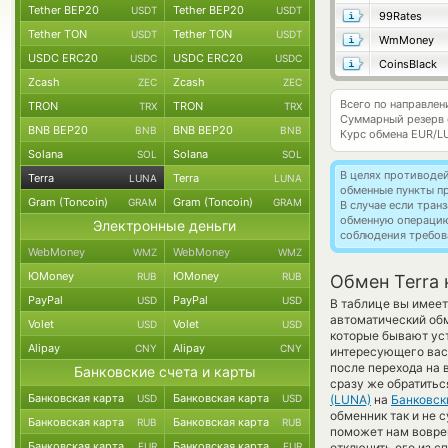
Tether BEP20
Tether BEP20
USDT
USDT
99Rates
Tether TON
Tether TON
USDT
USDT
WmMoney
USDC ERC20
USDC ERC20
USDC
USDC
CoinsBlack
Zcash
Zcash
ZEC
ZEC
Всего по направлен
TRON
TRON
TRX
TRX
Суммарный резерв
BNB BEP20
BNB BEP20
BNB
BNB
Курс обмена
EUR/L
Solana
Solana
SOL
SOL
В целях противоде
Terra
Terra
LUNA
LUNA
обменные пункты п
Gram (Toncoin)
Gram (Toncoin)
GRAM
GRAM
В случае если тра
обменную операци
Электронные деньги
соблюдения требов
WebMoney
WebMoney
WMZ
WMZ
ЮMoney
ЮMoney
RUB
RUB
Обмен Terra 
PayPal
PayPal
USD
USD
В таблице вы имеет
автоматический об
Volet
Volet
USD
USD
которые бывают уст
Alipay
Alipay
CNY
CNY
интересующего вас 
после перехода на 
Банковские счета и карты
сразу же обратитьс
Банковская карта
Банковская карта
USD
USD
(LUNA)
на
Банковск
обменник так и не с
Банковская карта
Банковская карта
RUB
RUB
поможет нам вовре
Банковская карта
Банковская карта
EUR
EUR
отключить его из с