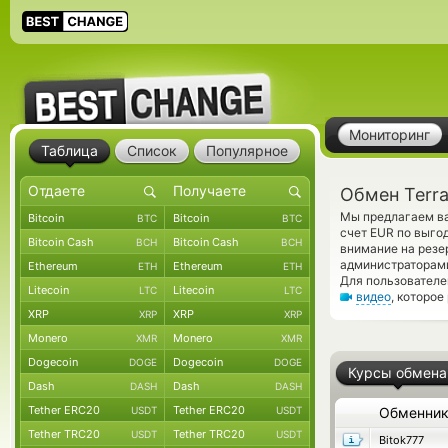
Мониторинг
Таблица
Список
Популярное
Обмен Terra
Мы предлагаем ва
Bitcoin
Bitcoin
BTC
BTC
счет EUR по выго
Bitcoin Cash
Bitcoin Cash
BCH
BCH
внимание на резе
администраторами
Ethereum
Ethereum
ETH
ETH
Для пользователе
Litecoin
Litecoin
LTC
LTC
видео
, которое
XRP
XRP
XRP
XRP
Monero
Monero
XMR
XMR
Dogecoin
Dogecoin
DOGE
DOGE
Курсы обмена
Dash
Dash
DASH
DASH
Tether ERC20
Tether ERC20
USDT
USDT
Обменни
Tether TRC20
Tether TRC20
USDT
USDT
Bitok777