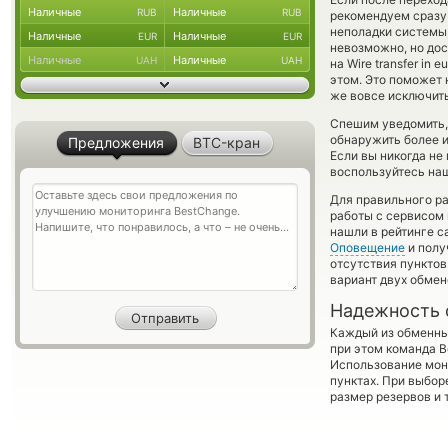
Наличные
Наличные
RUB
RUB
рекомендуем сразу 
неполадки системы
Наличные
Наличные
EUR
EUR
невозможно, но дос
Наличные
Наличные
UAH
UAH
на Wire transfer in
этом. Это поможет
же вовсе исключить
Спешим уведомить,
обнаружить более 
Предложения
BTC-кран
Если вы никогда не
воспользуйтесь наш
Для правильного ра
работы с сервисом 
нашли в рейтинге с
Оповещение
и полу
отсутствия пункто
вариант двух обмен
Надежность 
Каждый из обменны
при этом команда 
Использование мон
пунктах. При выбор
размер резервов и 