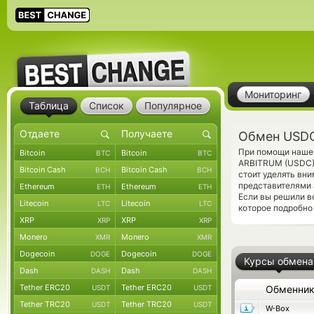
Мониторинг
Таблица
Список
Популярное
Обмен USDC
При помощи нашег
Bitcoin
Bitcoin
BTC
BTC
ARBITRUM (USDC) 
Bitcoin Cash
Bitcoin Cash
BCH
BCH
стоит уделять вн
представителями 
Ethereum
Ethereum
ETH
ETH
Если вы решили в
Litecoin
Litecoin
LTC
LTC
которое подробно
XRP
XRP
XRP
XRP
Monero
Monero
XMR
XMR
Dogecoin
Dogecoin
DOGE
DOGE
Курсы обмена
Dash
Dash
DASH
DASH
Tether ERC20
Tether ERC20
USDT
USDT
Обменни
Tether TRC20
Tether TRC20
USDT
USDT
W-Box