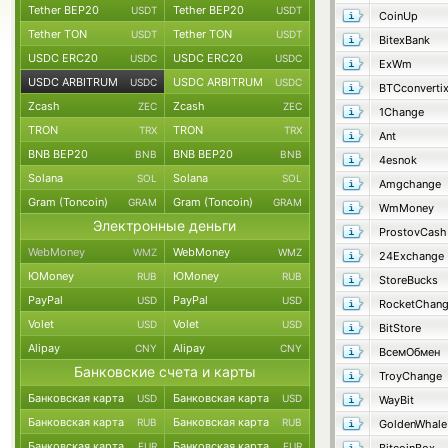
Tether BEP20
Tether BEP20
USDT
USDT
CoinUp
Tether TON
Tether TON
USDT
USDT
BitexBank
USDC ERC20
USDC ERC20
USDC
USDC
ExWm
USDC ARBITRUM
USDC ARBITRUM
USDC
USDC
BTCconverti
Zcash
Zcash
ZEC
ZEC
1Change
TRON
TRON
TRX
TRX
Ant
BNB BEP20
BNB BEP20
BNB
BNB
4esnok
Solana
Solana
SOL
SOL
Amgchange
Gram (Toncoin)
Gram (Toncoin)
GRAM
GRAM
WmMoney
Электронные деньги
ProstovCash
WebMoney
WebMoney
WMZ
WMZ
24Exchange
ЮMoney
ЮMoney
RUB
RUB
StoreBucks
PayPal
PayPal
USD
USD
RocketChan
Volet
Volet
USD
USD
BitStore
Alipay
Alipay
CNY
CNY
ВсемОбмен
Банковские счета и карты
TroyChange
Банковская карта
Банковская карта
USD
USD
WayBit
Банковская карта
Банковская карта
RUB
RUB
GoldenWhale
Банковская карта
Банковская карта
EUR
EUR