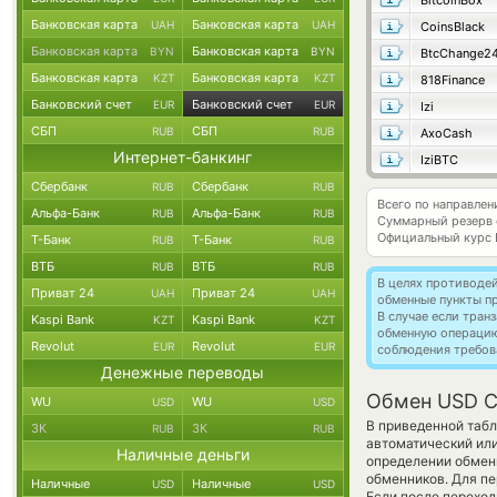
BitcoinBox
Банковская карта
Банковская карта
UAH
UAH
CoinsBlack
Банковская карта
Банковская карта
BYN
BYN
BtcChange2
Банковская карта
Банковская карта
KZT
KZT
818Finance
Банковский счет
Банковский счет
EUR
EUR
Izi
СБП
СБП
RUB
RUB
AxoCash
Интернет-банкинг
IziBTC
Сбербанк
Сбербанк
RUB
RUB
Всего по направле
Альфа-Банк
Альфа-Банк
RUB
RUB
Суммарный резерв
Официальный курс
Т-Банк
Т-Банк
RUB
RUB
ВТБ
ВТБ
RUB
RUB
В целях противоде
Приват 24
Приват 24
UAH
UAH
обменные пункты п
В случае если тра
Kaspi Bank
Kaspi Bank
KZT
KZT
обменную операци
Revolut
Revolut
EUR
EUR
соблюдения требов
Денежные переводы
Обмен USD Co
WU
WU
USD
USD
В приведенной таб
ЗК
ЗК
RUB
RUB
автоматический или
Наличные деньги
определении обменн
обменников. Для пе
Наличные
Наличные
USD
USD
Если после переход