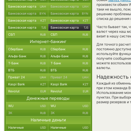
произвести обмен Wa
Банковская карта
Банковская карта
UAH
UAH
таки не вышло, пож
Банковская карта
Банковская карта
BYN
BYN
решению проблемы 
списка до решения 
Банковская карта
Банковская карта
KZT
KZT
Часто бывает так, 
Банковская карта
Банковская карта
TJS
TJS
валют через наш мо
СБП
СБП
RUB
RUB
визит в нашу систе
Интернет-банкинг
Для точного расчет
постоянно доступн
Сбербанк
Сбербанк
RUB
RUB
используйте функ
Альфа-Банк
Альфа-Банк
RUB
RUB
получите сообщение
можете воспользо
Т-Банк
Т-Банк
RUB
RUB
валюты.
ВТБ
ВТБ
RUB
RUB
Надежность 
Приват 24
Приват 24
UAH
UAH
Каждый из обменны
Kaspi Bank
Kaspi Bank
KZT
KZT
при этом команда 
Revolut
Revolut
EUR
EUR
Использование мон
пунктах. При выбор
Денежные переводы
размер резервов и 
WU
WU
USD
USD
ЗК
ЗК
RUB
RUB
Наличные деньги
Наличные
Наличные
USD
USD