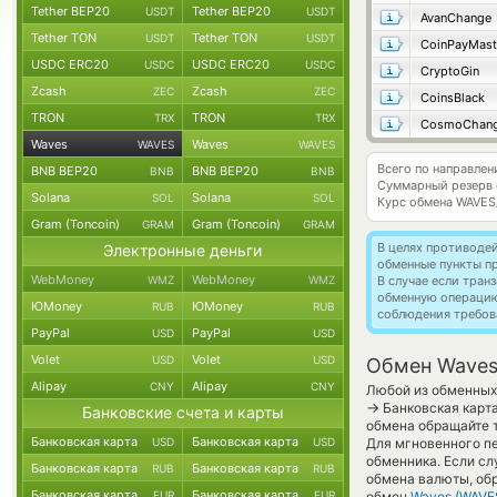
Tether BEP20
Tether BEP20
USDT
USDT
AvanChange
Tether TON
Tether TON
USDT
USDT
CoinPayMast
USDC ERC20
USDC ERC20
USDC
USDC
CryptoGin
Zcash
Zcash
ZEC
ZEC
CoinsBlack
TRON
TRON
TRX
TRX
Waves
Waves
WAVES
WAVES
Всего по направле
BNB BEP20
BNB BEP20
BNB
BNB
Суммарный резерв
Solana
Solana
SOL
SOL
Курс обмена
WAVES
Gram (Toncoin)
Gram (Toncoin)
GRAM
GRAM
В целях противоде
Электронные деньги
обменные пункты п
WebMoney
WebMoney
WMZ
WMZ
В случае если тра
обменную операци
ЮMoney
ЮMoney
RUB
RUB
соблюдения требов
PayPal
PayPal
USD
USD
Volet
Volet
USD
USD
Обмен Waves 
Alipay
Alipay
CNY
CNY
Любой из обменных 
→
Банковская карта
Банковские счета и карты
обмена обращайте т
Банковская карта
Банковская карта
USD
USD
Для мгновенного пе
обменника. Если сл
Банковская карта
Банковская карта
RUB
RUB
обмена валюты, обр
Банковская карта
Банковская карта
EUR
EUR
обмен
Waves (WAVE