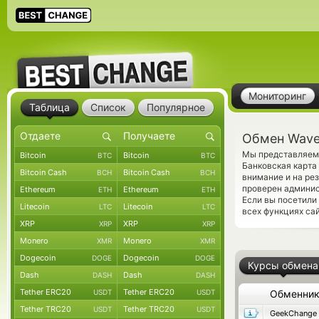
Мониторинг
Таблица
Список
Популярное
Обмен Waves
Мы представляем 
Bitcoin
Bitcoin
BTC
BTC
Банковская карта
Bitcoin Cash
Bitcoin Cash
BCH
BCH
внимание и на ре
проверен админис
Ethereum
Ethereum
ETH
ETH
Если вы посетили
Litecoin
Litecoin
LTC
LTC
всех функциях са
XRP
XRP
XRP
XRP
Monero
Monero
XMR
XMR
Dogecoin
Dogecoin
DOGE
DOGE
Курсы обмена
Dash
Dash
DASH
DASH
Tether ERC20
Tether ERC20
USDT
USDT
Обменни
Tether TRC20
Tether TRC20
USDT
USDT
GeekChange