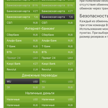
при появлении необ
отсутствия обменн
Банковская карта
Банковская карта
BYN
BYN
обменов через тра
Банковская карта
Банковская карта
KZT
KZT
Безопасност
Банковская карта
Банковская карта
TJS
TJS
Каждый из обменны
СБП
СБП
RUB
RUB
при этом команда 
Интернет-банкинг
Использование мон
пунктах. При выбор
Сбербанк
Сбербанк
RUB
RUB
размер резервов и 
Альфа-Банк
Альфа-Банк
RUB
RUB
Т-Банк
Т-Банк
RUB
RUB
ВТБ
ВТБ
RUB
RUB
Приват 24
Приват 24
UAH
UAH
Kaspi Bank
Kaspi Bank
KZT
KZT
Revolut
Revolut
EUR
EUR
Денежные переводы
WU
WU
USD
USD
ЗК
ЗК
RUB
RUB
Наличные деньги
Наличные
Наличные
USD
USD
Наличные
Наличные
RUB
RUB