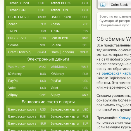
Tether BEP20
Tether BEP20
USDT
USDT
CoinsBlack
Tether TON
Tether TON
USDT
USDT
Всего по направле
USDC ERC20
USDC ERC20
USDC
USDC
Суммарный резерв
Zcash
Zcash
ZEC
ZEC
Официальный курс
TRON
TRON
TRX
TRX
Об обмене W
BNB BEP20
BNB BEP20
BNB
BNB
Solana
Solana
Все представленны
SOL
SOL
таджикском сомони
Gram (Toncoin)
Gram (Toncoin)
GRAM
GRAM
метки, которые мог
Электронные деньги
на сайт любого обм
после перехода на
WebMoney
WebMoney
WMZ
WMZ
сразу же обратитьс
на
Банковская карт
ЮMoney
ЮMoney
RUB
RUB
Card in Tajikistan
PayPal
PayPal
USD
USD
об этом. Это помо
или же временно от
Volet
Volet
USD
USD
Alipay
Alipay
CNY
CNY
Спешим уведомить,
обнаружить более 
Банковские счета и карты
появились трудност
Банковская карта
Банковская карта
понятной инструкци
USD
USD
Банковская карта
Банковская карта
RUB
RUB
Применяйте
Кальку
использования наше
Банковская карта
Банковская карта
EUR
EUR
Если текущие курсы
Банковская карта
Банковская карта
UAH
UAH