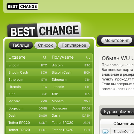
Мониторинг
Таблица
Список
Популярное
Обмен WU U
При помощи нашег
Bitcoin
Bitcoin
BTC
BTC
Банковская карта
Bitcoin Cash
Bitcoin Cash
BCH
BCH
внимание и резер
пункты проходят 
Ethereum
Ethereum
ETH
ETH
Если вы впервые 
Litecoin
Litecoin
LTC
LTC
возможностях сер
XRP
XRP
XRP
XRP
Monero
Monero
XMR
XMR
Dogecoin
Dogecoin
DOGE
DOGE
Курсы обмена
Dash
Dash
DASH
DASH
Tether ERC20
Tether ERC20
USDT
USDT
Обменни
Tether TRC20
Tether TRC20
USDT
USDT
BitcoinObme