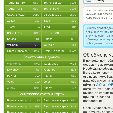
Bitality
Tether BEP20
Tether BEP20
USDT
USDT
Tether TON
Tether TON
USDT
USDT
Всего по направлен
Суммарный резерв
USDC ERC20
USDC ERC20
USDC
USDC
Курс обмена
VET/ID
Zcash
Zcash
ZEC
ZEC
TRON
TRON
TRX
TRX
В целях противоде
обменные пункты п
BNB BEP20
BNB BEP20
BNB
BNB
В случае если тра
Solana
Solana
SOL
SOL
обменную операци
соблюдения требов
VeChain
VeChain
VET
VET
Gram (Toncoin)
Gram (Toncoin)
GRAM
GRAM
Об обмене Ve
Электронные деньги
В приведенной табл
WebMoney
WebMoney
WMZ
WMZ
совершить автомат
Необходимо обраща
ЮMoney
ЮMoney
RUB
RUB
Вы можете перейти 
PayPal
PayPal
USD
USD
его названием. Есл
надо обратиться к 
Volet
Volet
USD
USD
обмены
VeChain (VE
Alipay
Alipay
CNY
CNY
обменять Ve Chain c
вышло, пожалуйста
Банковские счета и карты
причины с владельц
Банковская карта
Банковская карта
USD
USD
направления.
Банковская карта
Банковская карта
RUB
RUB
Спешим уведомить,
обнаружить более 
Банковская карта
Банковская карта
EUR
EUR