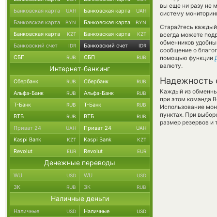
вы еще ни разу не 
Банковская карта
Банковская карта
UAH
UAH
систему мониторинг
Банковская карта
Банковская карта
BYN
BYN
Старайтесь каждый
Банковская карта
Банковская карта
KZT
KZT
всегда можете под
обменников удобный
Банковский счет
Банковский счет
IDR
IDR
сообщение о благоп
СБП
СБП
RUB
RUB
помощью функции
валюту.
Интернет-банкинг
Надежность 
Сбербанк
Сбербанк
RUB
RUB
Каждый из обменны
Альфа-Банк
Альфа-Банк
RUB
RUB
при этом команда 
Т-Банк
Т-Банк
RUB
RUB
Использование мон
пунктах. При выбор
ВТБ
ВТБ
RUB
RUB
размер резервов и 
Приват 24
Приват 24
UAH
UAH
Kaspi Bank
Kaspi Bank
KZT
KZT
Revolut
Revolut
EUR
EUR
Денежные переводы
WU
WU
USD
USD
ЗК
ЗК
RUB
RUB
Наличные деньги
Наличные
Наличные
USD
USD