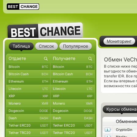
Мониторинг
Таблица
Список
Популярное
Обмен VeCha
В списке ниже пе
Bitcoin
Bitcoin
BTC
BTC
выгодности обмен
Bitcoin Cash
Bitcoin Cash
BCH
BCH
transfer IDR. Вс
Если вы впервые 
Ethereum
Ethereum
ETH
ETH
возможностях сай
Litecoin
Litecoin
LTC
LTC
XRP
XRP
XRP
XRP
Monero
Monero
XMR
XMR
Курсы обмена
Dogecoin
Dogecoin
DOGE
DOGE
Dash
Dash
DASH
DASH
Обменни
Tether ERC20
Tether ERC20
USDT
USDT
CryptoGin
Tether TRC20
Tether TRC20
USDT
USDT