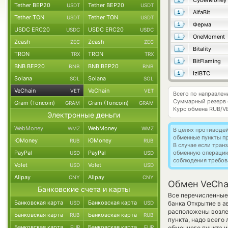
CyberMoney
Tether BEP20
Tether BEP20
USDT
USDT
AlfaBit
Tether TON
Tether TON
USDT
USDT
Ферма
USDC ERC20
USDC ERC20
USDC
USDC
OneMoment
Zcash
Zcash
ZEC
ZEC
Bitality
TRON
TRON
TRX
TRX
BitFlaming
BNB BEP20
BNB BEP20
BNB
BNB
IziBTC
Solana
Solana
SOL
SOL
VeChain
VeChain
VET
VET
Всего по направлен
Суммарный резерв
Gram (Toncoin)
Gram (Toncoin)
GRAM
GRAM
Курс обмена
RUB/V
Электронные деньги
WebMoney
WebMoney
WMZ
WMZ
В целях противоде
обменные пункты п
ЮMoney
ЮMoney
RUB
RUB
В случае если тра
PayPal
PayPal
обменную операци
USD
USD
соблюдения требов
Volet
Volet
USD
USD
Alipay
Alipay
CNY
CNY
Обмен VeCha
Банковские счета и карты
Все перечисленные
Банковская карта
Банковская карта
USD
USD
банка Открытие в а
расположены возле 
Банковская карта
Банковская карта
RUB
RUB
пункта, надо всего
Банковская карта
Банковская карта
EUR
EUR
обменного пункта и