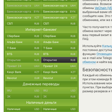
обменника. Возможн
Банковская карта
Банковская карта
UAH
UAH
обмены
VeChain (VE
Банковская карта
Банковская карта
BYN
BYN
выбранный вами обме
сообщите нам. Это
Банковская карта
Банковская карта
KZT
KZT
обменника, или же 
СБП
СБП
RUB
RUB
Часто получается т
Интернет-банкинг
обмена валют через
ваш первый визит в
Сбербанк
Сбербанк
RUB
RUB
FAQ.
Альфа-Банк
Альфа-Банк
RUB
RUB
Используйте
Кальк
Т-Банк
Т-Банк
RUB
RUB
постоянно доступн
функцию
Оповещен
ВТБ
ВТБ
RUB
RUB
на e-mail или Tele
Открытие
Открытие
RUB
RUB
обменом
и найти ва
Приват 24
Приват 24
UAH
UAH
Безопасност
Kaspi Bank
Kaspi Bank
KZT
KZT
Каждый из обменны
Revolut
Revolut
EUR
EUR
при этом команда 
Использование мон
Денежные переводы
пунктах. При выбор
WU
WU
USD
USD
размер резервов и 
ЗК
ЗК
RUB
RUB
Наличные деньги
Наличные
Наличные
USD
USD