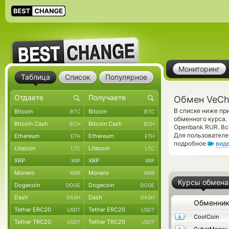
Мониторинг
Таблица
Список
Популярное
Обмен VeCh
В списке ниже пр
Bitcoin
Bitcoin
BTC
BTC
обменного курса.
Bitcoin Cash
Bitcoin Cash
BCH
BCH
Openbank RUR. Вс
Для пользователе
Ethereum
Ethereum
ETH
ETH
подробное
вид
Litecoin
Litecoin
LTC
LTC
XRP
XRP
XRP
XRP
Monero
Monero
XMR
XMR
Курсы обмена
Dogecoin
Dogecoin
DOGE
DOGE
Dash
Dash
DASH
DASH
Обменни
Tether ERC20
Tether ERC20
USDT
USDT
CoolCoin
Tether TRC20
Tether TRC20
USDT
USDT