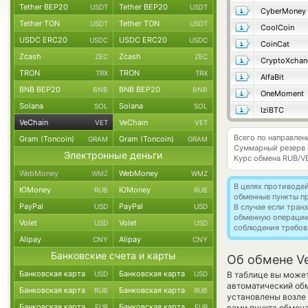
Tether BEP20
Tether BEP20
USDT
USDT
CyberMoney
Tether TON
Tether TON
USDT
USDT
CoolCoin
USDC ERC20
USDC ERC20
USDC
USDC
CoinCat
Zcash
Zcash
ZEC
ZEC
CryptoXchan
TRON
TRON
TRX
TRX
AlfaBit
BNB BEP20
BNB BEP20
BNB
BNB
OneMoment
Solana
Solana
SOL
SOL
IziBTC
VeChain
VeChain
VET
VET
Всего по направлен
Gram (Toncoin)
Gram (Toncoin)
GRAM
GRAM
Суммарный резерв
Электронные деньги
Курс обмена
RUB/V
WebMoney
WebMoney
WMZ
WMZ
В целях противоде
ЮMoney
ЮMoney
RUB
RUB
обменные пункты п
PayPal
PayPal
USD
USD
В случае если тра
обменную операци
Volet
Volet
USD
USD
соблюдения требов
Alipay
Alipay
CNY
CNY
Банковские счета и карты
Об обмене V
Банковская карта
Банковская карта
USD
USD
В таблице вы может
автоматический об
Банковская карта
Банковская карта
RUB
RUB
установлены возле 
Банковская карта
Банковская карта
EUR
EUR
вами пункта обмена