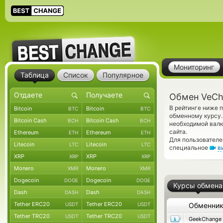
Мониторинг
Таблица
Список
Популярное
Обмен VeCha
В рейтинге ниже 
Bitcoin
Bitcoin
BTC
BTC
обменному курсу.
Bitcoin Cash
Bitcoin Cash
BCH
BCH
необходимой валю
сайта.
Ethereum
Ethereum
ETH
ETH
Для пользователе
Litecoin
Litecoin
LTC
LTC
специальное
в
XRP
XRP
XRP
XRP
Monero
Monero
XMR
XMR
Dogecoin
Dogecoin
DOGE
DOGE
Курсы обмена
Dash
Dash
DASH
DASH
Tether ERC20
Tether ERC20
USDT
USDT
Обменни
Tether TRC20
Tether TRC20
USDT
USDT
GeekChange