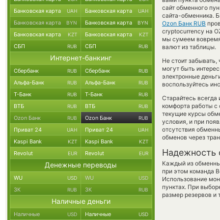
сайт обменного пун
Банковская карта
Банковская карта
UAH
UAH
сайта-обменника. Б
Банковская карта
Банковская карта
BYN
BYN
Ozon Банк RUB
пров
cryptocurrency на 
Банковская карта
Банковская карта
KZT
KZT
мы сумеем вовремя
СБП
СБП
RUB
RUB
валют из таблицы.
Интернет-банкинг
Не стоит забывать,
могут быть интерес
Сбербанк
Сбербанк
RUB
RUB
электронные деньги
Альфа-Банк
Альфа-Банк
RUB
RUB
воспользуйтесь инс
Т-Банк
Т-Банк
RUB
RUB
Старайтесь всегда
комфорта работы с 
ВТБ
ВТБ
RUB
RUB
текущие курсы обм
Ozon Банк
Ozon Банк
RUB
RUB
условия, и при поя
отсутствия обменн
Приват 24
Приват 24
UAH
UAH
обменов через тра
Kaspi Bank
Kaspi Bank
KZT
KZT
Надежность 
Revolut
Revolut
EUR
EUR
Каждый из обменны
Денежные переводы
при этом команда 
WU
WU
USD
USD
Использование мон
пунктах. При выбор
ЗК
ЗК
RUB
RUB
размер резервов и 
Наличные деньги
Наличные
Наличные
USD
USD