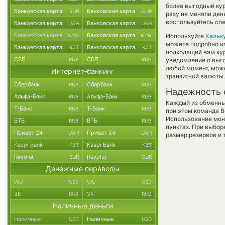
более выгодный ку
Банковская карта
Банковская карта
EUR
EUR
разу не меняли ден
воспользуйтесь спе
Банковская карта
Банковская карта
UAH
UAH
Банковская карта
Банковская карта
BYN
BYN
Используйте
Кальк
можете подробно и
Банковская карта
Банковская карта
KZT
KZT
подходящий вам кур
СБП
СБП
RUB
RUB
уведомление о выго
любой момент, мож
Интернет-банкинг
транзитной валюты.
Сбербанк
Сбербанк
RUB
RUB
Надежность 
Альфа-Банк
Альфа-Банк
RUB
RUB
Каждый из обменны
Т-Банк
Т-Банк
RUB
RUB
при этом команда 
Использование мон
ВТБ
ВТБ
RUB
RUB
пунктах. При выбор
Приват 24
Приват 24
UAH
UAH
размер резервов и 
Kaspi Bank
Kaspi Bank
KZT
KZT
Revolut
Revolut
EUR
EUR
Денежные переводы
WU
WU
USD
USD
ЗК
ЗК
RUB
RUB
Наличные деньги
Наличные
Наличные
USD
USD