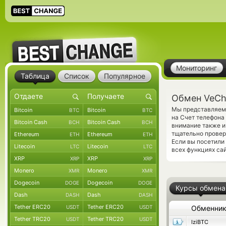
Мониторинг
Таблица
Список
Популярное
Обмен VeCha
Мы представляем 
Bitcoin
Bitcoin
BTC
BTC
на Счет телефона
Bitcoin Cash
Bitcoin Cash
BCH
BCH
внимание также и
тщательно провер
Ethereum
Ethereum
ETH
ETH
Если вы посетили
Litecoin
Litecoin
LTC
LTC
всех функциях сай
XRP
XRP
XRP
XRP
Monero
Monero
XMR
XMR
Dogecoin
Dogecoin
DOGE
DOGE
Курсы обмена
Dash
Dash
DASH
DASH
Tether ERC20
Tether ERC20
USDT
USDT
Обменни
Tether TRC20
Tether TRC20
USDT
USDT
IziBTC