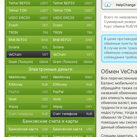
Tether BEP20
Tether BEP20
USDT
USDT
HelpChange
Tether TON
Tether TON
USDT
USDT
Всего по направлен
USDC ERC20
USDC ERC20
USDC
USDC
Суммарный резерв
Zcash
Zcash
ZEC
ZEC
Курс обмена
RUB/V
TRON
TRON
TRX
TRX
В целях противоде
BNB BEP20
BNB BEP20
BNB
BNB
обменные пункты п
Solana
Solana
SOL
SOL
В случае если тра
обменную операци
VeChain
VeChain
VET
VET
соблюдения требов
Gram (Toncoin)
Gram (Toncoin)
GRAM
GRAM
Электронные деньги
Обмен VeChai
WebMoney
WebMoney
WMZ
WMZ
Все перечисленные
Баланс мобильного
ЮMoney
ЮMoney
RUB
RUB
обращайте также св
PayPal
PayPal
USD
USD
названий обменнико
раз кликнуть мышью
Volet
Volet
USD
USD
обменом валют, вам
Alipay
Alipay
CNY
CNY
трудности и на дан
недоступны, тогда 
Счет телефона
Счет телефона
RUB
RUB
обменял Ve Chain cr
Банковские счета и карты
помощью мы сможем
данный обменный пу
Банковская карта
Банковская карта
USD
USD
Спешим заметить, ч
Банковская карта
Банковская карта
RUB
RUB