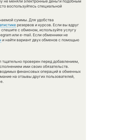
азу не меняли электронные деньги подобным
осто воспользуйтесь специальной
учаемой суммы. Для удобства
атистике
резервов и курсов. Если вы вдруг
е спешите с обменом, используйте услугу
egram или e-mail. Если обменники не
н
и найти вариант двух обменов с помощью
л тщательно проверен перед добавлением,
сполнением ими своих обязательств.
оводимых финансовых операций в обменных
имание на отзывы других пользователей,
е.