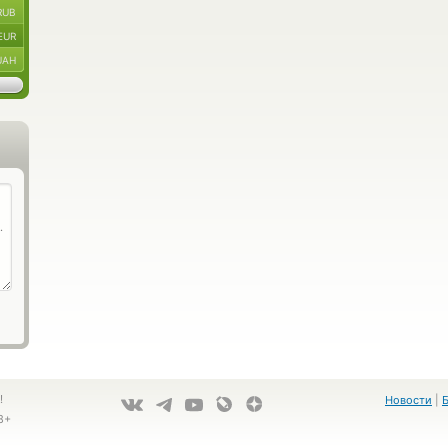
RUB
EUR
UAH
!
Новости
|
8+