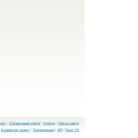
Блог
|
Справочный центр
|
English
|
Карта сайта
Конвертер валют
|
Приложения
|
API
|
Push TX