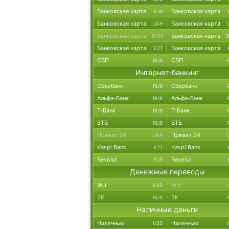
Банковская карта
Банковская карта
EUR
Банковская карта
Банковская карта
UAH
Банковская карта
Банковская карта
BYN
Банковская карта
Банковская карта
KZT
СБП
СБП
RUB
Интернет-банкинг
Сбербанк
Сбербанк
RUB
Альфа-Банк
Альфа-Банк
RUB
Т-Банк
Т-Банк
RUB
ВТБ
ВТБ
RUB
Приват 24
Приват 24
UAH
Kaspi Bank
Kaspi Bank
KZT
Revolut
Revolut
EUR
Денежные переводы
WU
WU
USD
ЗК
ЗК
RUB
Наличные деньги
Наличные
Наличные
USD