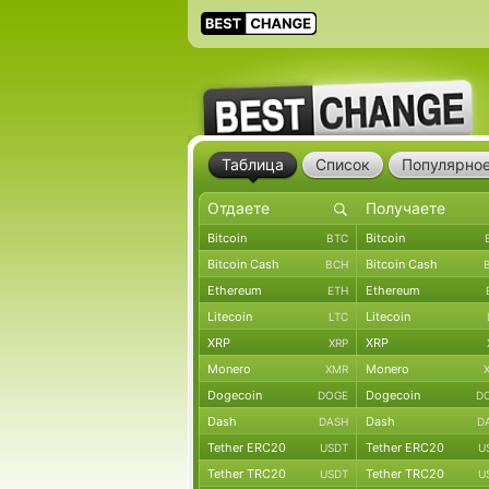
Таблица
Список
Популярно
Bitcoin
Bitcoin
BTC
Bitcoin Cash
Bitcoin Cash
BCH
Ethereum
Ethereum
ETH
Litecoin
Litecoin
LTC
XRP
XRP
XRP
Monero
Monero
XMR
Dogecoin
Dogecoin
DOGE
D
Dash
Dash
DASH
D
Tether ERC20
Tether ERC20
USDT
U
Tether TRC20
Tether TRC20
USDT
U