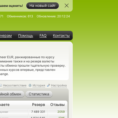
На новый сайт
шаем оценить!
71
Обменников:
613
Обновление:
20:12:24
тнерам
Помощь
FAQ
Контакты
neer EUR, ранжированные по курсу
нимание также и на резерв валюты
кты обмена прошли тщательную проверку.
нных курсов впервые, представлен
hange.
Несоответствие
История
Настройка
йной обмен
Статистика
чаете
Резерв
Отзывы
7 489 331
2059
ayoneer