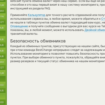
вебсайт пункта обмена валют через наш сервис. Если вы еще ни р
способом и это ваш первый визит в нашу систему мониторинга, пр
EUR
инструкцией из раздела FAQ.
UAH
Применяйте
Калькулятор
для точного расчета отдаваемой или пол
BYN
использования сервиса вы, в любое время, можете обратиться к
Ст
KZT
не нашли в таблице пунктов обмена валют подходящий вам курс, н
Оповещение
и получите сообщение о выгодном для вас курсе на Tel
RUB
показаны, вы, в любой момент, можете использовать
Двойной обме
транзитной валюты.
RUB
Безопасность обменников
RUB
Каждый из обменных пунктов, присутствующих на нашем сайте, бы
при этом команда BestChange непрерывно следит за надлежащим и
RUB
Использование мониторинга позволяет повысить безопасность пр
RUB
пунктах. При выборе обменного пункта, пожалуйста, обращайте вн
размер резервов и текущий статус обменника на нашем мониторинг
UAH
KZT
EUR
USD
RUB
USD