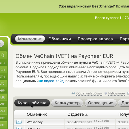
Уже видели новый BestChange? Пригла
Всего курсов:
11173
Мониторинг
Обменники
Проверка адреса
Пар
е
Обмен VeChain (VET) на Payoneer EUR
→
В списке ниже приведены обменные пункты VeChain (VET)
Payo
BTC
обмена. Подбирая подходящий обменник, необходимо обращать в
BCH
Payoneer EUR. Все предложенные нашим Интернет-сервисом пун
Пользователям, посещающим нашу систему мониторинга электро
ETH
специальный
видео-гайд
, показывающий функции сайта BestC
LTC
XRP
Обратный обмен
Избранное
XMR
Курсы обмена
Калькулятор
Оповещение
Дво
OGE
ASH
Обменник
Отдаете
Полу
▲
SDT
от 292 010
WmMoney
265.463233
1
VET
EUR P
SDT
от 292 010