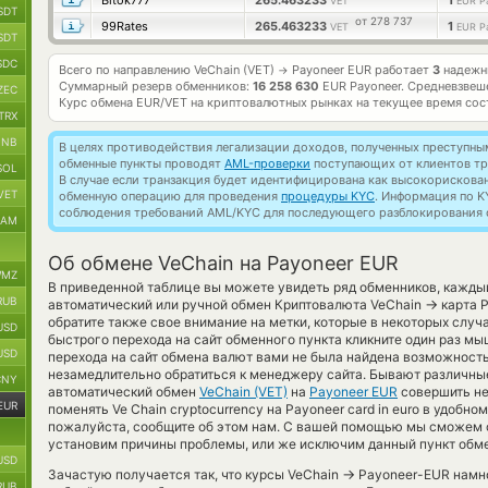
Bitok777
265.463233
1
VET
EUR P
SDT
от 278 737
99Rates
265.463233
1
VET
EUR P
SDT
SDC
Всего по направлению VeChain (VET)
Payoneer EUR работает
3
надежны
→
Суммарный резерв обменников:
16 258 630
EUR Payoneer.
Средневзвеш
ZEC
Курс обмена
EUR/VET
на криптовалютных рынках на текущее время со
TRX
BNB
В целях противодействия легализации доходов, полученных преступны
обменные пункты проводят
AML-проверки
поступающих от клиентов тр
SOL
В случае если транзакция будет идентифицирована как высокорискова
VET
обменную операцию для проведения
процедуры KYC
. Информация по K
соблюдения требований AML/KYC для последующего разблокирования с
RAM
Об обмене VeChain на Payoneer EUR
MZ
В приведенной таблице вы можете увидеть ряд обменников, кажды
RUB
→
автоматический или ручной обмен Криптовалюта VeChain
карта P
обратите также свое внимание на метки, которые в некоторых случа
USD
быстрого перехода на сайт обменного пункта кликните один раз мы
USD
перехода на сайт обмена валют вами не была найдена возможност
незамедлительно обратиться к менеджеру сайта. Бывают различные
CNY
автоматический обмен
VeChain (VET)
на
Payoneer EUR
совершить не
EUR
поменять Ve Chain cryptocurrency на Payoneer card in euro в удобн
пожалуйста, сообщите об этом нам. С вашей помощью мы сможем 
установим причины проблемы, или же исключим данный пункт обме
USD
→
Зачастую получается так, что курсы VeChain
Payoneer-EUR намно
RUB