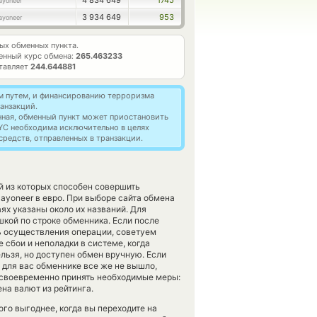
4 834 649
1745
ayoneer
3 934 649
953
ayoneer
х обменных пункта.
енный курс обмена:
265.463233
ставляет
244.644881
м путем, и финансированию терроризма
анзакций.
нная, обменный пункт может приостановить
YC необходима исключительно в целях
редств, отправленных в транзакции.
й из которых способен совершить
ayoneer в евро. При выборе сайта обмена
ях указаны около их названий. Для
шкой по строке обменника. Если после
ь осуществления операции, советуем
 сбои и неполадки в системе, когда
льзя, но доступен обмен вручную. Если
ом для вас обменнике все же не вышло,
своевременно принять необходимые меры:
на валют из рейтинга.
го выгоднее, когда вы переходите на