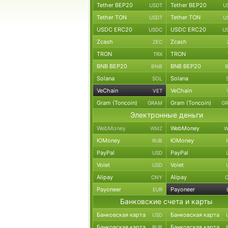
Tether BEP20
Tether BEP20
USDT
U
Tether TON
Tether TON
USDT
U
USDC ERC20
USDC ERC20
USDC
U
Zcash
Zcash
ZEC
TRON
TRON
TRX
BNB BEP20
BNB BEP20
BNB
Solana
Solana
SOL
VeChain
VeChain
VET
Gram (Toncoin)
Gram (Toncoin)
GRAM
G
Электронные деньги
WebMoney
WebMoney
WMZ
W
ЮMoney
ЮMoney
RUB
PayPal
PayPal
USD
Volet
Volet
USD
Alipay
Alipay
CNY
Payoneer
Payoneer
EUR
Банковские счета и карты
Банковская карта
Банковская карта
USD
Банковская карта
Банковская карта
RUB