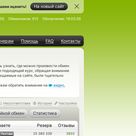
На новый сайт
шаем оценить!
755
Обменников:
615
Обновление:
18:05:36
тнерам
Помощь
FAQ
Контакты
 узнать, где можно произвести обмен
е подходящий курс, обращая внимание
мещаемые на сайте, были тщательно
 вам обратить внимание на
видео
,
Несоответствие
История
Настройка
йной обмен
Статистика
чаете
Резерв
Отзывы
25 385 339
3855
Полтаве