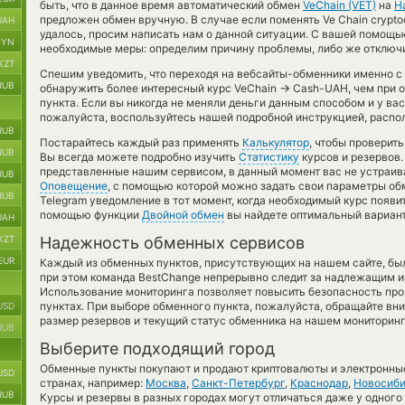
быть, что в данное время автоматический обмен
VeChain (VET)
на
Н
предложен обмен вручную. В случае если поменять Ve Chain cryptoc
UAH
удалось, просим написать нам о данной ситуации. С вашей помощ
BYN
необходимые меры: определим причину проблемы, либо же отключи
KZT
Спешим уведомить, что переходя на вебсайты-обменники именно с
RUB
→
обнаружить более интересный курс VeChain
Cash-UAH, чем при 
пункта. Если вы никогда не меняли деньги данным способом и у вас
пожалуйста, воспользуйтесь нашей подробной инструкцией, распо
RUB
Постарайтесь каждый раз применять
Калькулятор
, чтобы проверит
RUB
Вы всегда можете подробно изучить
Статистику
курсов и резервов.
представленные нашим сервисом, в данный момент вас не устраив
RUB
Оповещение
, с помощью которой можно задать свои параметры обм
RUB
Telegram уведомление в тот момент, когда необходимый курс появит
помощью функции
Двойной обмен
вы найдете оптимальный вариант
UAH
KZT
Надежность обменных сервисов
EUR
Каждый из обменных пунктов, присутствующих на нашем сайте, бы
при этом команда BestChange непрерывно следит за надлежащим и
Использование мониторинга позволяет повысить безопасность пр
пунктах. При выборе обменного пункта, пожалуйста, обращайте вн
USD
размер резервов и текущий статус обменника на нашем мониторинг
RUB
Выберите подходящий город
Обменные пункты покупают и продают криптовалюты и электронные
USD
странах, например:
Москва
,
Санкт-Петербург
,
Краснодар
,
Новосиби
RUB
Курсы и резервы в разных городах могут отличаться даже у одного