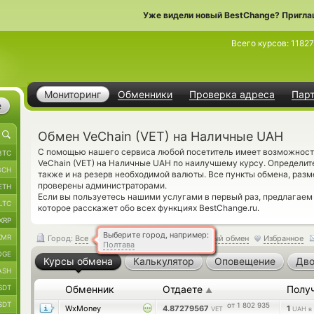
Уже видели новый BestChange? Пригла
Всего курсов:
1182
Мониторинг
Обменники
Проверка адреса
Пар
е
Обмен VeChain (VET) на Наличные UAH
С помощью нашего сервиса любой посетитель имеет возможность
BTC
VeChain (VET) на Наличные UAH по наилучшему курсу. Определит
BCH
также и на резерв необходимой валюты. Все пункты обмена, раз
проверены администраторами.
ETH
Если вы пользуетесь нашими услугами в первый раз, предлагаем
LTC
которое расскажет обо всех функциях BestChange.ru.
XRP
Выберите город, например:
XMR
Город:
Все
Обратный обмен
Избранное
Полтава
OGE
Курсы обмена
Калькулятор
Оповещение
Дво
ASH
SDT
Обменник
Отдаете
Полу
▲
SDT
от 1 802 935
WxMoney
4.87279567
1
VET
UAH в