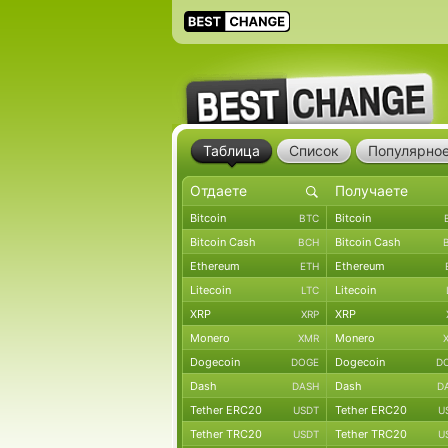
Таблица
Список
Популярно
Bitcoin
Bitcoin
BTC
Bitcoin Cash
Bitcoin Cash
BCH
Ethereum
Ethereum
ETH
Litecoin
Litecoin
LTC
XRP
XRP
XRP
Monero
Monero
XMR
Dogecoin
Dogecoin
DOGE
D
Dash
Dash
DASH
D
Tether ERC20
Tether ERC20
USDT
U
Tether TRC20
Tether TRC20
USDT
U