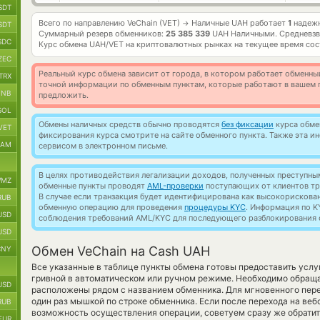
SDT
Всего по направлению VeChain (VET)
Наличные UAH работает
1
надежн
→
SDT
Суммарный резерв обменников:
25 385 339
UAH Наличными.
Средневзв
SDC
Курс обмена
UAH/VET
на криптовалютных рынках на текущее время со
ZEC
Реальный курс обмена зависит от города, в котором работает обменны
TRX
точной информации по обменным пунктам, которые работают в вашем г
BNB
предложить.
SOL
Обмены наличных средств обычно проводятся
без фиксации
курса обмен
VET
фиксирования курса смотрите на сайте обменного пункта. Также эта 
RAM
сервисом в электронном письме.
В целях противодействия легализации доходов, полученных преступны
MZ
обменные пункты проводят
AML-проверки
поступающих от клиентов тр
В случае если транзакция будет идентифицирована как высокорискова
RUB
обменную операцию для проведения
процедуры KYC
. Информация по K
USD
соблюдения требований AML/KYC для последующего разблокирования с
USD
Обмен VeChain на Cash UAH
CNY
Все указанные в таблице пункты обмена готовы предоставить усл
гривной в автоматическом или ручном режиме. Необходимо обраща
USD
расположены рядом с названием обменника. Для мгновенного пере
один раз мышкой по строке обменника. Если после перехода на веб
RUB
возможность осуществления операции, советуем сразу же обратит
EUR