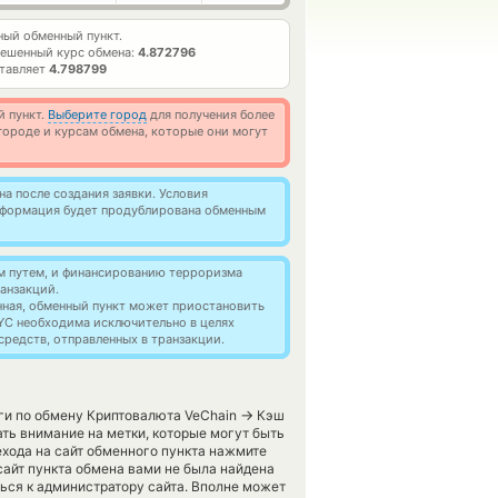
ый обменный пункт.
ешенный курс обмена:
4.872796
ставляет
4.798799
й пункт.
Выберите город
для получения более
ороде и курсам обмена, которые они могут
а после создания заявки. Условия
информация будет продублирована обменным
м путем, и финансированию терроризма
анзакций.
нная, обменный пункт может приостановить
YC необходима исключительно в целях
редств, отправленных в транзакции.
→
уги по обмену Криптовалюта VeChain
Кэш
ть внимание на метки, которые могут быть
хода на сайт обменного пункта нажмите
сайт пункта обмена вами не была найдена
ься к администратору сайта. Вполне может