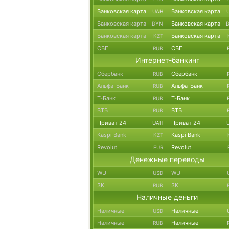
Банковская карта
Банковская карта
UAH
Банковская карта
Банковская карта
BYN
Банковская карта
Банковская карта
KZT
СБП
СБП
RUB
Интернет-банкинг
Сбербанк
Сбербанк
RUB
Альфа-Банк
Альфа-Банк
RUB
Т-Банк
Т-Банк
RUB
ВТБ
ВТБ
RUB
Приват 24
Приват 24
UAH
Kaspi Bank
Kaspi Bank
KZT
Revolut
Revolut
EUR
Денежные переводы
WU
WU
USD
ЗК
ЗК
RUB
Наличные деньги
Наличные
Наличные
USD
Наличные
Наличные
RUB