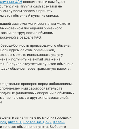
аличные UAH
невозможен и вам будет
urrency на Hryvnia cash все-таки не
ью мы сумеем вовремя принять
м этот обменный пункт из списка.
 нашей системы мониторинга, вы можете
обыкновенном посещении обменного
 возникли трудности с обменом,
ложенной в разделе FAQ.
ь безошибочность производимого обмена.
 Если курсы сайтов-обменников,
ают, вы можете использовать услугу
ена и получить на e-mail или же на
ся. В случае отсутствия пунктов обмена, с
 двух обменов через транзитную валюту.
л тщательно проверен перед добавлением,
сполнением ими своих обязательств.
оводимых финансовых операций в обменных
имание на отзывы других пользователей,
е.
 деньги за наличные во многих городах и
рск
,
Анталья
,
Ростов-на-Дону
,
Казань
.
 и того же обменного пункта. Выберите