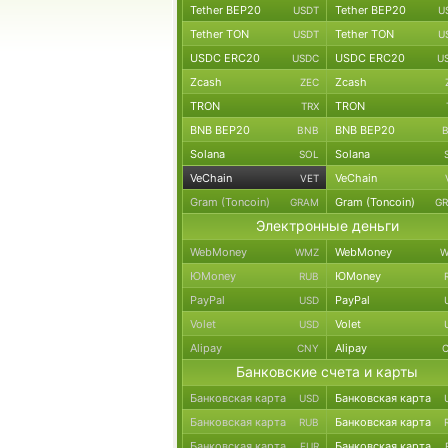
Tether BEP20
Tether BEP20
USDT
U
Tether TON
Tether TON
USDT
U
USDC ERC20
USDC ERC20
USDC
U
Zcash
Zcash
ZEC
TRON
TRON
TRX
BNB BEP20
BNB BEP20
BNB
Solana
Solana
SOL
VeChain
VeChain
VET
Gram (Toncoin)
Gram (Toncoin)
GRAM
G
Электронные деньги
WebMoney
WebMoney
WMZ
W
ЮMoney
ЮMoney
RUB
PayPal
PayPal
USD
Volet
Volet
USD
Alipay
Alipay
CNY
Банковские счета и карты
Банковская карта
Банковская карта
USD
Банковская карта
Банковская карта
RUB
Банковская карта
Банковская карта
EUR