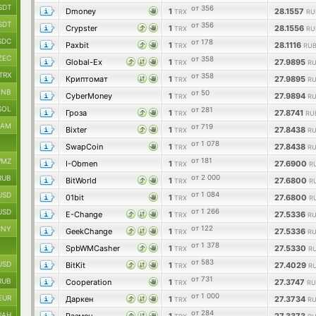
SDT
от 356
Dmoney
1
28.1557
TRX
RU
SDT
от 356
Crypster
1
28.1556
TRX
RU
SDC
от 178
Paxbit
1
28.1116
TRX
RUB
ZEC
от 358
Global-Ex
1
27.9895
TRX
RU
TRX
от 358
Криптомат
1
27.9895
TRX
RU
BNB
от 50
CyberMoney
1
27.9894
TRX
RU
SOL
от 281
Гроза
1
27.8741
TRX
RU
RAM
от 719
Bixter
1
27.8438
TRX
RU
от 1 078
SwapCoin
1
27.8438
TRX
RU
от 181
MZ
I-Obmen
1
27.6900
TRX
R
от 2 000
RUB
BitWorld
1
27.6800
TRX
R
от 1 084
USD
01bit
1
27.6800
TRX
R
от 1 266
USD
E-Change
1
27.5336
TRX
RU
от 122
CNY
GeekChange
1
27.5336
TRX
RU
от 1 378
SpbWMCasher
1
27.5330
TRX
RU
от 583
USD
BitKit
1
27.4029
TRX
RU
от 731
RUB
Cooperation
1
27.3747
TRX
RU
от 1 000
EUR
Даркен
1
27.3734
TRX
RU
от 284
UAH