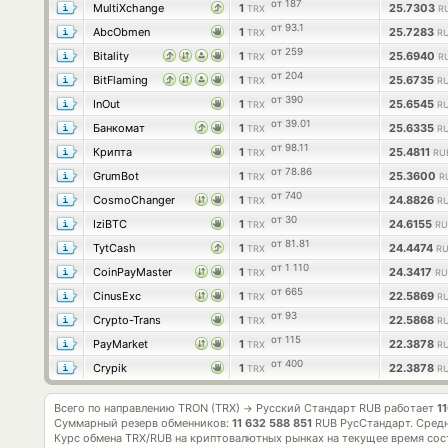
от 187
MultiXchange
1
25.7303
TRX
R
от 93.1
AbcObmen
1
25.7283
TRX
RU
от 259
Bitality
1
25.6940
TRX
R
от 204
BitFlaming
1
25.6735
TRX
RU
от 390
InOut
1
25.6545
TRX
RU
от 39.01
Банкомат
1
25.6335
TRX
RU
от 98.11
Крипта
1
25.4811
TRX
RU
от 78.86
GrumBot
1
25.3600
TRX
R
от 740
CosmoChanger
1
24.8826
TRX
RU
от 30
IziBTC
1
24.6155
TRX
RU
от 81.81
TytCash
1
24.4474
TRX
RU
от 1 110
CoinPayMaster
1
24.3417
TRX
RU
от 665
CinusExc
1
22.5869
TRX
RU
от 93
Crypto-Trans
1
22.5868
TRX
RU
от 115
PayMarket
1
22.3878
TRX
RU
от 400
Crypik
1
22.3878
TRX
RU
Всего по направлению TRON (TRX)
Русский Стандарт RUB работает
1
→
Суммарный резерв обменников:
11 632 588 851
RUB РусСтандарт.
Средн
Курс обмена
TRX/RUB
на криптовалютных рынках на текущее время со