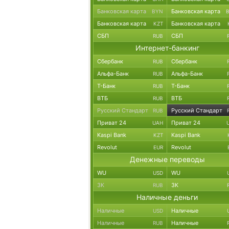
Банковская карта
Банковская карта
BYN
Банковская карта
Банковская карта
KZT
СБП
СБП
RUB
Интернет-банкинг
Сбербанк
Сбербанк
RUB
Альфа-Банк
Альфа-Банк
RUB
Т-Банк
Т-Банк
RUB
ВТБ
ВТБ
RUB
Русский Стандарт
Русский Стандарт
RUB
Приват 24
Приват 24
UAH
Kaspi Bank
Kaspi Bank
KZT
Revolut
Revolut
EUR
Денежные переводы
WU
WU
USD
ЗК
ЗК
RUB
Наличные деньги
Наличные
Наличные
USD
Наличные
Наличные
RUB