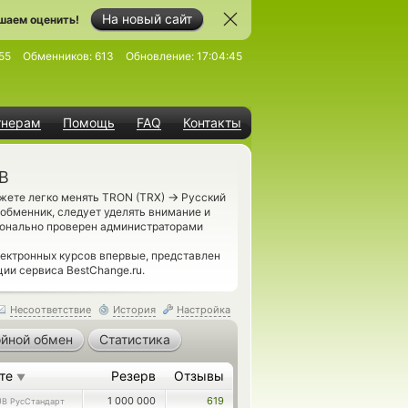
На новый сайт
шаем оценить!
55
Обменников:
613
Обновление:
17:04:45
тнерам
Помощь
FAQ
Контакты
B
→
ожете легко менять TRON (TRX)
Русский
обменник, следует уделять внимание и
конально проверен администраторами
ектронных курсов впервые, представлен
ии сервиса BestChange.ru.
Несоответствие
История
Настройка
йной обмен
Статистика
ете
Резерв
Отзывы
▼
1 000 000
619
B РусСтандарт