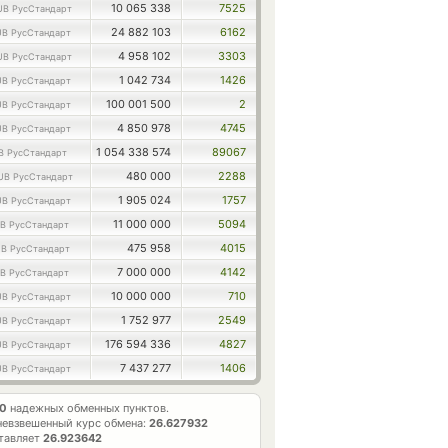
10 065 338
7525
UB РусСтандарт
24 882 103
6162
B РусСтандарт
4 958 102
3303
UB РусСтандарт
1 042 734
1426
B РусСтандарт
100 001 500
2
B РусСтандарт
4 850 978
4745
B РусСтандарт
1 054 338 574
89067
B РусСтандарт
480 000
2288
UB РусСтандарт
1 905 024
1757
B РусСтандарт
11 000 000
5094
B РусСтандарт
475 958
4015
B РусСтандарт
7 000 000
4142
B РусСтандарт
10 000 000
710
B РусСтандарт
1 752 977
2549
B РусСтандарт
176 594 336
4827
B РусСтандарт
7 437 277
1406
B РусСтандарт
10
надежных обменных пунктов.
евзвешенный курс обмена:
26.627932
ставляет
26.923642