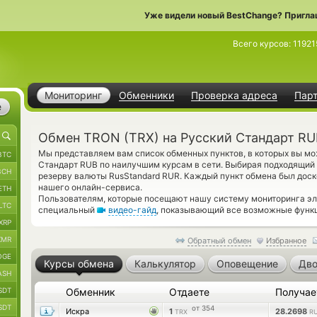
Уже видели новый BestChange? Пригла
Всего курсов:
11921
Мониторинг
Обменники
Проверка адреса
Пар
е
Обмен TRON (TRX) на Русский Стандарт RU
Мы представляем вам список обменных пунктов, в которых вы м
BTC
Стандарт RUB по наилучшим курсам в сети. Выбирая подходящий 
BCH
резерву валюты RusStandard RUR. Каждый пункт обмена был дос
нашего онлайн-сервиса.
ETH
Пользователям, которые посещают нашу систему мониторинга эл
LTC
специальный
видео-гайд
, показывающий все возможные функц
XRP
XMR
Обратный обмен
Избранное
OGE
Курсы обмена
Калькулятор
Оповещение
Дво
ASH
SDT
Обменник
Отдаете
Получа
SDT
от 354
Искра
1
28.2698
TRX
RU