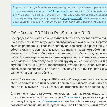
В целях противодействия легализации доходов, полученных преступны
обменные пункты проводят
AML-проверки
поступающих от клиентов тр
В случае если транзакция будет идентифицирована как высокорискова
обменную операцию для проведения
процедуры KYC
. Информация по K
соблюдения требований AML/KYC для последующего разблокирования с
Об обмене TRON на RusStandard RUR
Все представленные в списке пункты обмена предоставляют услу
Русского Стандарта в ручном или автоматическом режиме. Обратит
бывают расположены возле названий сайтов обмена в рейтинге. Дл
обмена кликните один раз мышкой на строку с названием обменника
валют вами не была обнаружена возможность обменять деньги, сов
сайта. Вполне вероятно, что в данное время автоматические обмен
невозможны и вам предложат обмен вручную. Если же избранный в
cryptocurrency на RussianStandard Bank, будьте добры, сообщите 
рассмотрение проблемы с владельцем обменного пункта, или же уд
данного направления обмена.
→
Часто бывает так, что курсы TRON
РусСтандарт намного выгоднее
обмена валют через наш сервис. Если вы еще ни разу не меняли э
ваш первый визит в нашу систему мониторинга, просто воспользуйт
Для точного подсчета суммы, которую вы получаете или отдаете, 
мониторинге всегда доступна точная
Статистика
о резервах и курса
используйте функцию
Оповещение
– задайте собственные условия,
получите оповещение на Telegram или e-mail. Если обменники отсу