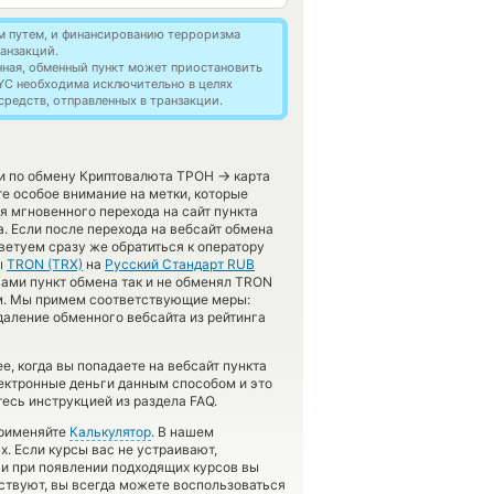
м путем, и финансированию терроризма
анзакций.
нная, обменный пункт может приостановить
YC необходима исключительно в целях
редств, отправленных в транзакции.
→
ги по обмену Криптовалюта ТРОН
карта
е особое внимание на метки, которые
я мгновенного перехода на сайт пункта
. Если после перехода на вебсайт обмена
етуем сразу же обратиться к оператору
ы
TRON (TRX)
на
Русский Стандарт RUB
ами пункт обмена так и не обменял TRON
нам. Мы примем соответствующие меры:
аление обменного вебсайта из рейтинга
, когда вы попадаете на вебсайт пункта
лектронные деньги данным способом и это
есь инструкцией из раздела FAQ.
применяйте
Калькулятор
. В нашем
х. Если курсы вас не устраивают,
 и при появлении подходящих курсов вы
тствуют, вы всегда можете воспользоваться