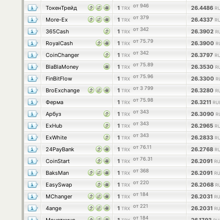
от 946
ТокенТрейд
1
26.4486
TRX
RU
от 379
More-Ex
1
26.4337
TRX
RU
от 342
365Cash
1
26.3902
TRX
R
от 75.79
RoyalCash
1
26.3900
TRX
R
от 342
CoinChanger
1
26.3797
TRX
RU
от 75.89
BlaBlaMoney
1
26.3530
TRX
R
от 75.96
FinBitFlow
1
26.3300
TRX
R
от 3 799
BroExchange
1
26.3280
TRX
R
от 75.98
Ферма
1
26.3211
TRX
RU
от 343
Арбуз
1
26.3090
TRX
R
от 343
ExHub
1
26.2965
TRX
RU
от 343
ExWhite
1
26.2833
TRX
RU
от 76.11
24PayBank
1
26.2768
TRX
RU
от 76.31
CoinStart
1
26.2091
TRX
RU
от 368
BaksMan
1
26.2091
TRX
RU
от 220
EasySwap
1
26.2068
TRX
R
от 184
MChanger
1
26.2031
TRX
RU
от 221
4ange
1
26.2031
TRX
RU
от 184