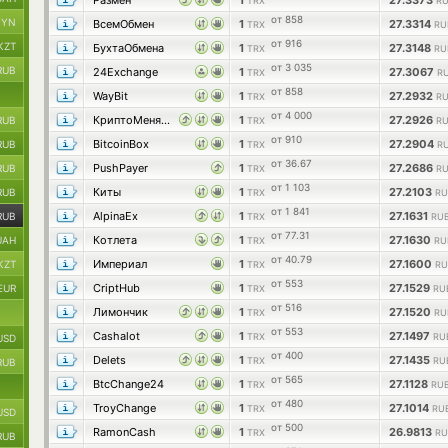
Размен
1
27.3373
TRX
RU
от 858
BYN
ВсемОбмен
1
27.3314
TRX
RU
от 916
KZT
БухтаОбмена
1
27.3148
TRX
RU
от 3 035
RUB
24Exchange
1
27.3067
TRX
RU
от 858
WayBit
1
27.2932
TRX
RU
от 4 000
КриптоМенялка
1
27.2926
RUB
TRX
RU
от 910
BitcoinBox
1
27.2904
RUB
TRX
RU
от 36.67
PushPayer
1
27.2686
RUB
TRX
RU
от 1 103
Киты
1
27.2103
RUB
TRX
RU
от 1 841
AlpinaEx
1
27.1631
RUB
TRX
RUB
от 77.31
Котлета
1
27.1630
UAH
TRX
RU
от 40.79
Империал
1
27.1600
KZT
TRX
RU
от 553
CriptHub
1
27.1529
EUR
TRX
RU
от 516
Лимончик
1
27.1520
TRX
RU
от 553
Cashalot
1
27.1497
TRX
RU
USD
от 400
Delets
1
27.1435
TRX
RU
RUB
от 565
BtcChange24
1
27.1128
TRX
RUB
от 480
TroyChange
1
27.1014
TRX
RU
USD
от 500
RamonCash
1
26.9813
TRX
RU
RUB