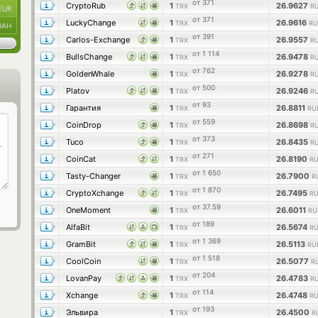
от 371
CryptoRub
1
26.9627
TRX
RU
EUR
от 371
LuckyChange
1
26.9616
TRX
RU
UAH
от 391
Carlos-Exchange
1
26.9557
TRX
RU
от 1 114
BullsChange
1
26.9478
TRX
RU
от 762
GoldenWhale
1
26.9278
TRX
RU
от 500
Platov
1
26.9246
TRX
RU
от 93
Гарантия
1
26.8811
TRX
RU
от 559
CoinDrop
1
26.8698
TRX
RU
от 373
Tuco
1
26.8435
TRX
RU
от 271
CoinCat
1
26.8190
TRX
RU
от 1 650
Tasty-Changer
1
26.7900
TRX
R
от 1 870
CryptoXchange
1
26.7495
TRX
RU
от 37.59
OneMoment
1
26.6011
TRX
RU
от 189
AlfaBit
1
26.5674
TRX
RU
от 1 369
GramBit
1
26.5113
TRX
RU
от 1 518
CoolCoin
1
26.5077
TRX
R
от 204
LovanPay
1
26.4783
TRX
RU
от 114
Xchange
1
26.4748
TRX
RU
от 193
Эльвира
1
26.4500
TRX
R