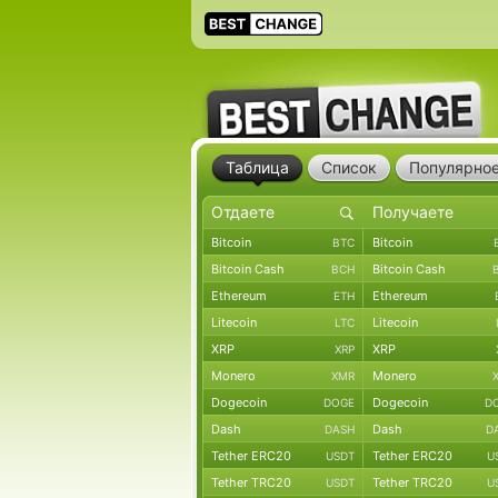
Таблица
Список
Популярно
Bitcoin
Bitcoin
BTC
Bitcoin Cash
Bitcoin Cash
BCH
Ethereum
Ethereum
ETH
Litecoin
Litecoin
LTC
XRP
XRP
XRP
Monero
Monero
XMR
Dogecoin
Dogecoin
DOGE
D
Dash
Dash
DASH
D
Tether ERC20
Tether ERC20
USDT
U
Tether TRC20
Tether TRC20
USDT
U