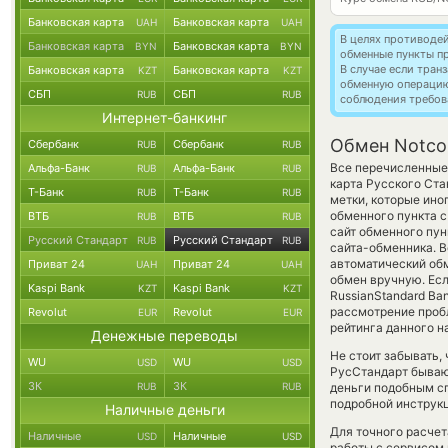
Банковская карта
Банковская карта
UAH
UAH
В целях противоде
Банковская карта
Банковская карта
BYN
BYN
обменные пункты п
В случае если тра
Банковская карта
Банковская карта
KZT
KZT
обменную операци
СБП
СБП
RUB
RUB
соблюдения требов
Интернет-банкинг
Обмен Notcoi
Сбербанк
Сбербанк
RUB
RUB
Все перечисленные 
Альфа-Банк
Альфа-Банк
RUB
RUB
карта Русского Ст
Т-Банк
Т-Банк
RUB
RUB
метки, которые ино
обменного пункта с
ВТБ
ВТБ
RUB
RUB
сайт обменного пун
Русский Стандарт
Русский Стандарт
RUB
RUB
сайта-обменника. В
автоматический о
Приват 24
Приват 24
UAH
UAH
обмен вручную. Есл
Kaspi Bank
Kaspi Bank
KZT
KZT
RussianStandard Ba
рассмотрение проб
Revolut
Revolut
EUR
EUR
рейтинга данного н
Денежные переводы
Не стоит забывать,
WU
WU
USD
USD
РусСтандарт бывают
ЗК
ЗК
RUB
RUB
деньги подобным сп
подробной инструкц
Наличные деньги
Для точного расчет
Наличные
Наличные
USD
USD
работы с сервисом 