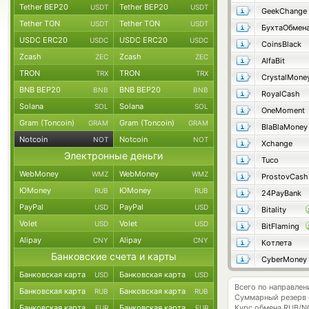
Tether BEP20
Tether BEP20
USDT
USDT
GeekChange
Tether TON
Tether TON
USDT
USDT
БухтаОбмен
USDC ERC20
USDC ERC20
USDC
USDC
CoinsBlack
Zcash
Zcash
ZEC
ZEC
AlfaBit
TRON
TRON
TRX
TRX
CrystalMone
BNB BEP20
BNB BEP20
BNB
BNB
RoyalCash
Solana
Solana
SOL
SOL
OneMoment
Gram (Toncoin)
Gram (Toncoin)
GRAM
GRAM
BlaBlaMoney
Notcoin
Notcoin
NOT
NOT
Xchange
Электронные деньги
Tuco
WebMoney
WebMoney
WMZ
WMZ
ProstovCash
ЮMoney
ЮMoney
RUB
RUB
24PayBank
PayPal
PayPal
USD
USD
Bitality
Volet
Volet
USD
USD
BitFlaming
Alipay
Alipay
CNY
CNY
Котлета
Банковские счета и карты
CyberMoney
Банковская карта
Банковская карта
USD
USD
Всего по направлен
Банковская карта
Банковская карта
RUB
RUB
Суммарный резерв
Банковская карта
Банковская карта
Курс обмена
RUB/N
EUR
EUR