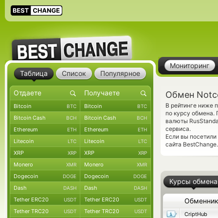
Мониторинг
Таблица
Список
Популярное
Обмен Notc
В рейтинге ниже 
Bitcoin
Bitcoin
BTC
BTC
по курсу обмена.
Bitcoin Cash
Bitcoin Cash
BCH
BCH
валюты RusStanda
сервиса.
Ethereum
Ethereum
ETH
ETH
Если вы посетили
Litecoin
Litecoin
LTC
LTC
сайта BestChange.
XRP
XRP
XRP
XRP
Monero
Monero
XMR
XMR
Dogecoin
Dogecoin
DOGE
DOGE
Курсы обмена
Dash
Dash
DASH
DASH
Tether ERC20
Tether ERC20
USDT
USDT
Обменни
Tether TRC20
Tether TRC20
USDT
USDT
CriptHub