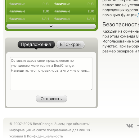
Наличные
Наличные
RUB
RUB
валют вас не устр
подходящих курсов 
Наличные
Наличные
EUR
EUR
помощью функции
Наличные
Наличные
UAH
UAH
Безопасност
Каждый из обменны
при этом команда 
Использование мон
Предложения
BTC-кран
пунктах. При выбор
размер резервов и 
© 2007-2026 BestChange. Знаем, где обменять!
Информация на сайте предназначена для лиц 18+
Условия
&
Конфиденциальность