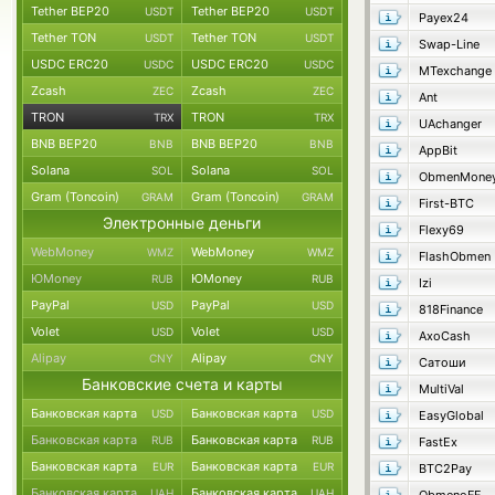
Tether BEP20
Tether BEP20
USDT
USDT
Payex24
Tether TON
Tether TON
USDT
USDT
Swap-Line
USDC ERC20
USDC ERC20
USDC
USDC
MTexchange
Zcash
Zcash
ZEC
ZEC
Ant
TRON
TRON
TRX
TRX
UAchanger
BNB BEP20
BNB BEP20
BNB
BNB
AppBit
Solana
Solana
SOL
SOL
ObmenMone
Gram (Toncoin)
Gram (Toncoin)
GRAM
GRAM
First-BTC
Электронные деньги
Flexy69
WebMoney
WebMoney
WMZ
WMZ
FlashObmen
ЮMoney
ЮMoney
RUB
RUB
Izi
PayPal
PayPal
USD
USD
818Finance
Volet
Volet
USD
USD
AxoCash
Alipay
Alipay
CNY
CNY
Сатоши
Банковские счета и карты
MultiVal
Банковская карта
Банковская карта
USD
USD
EasyGlobal
Банковская карта
Банковская карта
RUB
RUB
FastEx
Банковская карта
Банковская карта
EUR
EUR
BTC2Pay
Банковская карта
Банковская карта
UAH
UAH