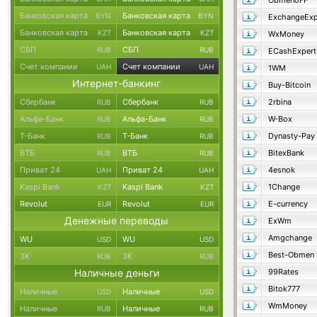
ObmenoFF
Банковская карта
Банковская карта
BYN
BYN
ExchangeExp
Банковская карта
Банковская карта
KZT
KZT
WxMoney
СБП
СБП
RUB
RUB
ECashExpert
Счет компании
Счет компании
UAH
UAH
1WM
Интернет-банкинг
Buy-Bitcoin
Сбербанк
Сбербанк
2rbina
RUB
RUB
Альфа-Банк
Альфа-Банк
W-Box
RUB
RUB
Т-Банк
Т-Банк
Dynasty-Pay
RUB
RUB
ВТБ
ВТБ
BitexBank
RUB
RUB
Приват 24
Приват 24
4esnok
UAH
UAH
Kaspi Bank
Kaspi Bank
1Change
KZT
KZT
Revolut
Revolut
E-currency
EUR
EUR
Денежные переводы
ExWm
Amgchange
WU
WU
USD
USD
Best-Obmen
ЗК
ЗК
RUB
RUB
Наличные деньги
99Rates
Bitok777
Наличные
Наличные
USD
USD
WmMoney
Наличные
Наличные
RUB
RUB