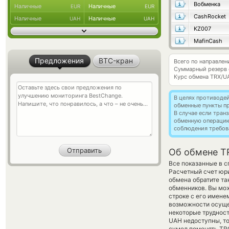
Вобменка
Наличные
Наличные
EUR
EUR
CashRocket
Наличные
Наличные
UAH
UAH
KZ007
MafinCash
Предложения
BTC-кран
Всего по направле
Суммарный резерв
Курс обмена
TRX/U
В целях противоде
обменные пункты п
В случае если тра
обменную операци
соблюдения требов
Об обмене T
Все показанные в 
Расчетный счет юри
обмена обратите та
обменников. Вы мо
строке с его имене
возможности осущес
некоторые трудност
UAH недоступны, то
сумел поменять TRON