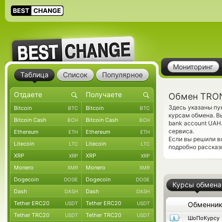
Мониторинг
Таблица
Список
Популярное
Обмен TRON
Здесь указаны пу
Bitcoin
Bitcoin
BTC
BTC
курсам обмена. В
Bitcoin Cash
Bitcoin Cash
BCH
BCH
bank account UAH
сервиса.
Ethereum
Ethereum
ETH
ETH
Если вы решили в
Litecoin
Litecoin
LTC
LTC
подробно рассказ
XRP
XRP
XRP
XRP
Monero
Monero
XMR
XMR
Dogecoin
Dogecoin
DOGE
DOGE
Курсы обмена
Dash
Dash
DASH
DASH
Tether ERC20
Tether ERC20
USDT
USDT
Обменни
Tether TRC20
Tether TRC20
USDT
USDT
ШоПоКурсу