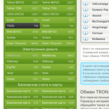
Tether BEP20
Tether BEP20
USDT
USDT
24Exchange
Tether TON
Tether TON
USDT
USDT
Dynasty-Pay
USDC ERC20
USDC ERC20
USDC
USDC
4esnok
Zcash
Zcash
ZEC
ZEC
BtcChange2
TRON
TRON
TRX
TRX
Amgchange
BNB BEP20
BNB BEP20
BNB
BNB
Сатоши
Solana
Solana
SOL
SOL
Вобменка
Gram (Toncoin)
Gram (Toncoin)
GRAM
GRAM
Электронные деньги
Всего по направле
Суммарный резерв
WebMoney
WebMoney
WMZ
WMZ
Курс обмена
TRX/N
ЮMoney
ЮMoney
RUB
RUB
В целях противоде
PayPal
PayPal
USD
USD
обменные пункты п
Volet
Volet
USD
USD
В случае если тра
обменную операци
Alipay
Alipay
CNY
CNY
соблюдения требов
Банковские счета и карты
Банковская карта
Банковская карта
Обмен TRON н
USD
USD
Банковская карта
Банковская карта
RUB
RUB
Все перечисленные
Перевод в нигерийс
Банковская карта
Банковская карта
EUR
EUR
обращайте также св
Банковская карта
Банковская карта
UAH
UAH
обменников. Вы мож