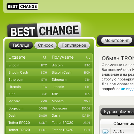
Мониторинг
Таблица
Список
Популярное
Обмен TRON
С помощью нашего
Bitcoin
Bitcoin
BTC
BTC
Банковский счет 
Bitcoin Cash
Bitcoin Cash
BCH
BCH
внимание и на ре
строгую проверку
Ethereum
Ethereum
ETH
ETH
Для пользователе
Litecoin
Litecoin
LTC
LTC
подробное
вид
XRP
XRP
XRP
XRP
Monero
Monero
XMR
XMR
Dogecoin
Dogecoin
DOGE
DOGE
Курсы обмена
Dash
Dash
DASH
DASH
Tether ERC20
Tether ERC20
USDT
USDT
Обменни
Tether TRC20
Tether TRC20
USDT
USDT
AppBit