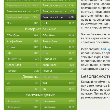
строке с его назва
Банковская карта
Банковская карта
BYN
BYN
возможность провед
Банковская карта
Банковская карта
KZT
KZT
системе, когда ав
доступен обмен валю
Банковский счет
Банковский счет
NGN
NGN
не вышло, рекомен
СБП
СБП
RUB
RUB
рассмотрение причи
списка курсов теку
Интернет-банкинг
Часто бывает так, 
Сбербанк
Сбербанк
RUB
RUB
валют через наш се
Альфа-Банк
Альфа-Банк
RUB
RUB
советуем посетить 
Т-Банк
Т-Банк
RUB
RUB
Используйте
Кальк
использования серв
ВТБ
ВТБ
RUB
RUB
текущие курсы вас
Приват 24
Приват 24
UAH
UAH
появлении подходящ
обменников, с пом
Kaspi Bank
Kaspi Bank
KZT
KZT
транзитную валюту
Revolut
Revolut
EUR
EUR
Безопасност
Денежные переводы
Каждый из обменны
WU
WU
USD
USD
при этом команда 
ЗК
ЗК
RUB
RUB
Использование мон
пунктах. При выбор
Наличные деньги
размер резервов и 
Наличные
Наличные
USD
USD
Наличные
Наличные
RUB
RUB