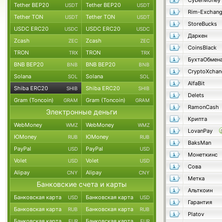
CyberMoney
Tether BEP20
Tether BEP20
USDT
USDT
Rim-Exchan
Tether TON
Tether TON
USDT
USDT
StoreBucks
USDC ERC20
USDC ERC20
USDC
USDC
Даркен
Zcash
Zcash
ZEC
ZEC
CoinsBlack
TRON
TRON
TRX
TRX
БухтаОбмен
BNB BEP20
BNB BEP20
BNB
BNB
CryptoXchan
Solana
Solana
SOL
SOL
AlfaBit
Shiba ERC20
Shiba ERC20
SHIB
SHIB
Delets
Gram (Toncoin)
Gram (Toncoin)
GRAM
GRAM
RamonCash
Электронные деньги
Крипта
WebMoney
WebMoney
WMZ
WMZ
LovanPay
ЮMoney
ЮMoney
RUB
RUB
BaksMan
PayPal
PayPal
USD
USD
Монеткинс
Volet
Volet
USD
USD
Сова
Alipay
Alipay
CNY
CNY
Метка
Банковские счета и карты
Альткоин
Банковская карта
Банковская карта
USD
USD
Гарантия
Банковская карта
Банковская карта
RUB
RUB
Platov
Банковская карта
Банковская карта
EUR
EUR