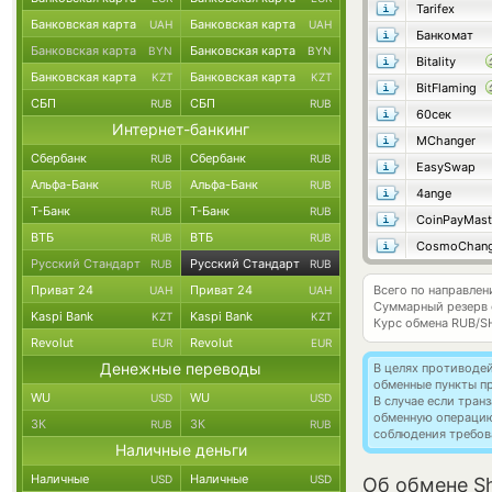
Tarifex
Банковская карта
Банковская карта
UAH
UAH
Банкомат
Банковская карта
Банковская карта
BYN
BYN
Bitality
Банковская карта
Банковская карта
KZT
KZT
BitFlaming
СБП
СБП
RUB
RUB
60сек
Интернет-банкинг
MChanger
Сбербанк
Сбербанк
RUB
RUB
EasySwap
Альфа-Банк
Альфа-Банк
RUB
RUB
4ange
Т-Банк
Т-Банк
RUB
RUB
CoinPayMast
ВТБ
ВТБ
RUB
RUB
CosmoChang
Русский Стандарт
Русский Стандарт
RUB
RUB
Приват 24
Приват 24
Всего по направлен
UAH
UAH
Суммарный резерв
Kaspi Bank
Kaspi Bank
KZT
KZT
Курс обмена
RUB/S
Revolut
Revolut
EUR
EUR
Денежные переводы
В целях противоде
обменные пункты п
WU
WU
USD
USD
В случае если тра
обменную операци
ЗК
ЗК
RUB
RUB
соблюдения требов
Наличные деньги
Наличные
Наличные
USD
USD
Об обмене Sh