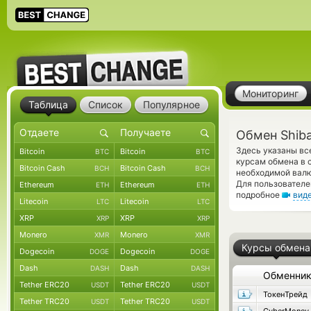
Мониторинг
Таблица
Список
Популярное
Обмен Shiba
Здесь указаны вс
Bitcoin
Bitcoin
BTC
BTC
курсам обмена в 
Bitcoin Cash
Bitcoin Cash
BCH
BCH
необходимой валю
Для пользователе
Ethereum
Ethereum
ETH
ETH
подробное
вид
Litecoin
Litecoin
LTC
LTC
XRP
XRP
XRP
XRP
Monero
Monero
XMR
XMR
Курсы обмена
Dogecoin
Dogecoin
DOGE
DOGE
Dash
Dash
DASH
DASH
Обменни
Tether ERC20
Tether ERC20
USDT
USDT
ТокенТрейд
Tether TRC20
Tether TRC20
USDT
USDT