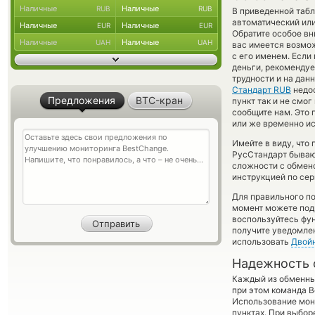
Наличные
Наличные
RUB
RUB
В приведенной таб
автоматический ил
Наличные
Наличные
EUR
EUR
Обратите особое вн
Наличные
Наличные
UAH
UAH
вас имеется возмо
с его именем. Если
деньги, рекомендуе
трудности и на дан
Стандарт RUB
недос
Предложения
BTC-кран
пункт так и не смог
сообщите нам. Это
или же временно ис
Имейте в виду, что
РусСтандарт бывают
сложности с обмено
инструкцией по сер
Для правильного по
момент можете под
воспользуйтесь фу
получите уведомлен
использовать
Двой
Надежность 
Каждый из обменны
при этом команда 
Использование мон
пунктах. При выбор