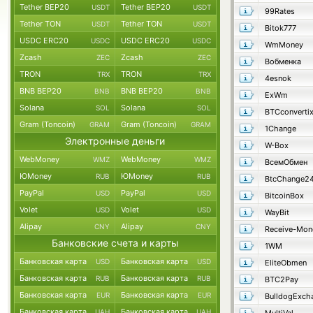
Tether BEP20
Tether BEP20
USDT
USDT
99Rates
Tether TON
Tether TON
USDT
USDT
Bitok777
USDC ERC20
USDC ERC20
USDC
USDC
WmMoney
Zcash
Zcash
ZEC
ZEC
Вобменка
TRON
TRON
TRX
TRX
4esnok
BNB BEP20
BNB BEP20
BNB
BNB
ExWm
Solana
Solana
SOL
SOL
BTCconverti
Gram (Toncoin)
Gram (Toncoin)
GRAM
GRAM
1Change
Электронные деньги
W-Box
WebMoney
WebMoney
WMZ
WMZ
ВсемОбмен
ЮMoney
ЮMoney
RUB
RUB
BtcChange2
PayPal
PayPal
USD
USD
BitcoinBox
Volet
Volet
USD
USD
WayBit
Alipay
Alipay
CNY
CNY
Receive-Mon
Банковские счета и карты
1WM
Банковская карта
Банковская карта
USD
USD
EliteObmen
Банковская карта
Банковская карта
RUB
RUB
BTC2Pay
Банковская карта
Банковская карта
EUR
EUR
BulldogExch
Банковская карта
Банковская карта
UAH
UAH