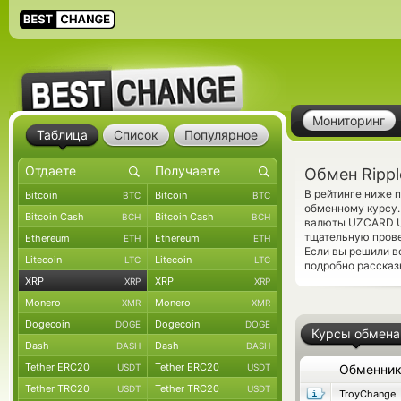
Мониторинг
Таблица
Список
Популярное
Обмен Rippl
В рейтинге ниже 
Bitcoin
Bitcoin
BTC
BTC
обменному курсу.
Bitcoin Cash
Bitcoin Cash
BCH
BCH
валюты UZCARD U
тщательную прове
Ethereum
Ethereum
ETH
ETH
Если вы решили в
Litecoin
Litecoin
LTC
LTC
подробно рассказ
XRP
XRP
XRP
XRP
Monero
Monero
XMR
XMR
Dogecoin
Dogecoin
DOGE
DOGE
Курсы обмена
Dash
Dash
DASH
DASH
Tether ERC20
Tether ERC20
USDT
USDT
Обменни
Tether TRC20
Tether TRC20
USDT
USDT
TroyChange