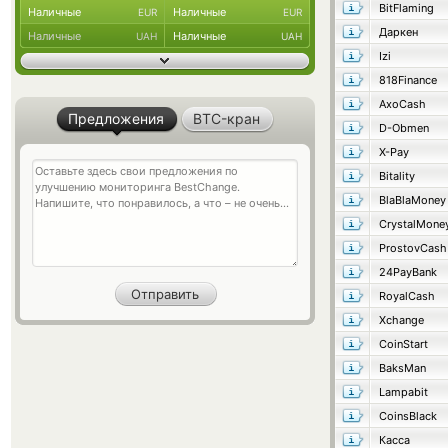
BitFlaming
Наличные
Наличные
EUR
EUR
Даркен
Наличные
Наличные
UAH
UAH
Izi
818Finance
AxoCash
Предложения
BTC-кран
D-Obmen
X-Pay
Bitality
BlaBlaMoney
CrystalMone
ProstovCash
24PayBank
RoyalCash
Xchange
CoinStart
BaksMan
Lampabit
CoinsBlack
Касса