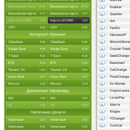
MultiVal
Банковская карта
Банковская карта
BYN
BYN
Drakkar
Банковская карта
Банковская карта
KZT
KZT
Quantex
Карта UZCARD
Карта UZCARD
UZS
UZS
Ant
СБП
СБП
RUB
RUB
FastEx
Интернет-банкинг
ObmenoFF
Сбербанк
Сбербанк
BitcoinObme
RUB
RUB
Альфа-Банк
Альфа-Банк
Crystal-Trad
RUB
RUB
Т-Банк
Т-Банк
GeekChange
RUB
RUB
ВТБ
ВТБ
Банкомат
RUB
RUB
Приват 24
Приват 24
CatChange
UAH
UAH
Kaspi Bank
Kaspi Bank
FloatChange
KZT
KZT
Revolut
Revolut
Ex-Money
EUR
EUR
Денежные переводы
CryptoLavka
LovanPay
WU
WU
USD
USD
Шахта
ЗК
ЗК
RUB
RUB
Наличные деньги
Kingex
YChanger
Наличные
Наличные
USD
USD
CoinCat
Наличные
Наличные
RUB
RUB