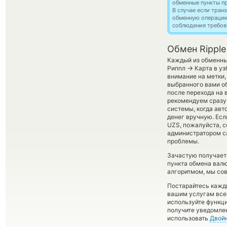
обменные пункты п
В случае если тра
обменную операци
соблюдения требов
Обмен Rippl
Каждый из обменных
→
Риппл
Карта в уз
внимание на метки,
выбранного вами об
после перехода на 
рекомендуем сразу 
системы, когда ав
денег вручную. Если
UZS, пожалуйста, 
администратором са
проблемы.
Зачастую получаетс
пункта обмена валю
алгоритмом, мы сов
Постарайтесь кажд
вашим услугам все
используйте функ
получите уведомлен
использовать
Двой