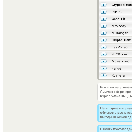
CryptoXchan
IziBTC
Cash-Bit
MrMoney
MChanger
Crypto-Trans
EasySwap
BTCWorm
Монеткинс
4ange
Котлета
Всего по направлен
Суммарный резерв
Курс обмена
XRP/U
Некоторые из пред
обменов с расчето
выгодный обмен дл
В целях противоде