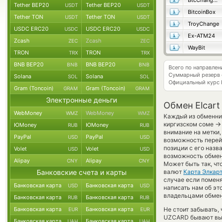
BtcChange24
Tether BEP20
Tether BEP20
USDT
USDT
BitcoinBox
Tether TON
Tether TON
USDT
USDT
TroyChange
USDC ERC20
USDC ERC20
USDC
USDC
Ex-ATM24
Zcash
Zcash
ZEC
ZEC
WayBit
TRON
TRON
TRX
TRX
BNB BEP20
BNB BEP20
BNB
BNB
Всего по направле
Суммарный резерв
Solana
Solana
SOL
SOL
Официальный курс
Gram (Toncoin)
Gram (Toncoin)
GRAM
GRAM
Электронные деньги
Обмен Elcar
WebMoney
WebMoney
WMZ
WMZ
Каждый из обменник
→
киргизском соме
ЮMoney
ЮMoney
RUB
RUB
внимание на метки,
PayPal
PayPal
USD
USD
возможность перей
позиции с его назв
Volet
Volet
USD
USD
возможность обменя
Alipay
Alipay
CNY
CNY
Может быть так, чт
Банковские счета и карты
валют
Карта Элкар
случае если поменят
Банковская карта
Банковская карта
USD
USD
написать нам об эт
владельцами обменн
Банковская карта
Банковская карта
RUB
RUB
Банковская карта
Банковская карта
Не стоит забывать,
EUR
EUR
UZCARD бывают выго
Банковская карта
Банковская карта
UAH
UAH