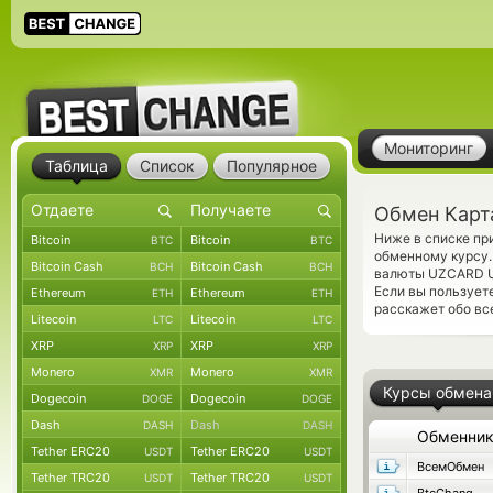
Мониторинг
Таблица
Список
Популярное
Обмен Карт
Ниже в списке пр
Bitcoin
Bitcoin
BTC
BTC
обменному курсу.
Bitcoin Cash
Bitcoin Cash
BCH
BCH
валюты UZCARD U
Если вы пользует
Ethereum
Ethereum
ETH
ETH
расскажет обо вс
Litecoin
Litecoin
LTC
LTC
XRP
XRP
XRP
XRP
Monero
Monero
XMR
XMR
Курсы обмена
Dogecoin
Dogecoin
DOGE
DOGE
Dash
Dash
DASH
DASH
Обменни
Tether ERC20
Tether ERC20
USDT
USDT
ВсемОбмен
Tether TRC20
Tether TRC20
USDT
USDT