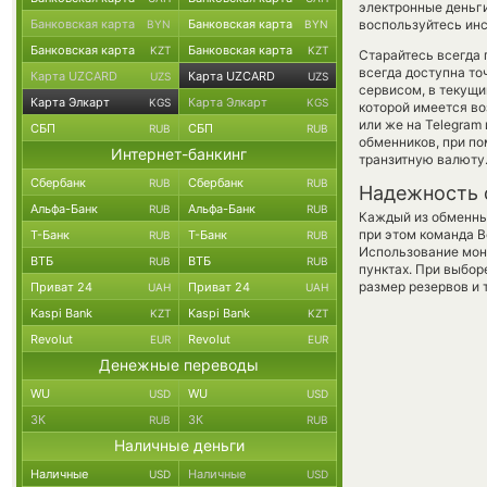
электронные деньг
Банковская карта
Банковская карта
воспользуйтесь инс
BYN
BYN
Банковская карта
Банковская карта
KZT
KZT
Старайтесь всегда
всегда доступна т
Карта UZCARD
Карта UZCARD
UZS
UZS
сервисом, в текущи
Карта Элкарт
Карта Элкарт
KGS
KGS
которой имеется в
или же на Telegram
СБП
СБП
RUB
RUB
обменников, при п
Интернет-банкинг
транзитную валюту
Сбербанк
Сбербанк
RUB
RUB
Надежность 
Альфа-Банк
Альфа-Банк
RUB
RUB
Каждый из обменны
при этом команда 
Т-Банк
Т-Банк
RUB
RUB
Использование мон
ВТБ
ВТБ
RUB
RUB
пунктах. При выбор
размер резервов и 
Приват 24
Приват 24
UAH
UAH
Kaspi Bank
Kaspi Bank
KZT
KZT
Revolut
Revolut
EUR
EUR
Денежные переводы
WU
WU
USD
USD
ЗК
ЗК
RUB
RUB
Наличные деньги
Наличные
Наличные
USD
USD