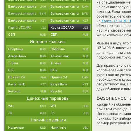
на специальные мет
Банковская карта
Банковская карта
UAH
UAH
на сайт интересующ
именем. Если после
Банковская карта
Банковская карта
BYN
BYN
обратитесь к его о
Банковская карта
Банковская карта
KZT
KZT
на
Карта UZCARD 
обменник так и не о
Карта UZCARD
Карта UZCARD
UZS
UZS
нас. Мы своевреме
СБП
СБП
RUB
RUB
же исключение обме
Интернет-банкинг
Имейте в виду, что
UZCARD бывают инте
Сбербанк
Сбербанк
RUB
RUB
деньги данным спо
Альфа-Банк
Альфа-Банк
RUB
RUB
подробной инструкц
Т-Банк
Т-Банк
RUB
RUB
Для правильного по
использования серв
ВТБ
ВТБ
RUB
RUB
курсы вас не устр
Приват 24
Приват 24
UAH
UAH
необходимого курса
отсутствуют, вы, в
Kaspi Bank
Kaspi Bank
KZT
KZT
двух обменов с по
Revolut
Revolut
EUR
EUR
Безопасност
Денежные переводы
Каждый из обменны
WU
WU
USD
USD
при этом команда 
ЗК
ЗК
RUB
RUB
Использование мон
пунктах. При выбор
Наличные деньги
размер резервов и 
Наличные
Наличные
USD
USD