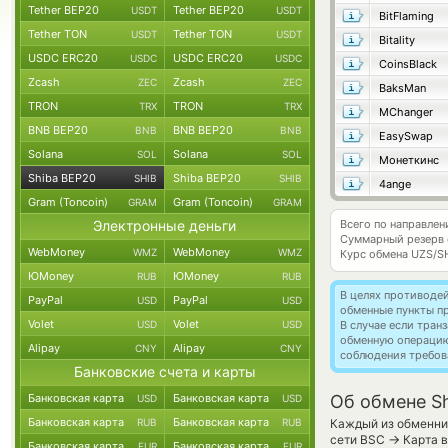
Tether BEP20
Tether BEP20
USDT
USDT
BitFlaming
Tether TON
Tether TON
USDT
USDT
Bitality
USDC ERC20
USDC ERC20
USDC
USDC
CoinsBlack
Zcash
Zcash
ZEC
ZEC
BaksMan
TRON
TRON
TRX
TRX
MChanger
BNB BEP20
BNB BEP20
BNB
BNB
EasySwap
Solana
Solana
SOL
SOL
Монеткинс
Shiba BEP20
Shiba BEP20
SHIB
SHIB
4ange
Gram (Toncoin)
Gram (Toncoin)
GRAM
GRAM
Электронные деньги
Всего по направлен
Суммарный резерв
WebMoney
WebMoney
WMZ
WMZ
Курс обмена
UZS/S
ЮMoney
ЮMoney
RUB
RUB
В целях противоде
PayPal
PayPal
USD
USD
обменные пункты п
Volet
Volet
USD
USD
В случае если тра
обменную операци
Alipay
Alipay
CNY
CNY
соблюдения требов
Банковские счета и карты
Банковская карта
Банковская карта
Об обмене Sh
USD
USD
Банковская карта
Банковская карта
RUB
RUB
Каждый из обменник
→
сети BSC
Карта в
Банковская карта
Банковская карта
EUR
EUR