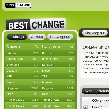
Мониторинг
Таблица
Список
Популярное
Обмен Shiba
В таблице показа
Bitcoin
Bitcoin
BTC
BTC
наилучшему курсу
Bitcoin Cash
Bitcoin Cash
BCH
BCH
резервное колич
доскональную про
Ethereum
Ethereum
ETH
ETH
Если вы пользует
Litecoin
Litecoin
LTC
LTC
рассказывающее о
XRP
XRP
XRP
XRP
Monero
Monero
XMR
XMR
Dogecoin
Dogecoin
DOGE
DOGE
Курсы обмена
Dash
Dash
DASH
DASH
Tether ERC20
Tether ERC20
USDT
USDT
Обменни
Tether TRC20
Tether TRC20
USDT
USDT
Flexy69