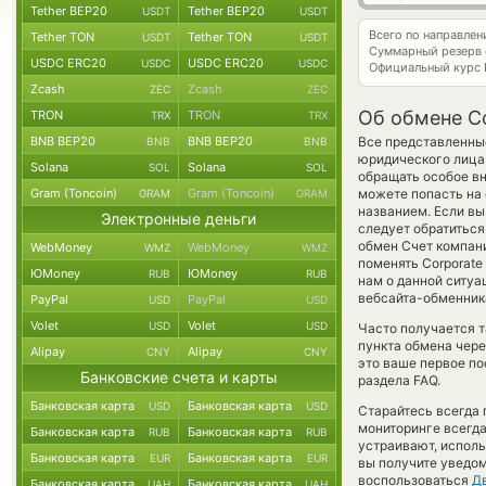
Tether BEP20
Tether BEP20
USDT
USDT
Всего по направле
Tether TON
Tether TON
USDT
USDT
Суммарный резерв
USDC ERC20
USDC ERC20
USDC
USDC
Официальный курс
Zcash
Zcash
ZEC
ZEC
Об обмене C
TRON
TRON
TRX
TRX
BNB BEP20
BNB BEP20
Все представленные
BNB
BNB
юридического лица
Solana
Solana
SOL
SOL
обращать особое вн
Gram (Toncoin)
Gram (Toncoin)
можете попасть на
GRAM
GRAM
названием. Если вы
Электронные деньги
следует обратиться
обмен Счет компан
WebMoney
WebMoney
WMZ
WMZ
поменять Corporate 
ЮMoney
ЮMoney
RUB
RUB
нам о данной ситу
вебсайта-обменника
PayPal
PayPal
USD
USD
Volet
Volet
USD
USD
Часто получается т
пункта обмена чере
Alipay
Alipay
CNY
CNY
это ваше первое по
Банковские счета и карты
раздела FAQ.
Банковская карта
Банковская карта
USD
USD
Старайтесь всегда
мониторинге всегд
Банковская карта
Банковская карта
RUB
RUB
устраивают, испол
Банковская карта
Банковская карта
EUR
EUR
вы получите уведом
воспользоваться
Д
Банковская карта
Банковская карта
UAH
UAH