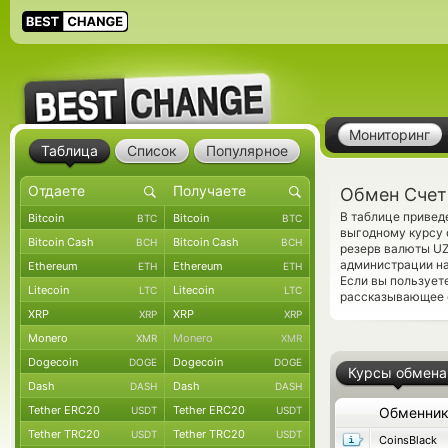
Мониторинг
Таблица
Список
Популярное
Обмен Счет
В таблице привед
Bitcoin
Bitcoin
BTC
BTC
выгодному курсу 
Bitcoin Cash
Bitcoin Cash
BCH
BCH
резерв валюты U
администрации на
Ethereum
Ethereum
ETH
ETH
Если вы пользует
Litecoin
Litecoin
LTC
LTC
рассказывающее о
XRP
XRP
XRP
XRP
Monero
Monero
XMR
XMR
Dogecoin
Dogecoin
DOGE
DOGE
Курсы обмена
Dash
Dash
DASH
DASH
Tether ERC20
Tether ERC20
USDT
USDT
Обменни
Tether TRC20
Tether TRC20
USDT
USDT
CoinsBlack