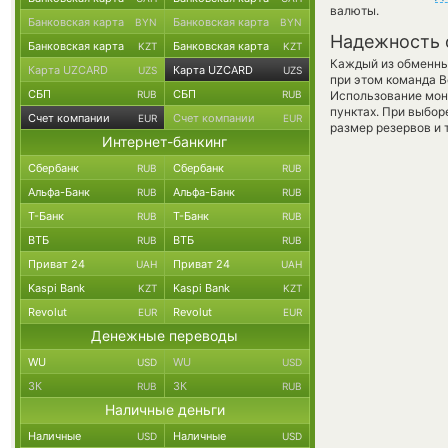
валюты.
Банковская карта
Банковская карта
BYN
BYN
Надежность 
Банковская карта
Банковская карта
KZT
KZT
Каждый из обменны
Карта UZCARD
Карта UZCARD
UZS
UZS
при этом команда 
СБП
СБП
RUB
RUB
Использование мон
пунктах. При выбор
Счет компании
Счет компании
EUR
EUR
размер резервов и 
Интернет-банкинг
Сбербанк
Сбербанк
RUB
RUB
Альфа-Банк
Альфа-Банк
RUB
RUB
Т-Банк
Т-Банк
RUB
RUB
ВТБ
ВТБ
RUB
RUB
Приват 24
Приват 24
UAH
UAH
Kaspi Bank
Kaspi Bank
KZT
KZT
Revolut
Revolut
EUR
EUR
Денежные переводы
WU
WU
USD
USD
ЗК
ЗК
RUB
RUB
Наличные деньги
Наличные
Наличные
USD
USD