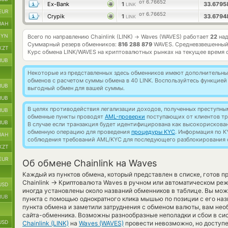
от 6.76652
Ex-Bank
1
33.679
LINK
EUR
от 6.76652
Crypik
1
33.679
LINK
UAH
BYN
Всего по направлению Chainlink (LINK)
Waves (WAVES) работает
22
над
→
Суммарный резерв обменников:
816 288 879
WAVES.
Средневзвешенный
KZT
Курс обмена
LINK/WAVES
на криптовалютных рынках на текущее время 
RUB
Некоторые из представленных здесь обменников имеют дополнительные
обменов с расчетом суммы обмена в 40 LINK. Воспользуйтесь функцие
RUB
выгодный обмен для вашей суммы.
RUB
В целях противодействия легализации доходов, полученных преступны
RUB
обменные пункты проводят
AML-проверки
поступающих от клиентов тр
RUB
В случае если транзакция будет идентифицирована как высокорискова
обменную операцию для проведения
процедуры KYC
. Информация по K
UAH
соблюдения требований AML/KYC для последующего разблокирования с
KZT
EUR
Об обмене Chainlink на Waves
Каждый из пунктов обмена, который представлен в списке, готов 
→
Chainlink
Криптовалюта Waves в ручном или автоматическом режи
USD
иногда установлены около названий обменников в таблице. Вы мож
RUB
пункта с помощью однократного клика мышью по позиции с его наз
пункта обмена и заметили затруднения с обменом валюты, вам нео
сайта-обменника. Возможны разнообразные неполадки и сбои в сис
USD
Chainlink (LINK)
на
Waves (WAVES)
провести невозможно, но доступе