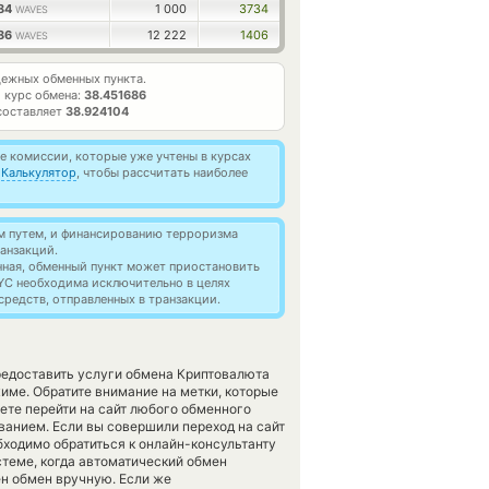
584
1 000
3734
WAVES
486
12 222
1406
WAVES
ежных обменных пункта.
 курс обмена:
38.451686
составляет
38.924104
 комиссии, которые уже учтены в курсах
й
Калькулятор
, чтобы рассчитать наиболее
м путем, и финансированию терроризма
анзакций.
нная, обменный пункт может приостановить
YC необходима исключительно в целях
редств, отправленных в транзакции.
предоставить услуги обмена Криптовалюта
ме. Обратите внимание на метки, которые
ете перейти на сайт любого обменного
ванием. Если вы совершили переход на сайт
бходимо обратиться к онлайн-консультанту
теме, когда автоматический обмен
н обмен вручную. Если же