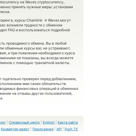
tocurrency на Waves cryptocurrency,
менно принять нужные меры: установим
писка.
→
оринга, курсы Chainlink
Waves могут
 вас возникли трудности с обменом
здел FAQ и воспользоваться подробной
ость проводимого обмена. Вы в любой
сли обменные курсы вас не устраивают,
вия, и при появлении необходимого курса
бменники не показаны, вы всегда можете
обменов с помощью транзитной валюты.
л тщательно проверен перед добавлением,
сполнением ими своих обязательств.
оводимых финансовых операций в обменных
имание на отзывы других пользователей,
е.
Блог
|
Справочный центр
|
English
|
Карта сайта
Конвертер валют
|
Приложения
|
API
|
Push TX