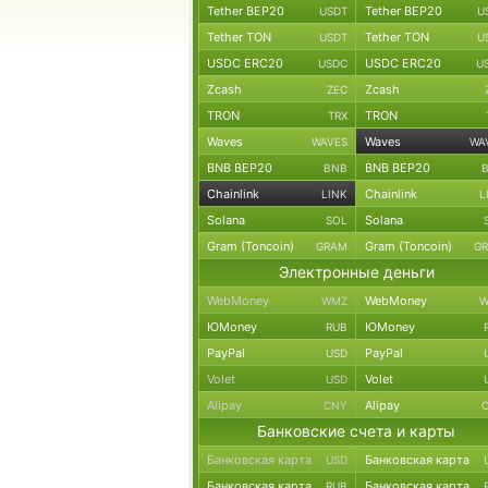
Tether BEP20
Tether BEP20
USDT
U
Tether TON
Tether TON
USDT
U
USDC ERC20
USDC ERC20
USDC
U
Zcash
Zcash
ZEC
TRON
TRON
TRX
Waves
Waves
WAVES
WA
BNB BEP20
BNB BEP20
BNB
Chainlink
Chainlink
LINK
L
Solana
Solana
SOL
Gram (Toncoin)
Gram (Toncoin)
GRAM
G
Электронные деньги
WebMoney
WebMoney
WMZ
W
ЮMoney
ЮMoney
RUB
PayPal
PayPal
USD
Volet
Volet
USD
Alipay
Alipay
CNY
Банковские счета и карты
Банковская карта
Банковская карта
USD
Банковская карта
Банковская карта
RUB