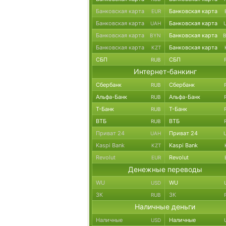
Банковская карта
Банковская карта
EUR
Банковская карта
Банковская карта
UAH
Банковская карта
Банковская карта
BYN
Банковская карта
Банковская карта
KZT
СБП
СБП
RUB
Интернет-банкинг
Сбербанк
Сбербанк
RUB
Альфа-Банк
Альфа-Банк
RUB
Т-Банк
Т-Банк
RUB
ВТБ
ВТБ
RUB
Приват 24
Приват 24
UAH
Kaspi Bank
Kaspi Bank
KZT
Revolut
Revolut
EUR
Денежные переводы
WU
WU
USD
ЗК
ЗК
RUB
Наличные деньги
Наличные
Наличные
USD