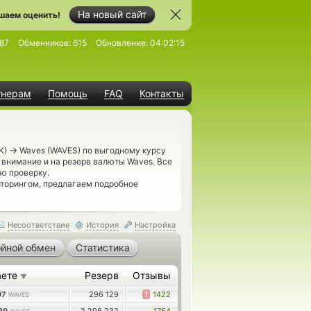
На новый сайт
шаем оценить!
87
Обменников:
615
Обновление:
04:02:15
тнерам
Помощь
FAQ
Контакты
→
NK)
Waves (WAVES) по выгодному курсу
 внимание и на резерв валюты Waves. Все
ю проверку.
иторингом, предлагаем подробное
Несоответствие
История
Настройка
йной обмен
Статистика
аете
Резерв
Отзывы
▼
97
296 129
1
1422
WAVES