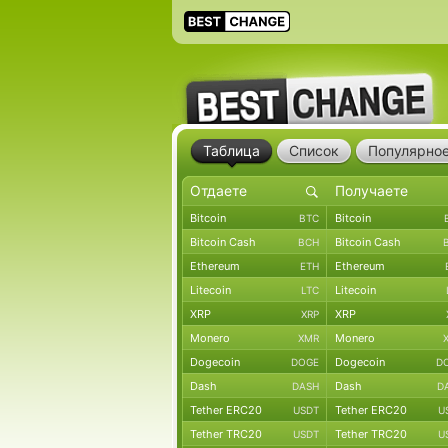
Таблица
Список
Популярно
Bitcoin
Bitcoin
BTC
Bitcoin Cash
Bitcoin Cash
BCH
Ethereum
Ethereum
ETH
Litecoin
Litecoin
LTC
XRP
XRP
XRP
Monero
Monero
XMR
Dogecoin
Dogecoin
DOGE
D
Dash
Dash
DASH
D
Tether ERC20
Tether ERC20
USDT
U
Tether TRC20
Tether TRC20
USDT
U