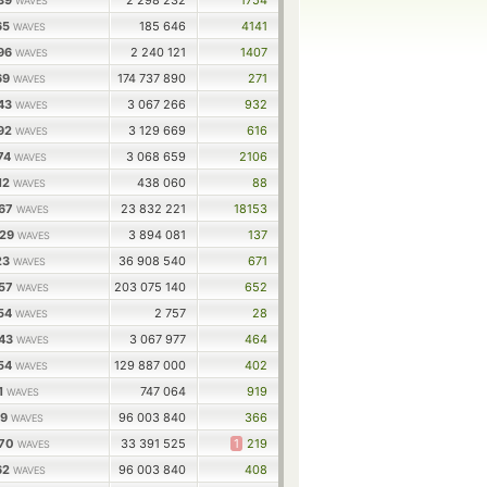
939
2 298 232
1754
WAVES
65
185 646
4141
WAVES
696
2 240 121
1407
WAVES
69
174 737 890
271
WAVES
343
3 067 266
932
WAVES
892
3 129 669
616
WAVES
74
3 068 659
2106
WAVES
12
438 060
88
WAVES
967
23 832 221
18153
WAVES
029
3 894 081
137
WAVES
23
36 908 540
671
WAVES
057
203 075 140
652
WAVES
254
2 757
28
WAVES
343
3 067 977
464
WAVES
954
129 887 000
402
WAVES
1
747 064
919
WAVES
19
96 003 840
366
WAVES
270
33 391 525
1
219
WAVES
62
96 003 840
408
WAVES