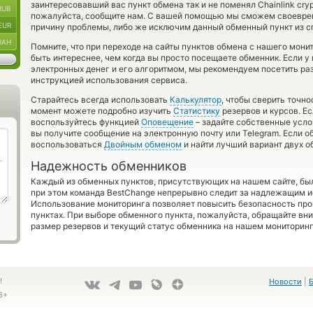
заинтересовавший вас пункт обмена так и не поменял Chainlink cryp
RUB
пожалуйста, сообщите нам. С вашей помощью мы сможем своевре
EUR
причину проблемы, либо же исключим данный обменный пункт из с
UAH
Помните, что при переходе на сайты пунктов обмена с нашего монит
быть интереснее, чем когда вы просто посещаете обменник. Если у
электронных денег и его алгоритмом, мы рекомендуем посетить ра
инструкцией использования сервиса.
Старайтесь всегда использовать
Калькулятор
, чтобы сверить точн
момент можете подробно изучить
Статистику
резервов и курсов. Е
воспользуйтесь функцией
Оповещение
– задайте собственные усло
вы получите сообщение на электронную почту или Telegram. Если о
воспользоваться
Двойным обменом
и найти лучший вариант двух 
Надежность обменников
Каждый из обменных пунктов, присутствующих на нашем сайте, бы
при этом команда BestChange непрерывно следит за надлежащим и
Использование мониторинга позволяет повысить безопасность пр
пунктах. При выборе обменного пункта, пожалуйста, обращайте вн
размер резервов и текущий статус обменника на нашем мониторинг
!
Новости
|
8+