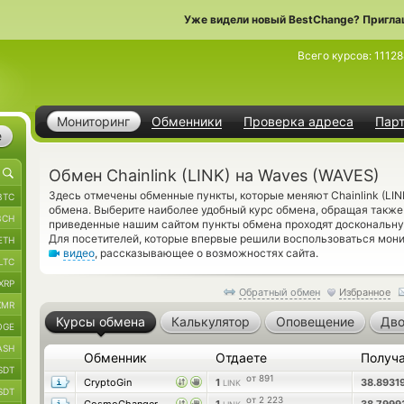
Уже видели новый BestChange? Пригла
Всего курсов:
11128
Мониторинг
Обменники
Проверка адреса
Пар
е
Обмен Chainlink (LINK) на Waves (WAVES)
Здесь отмечены обменные пункты, которые меняют Chainlink (LI
BTC
обмена. Выберите наиболее удобный курс обмена, обращая также
BCH
приведенные нашим сайтом пункты обмена проходят доскональну
Для посетителей, которые впервые решили воспользоваться мон
ETH
видео
, рассказывающее о возможностях сайта.
LTC
XRP
Обратный обмен
Избранное
XMR
Курсы обмена
Калькулятор
Оповещение
Дво
OGE
ASH
Обменник
Отдаете
Получ
SDT
от 891
CryptoGin
1
38.8931
LINK
SDT
от 2 223