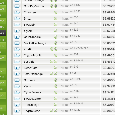
CosmoChanger
1
38.799
LINK
SDT
от 1 482
CoinPayMaster
1
38.7921
LINK
SDT
от 1 538
Changee
1
38.682
LINK
SDC
от 616
Bitsz
1
38.6812
LINK
ZEC
от 640
Swappix
1
38.677
LINK
TRX
от 628
Xgram
1
38.672
LINK
VES
от 1 230
CoinCraddle
1
38.6656
LINK
BNB
от 615
MarketExchange
1
38.6552
LINK
INK
от 1.22999717
AlfaBit
1
38.505
LINK
SOL
от 431
CryptoMonitor
1
38.490
LINK
RAM
от 3.69413
EasyBit
1
38.4631
LINK
от 616
SwapGate
1
38.463
LINK
MZ
от 25
LetsExchange
1
38.424
LINK
RUB
от 3 075
GoExme
1
38.403
LINK
USD
от 616
Revbit
1
38.348
LINK
USD
от 0.18
CyberMoney
1
38.34111
LINK
CNY
от 246
SwapsCenter
1
38.3135
LINK
от 3.69413
TheChange
1
38.309
LINK
USD
от 12.29
KryptoSwap
1
38.2821
LINK
RUB