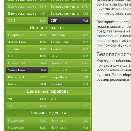
обнаружить более 
Банковская карта
Банковская карта
BYN
BYN
никогда не меняли 
Банковская карта
Банковская карта
воспользуйтесь наш
KZT
KZT
СБП
СБП
RUB
RUB
Постарайтесь всег
момент можете под
Интернет-банкинг
представленные на
Сбербанк
Сбербанк
RUB
RUB
Оповещение
, с по
или электронную по
Альфа-Банк
Альфа-Банк
RUB
RUB
при помощи функц
Т-Банк
Т-Банк
RUB
RUB
Безопасност
ВТБ
ВТБ
RUB
RUB
Каждый из обменны
Приват 24
Приват 24
UAH
UAH
при этом команда 
Использование мон
Sense Bank
Sense Bank
UAH
UAH
пунктах. При выбор
Kaspi Bank
Kaspi Bank
KZT
KZT
размер резервов и 
Revolut
Revolut
EUR
EUR
Денежные переводы
WU
WU
USD
USD
ЗК
ЗК
RUB
RUB
Наличные деньги
Наличные
Наличные
USD
USD
Наличные
Наличные
RUB
RUB