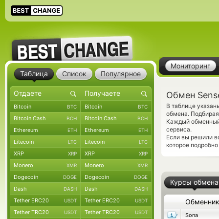
Мониторинг
Таблица
Список
Популярное
Обмен Sens
В таблице указан
Bitcoin
Bitcoin
BTC
BTC
обмена. Подбирая
Bitcoin Cash
Bitcoin Cash
BCH
BCH
Каждый обменный 
сервиса.
Ethereum
Ethereum
ETH
ETH
Если вы решили в
Litecoin
Litecoin
LTC
LTC
которое подробно
XRP
XRP
XRP
XRP
Monero
Monero
XMR
XMR
Dogecoin
Dogecoin
DOGE
DOGE
Курсы обмена
Dash
Dash
DASH
DASH
Tether ERC20
Tether ERC20
USDT
USDT
Обменни
Tether TRC20
Tether TRC20
USDT
USDT
Sona