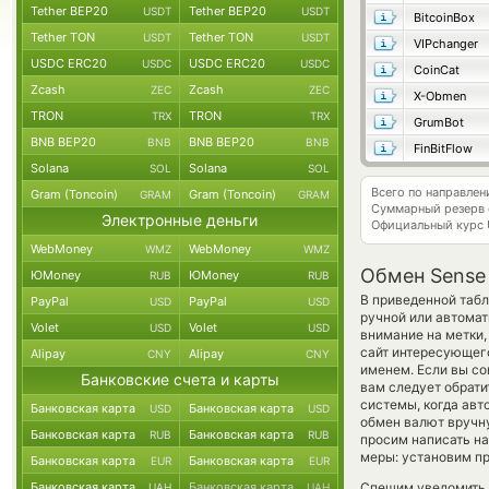
Tether BEP20
Tether BEP20
USDT
USDT
BitcoinBox
Tether TON
Tether TON
USDT
USDT
VIPchanger
USDC ERC20
USDC ERC20
USDC
USDC
CoinCat
Zcash
Zcash
ZEC
ZEC
X-Obmen
TRON
TRON
TRX
TRX
GrumBot
BNB BEP20
BNB BEP20
BNB
BNB
FinBitFlow
Solana
Solana
SOL
SOL
Всего по направле
Gram (Toncoin)
Gram (Toncoin)
GRAM
GRAM
Суммарный резерв
Электронные деньги
Официальный курс
WebMoney
WebMoney
WMZ
WMZ
Обмен Sense
ЮMoney
ЮMoney
RUB
RUB
В приведенной табл
PayPal
PayPal
USD
USD
ручной или автома
Volet
Volet
USD
USD
внимание на метки,
сайт интересующего
Alipay
Alipay
CNY
CNY
именем. Если вы со
Банковские счета и карты
вам следует обрати
системы, когда ав
Банковская карта
Банковская карта
USD
USD
обмен валют вручну
Банковская карта
Банковская карта
RUB
RUB
просим написать н
меры: установим пр
Банковская карта
Банковская карта
EUR
EUR
Банковская карта
Банковская карта
Спешим уведомить,
UAH
UAH