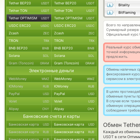
Tether BEP20
Tether BEP20
USDT
USDT
Bitality
Tether TON
Tether TON
USDT
USDT
BitFlaming
Tether OPTIMISM
Tether OPTIMISM
USDT
USDT
Всего по направле
USDC ERC20
USDC ERC20
USDC
USDC
Суммарный резерв
Zcash
Zcash
ZEC
ZEC
Официальный курс
TRON
TRON
TRX
TRX
Реальный курс обме
BNB BEP20
BNB BEP20
BNB
BNB
точной информации
Solana
Solana
SOL
SOL
предложить.
Gram (Toncoin)
Gram (Toncoin)
GRAM
GRAM
Обмены наличных с
Электронные деньги
фиксирования курс
WebMoney
WebMoney
сервисом в электр
WMZ
WMZ
ЮMoney
ЮMoney
RUB
RUB
В целях противоде
PayPal
PayPal
USD
USD
обменные пункты п
В случае если тра
Volet
Volet
USD
USD
обменную операци
Alipay
Alipay
CNY
CNY
соблюдения требов
Банковские счета и карты
Обмен Tethe
Банковская карта
Банковская карта
USD
USD
Каждый из обменных
Банковская карта
Банковская карта
RUB
RUB
USDT в сети Опти
Банковская карта
Банковская карта
EUR
EUR