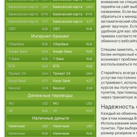
внимание на специ
перейти на сайт вы
Банковская карта
Банковская карта
UAH
UAH
названием. Если вы
Банковская карта
Банковская карта
BYN
BYN
обратиться к менед
автоматический о
Банковская карта
Банковская карта
KZT
KZT
денег вручную. Если
СБП
СБП
RUB
RUB
удобном для вас об
Интернет-банкинг
примем соответств
обменного вебсайта
Сбербанк
Сбербанк
RUB
RUB
Спешим заметить, ч
Альфа-Банк
Альфа-Банк
RUB
RUB
более интересный 
Т-Банк
Т-Банк
RUB
RUB
возникают проблемы
воспользоваться по
ВТБ
ВТБ
RUB
RUB
Старайтесь всегда
Приват 24
Приват 24
UAH
UAH
услугам постоянно
Kaspi Bank
Kaspi Bank
KZT
KZT
устраивают, испол
курсов вы получите
Revolut
Revolut
EUR
EUR
пунктов, при помо
Денежные переводы
через транзитную в
WU
WU
USD
USD
Надежность 
ЗК
ЗК
RUB
RUB
Каждый из обменны
Наличные деньги
при этом команда 
Использование мон
Наличные
Наличные
USD
USD
пунктах. При выбор
размер резервов и 
Наличные
Наличные
RUB
RUB