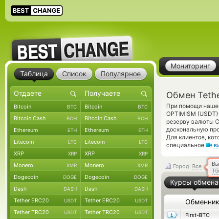
Мониторинг
Таблица
Список
Популярное
Обмен Teth
При помощи нашег
Bitcoin
Bitcoin
BTC
BTC
OPTIMISM (USDT
Bitcoin Cash
Bitcoin Cash
BCH
BCH
резерву валюты C
доскональную про
Ethereum
Ethereum
ETH
ETH
Для клиентов, ко
Litecoin
Litecoin
LTC
LTC
специальное
в
XRP
XRP
XRP
XRP
Вы
Monero
Monero
XMR
XMR
Город:
Все
Тб
Dogecoin
Dogecoin
DOGE
DOGE
Курсы обмена
Dash
Dash
DASH
DASH
Tether ERC20
Tether ERC20
USDT
USDT
Обменни
Tether TRC20
Tether TRC20
USDT
USDT
First-BTC