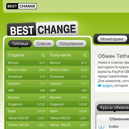
Мониторинг
Таблица
Список
Популярное
Обмен Tethe
Ниже в списке пр
Bitcoin
Bitcoin
BTC
BTC
выгодности курса
Bitcoin Cash
Bitcoin Cash
BCH
BCH
валюты PayPal GB
представителями
Ethereum
Ethereum
ETH
ETH
Для клиентов, ко
Litecoin
Litecoin
LTC
LTC
видео
, которое
XRP
XRP
XRP
XRP
Monero
Monero
XMR
XMR
Dogecoin
Dogecoin
DOGE
DOGE
Курсы обмена
Dash
Dash
DASH
DASH
Tether ERC20
Tether ERC20
USDT
USDT
Обменни
Tether TRC20
Tether TRC20
USDT
USDT
ExWm