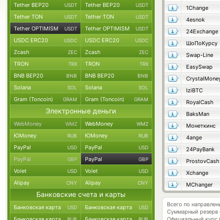
Tether BEP20
Tether BEP20
USDT
USDT
1Change
Tether TON
Tether TON
USDT
USDT
4esnok
Tether OPTIMISM
Tether OPTIMISM
USDT
USDT
24Exchange
USDC ERC20
USDC ERC20
USDC
USDC
ШоПоКурсу
Zcash
Zcash
ZEC
ZEC
Swap-Line
TRON
TRON
TRX
TRX
EasySwap
BNB BEP20
BNB BEP20
BNB
BNB
CrystalMone
Solana
Solana
SOL
SOL
IziBTC
Gram (Toncoin)
Gram (Toncoin)
GRAM
GRAM
RoyalCash
Электронные деньги
BaksMan
WebMoney
WebMoney
WMZ
WMZ
Монеткинс
ЮMoney
ЮMoney
RUB
RUB
4ange
PayPal
PayPal
USD
USD
24PayBank
PayPal
PayPal
GBP
GBP
ProstovCash
Volet
Volet
USD
USD
Xchange
Alipay
Alipay
CNY
CNY
MChanger
Банковские счета и карты
Всего по направле
Банковская карта
Банковская карта
USD
USD
Суммарный резерв
Банковская карта
Банковская карта
Официальный курс
RUB
RUB