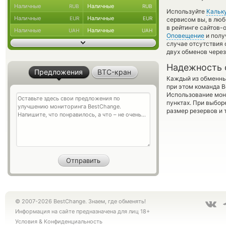
Наличные
Наличные
RUB
RUB
Используйте
Кальк
Наличные
Наличные
EUR
EUR
сервисом вы, в люб
в рейтинге сайтов-
Наличные
Наличные
UAH
UAH
Оповещение
и полу
случае отсутствия
двух обменов через
Надежность 
Предложения
BTC-кран
Каждый из обменны
при этом команда 
Использование мон
пунктах. При выбор
размер резервов и 
© 2007-2026 BestChange. Знаем, где обменять!
Информация на сайте предназначена для лиц 18+
Условия
&
Конфиденциальность