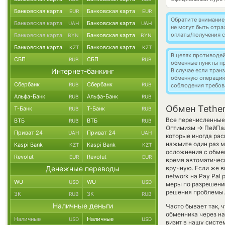
Банковская карта
Банковская карта
EUR
EUR
Обратите внимание
Банковская карта
Банковская карта
UAH
UAH
не могут быть отр
оплаты/получения с
Банковская карта
Банковская карта
BYN
BYN
Банковская карта
Банковская карта
KZT
KZT
В целях противоде
СБП
СБП
RUB
RUB
обменные пункты п
Интернет-банкинг
В случае если тра
обменную операци
Сбербанк
Сбербанк
RUB
RUB
соблюдения требов
Альфа-Банк
Альфа-Банк
RUB
RUB
Обмен Tethe
Т-Банк
Т-Банк
RUB
RUB
Все перечисленные 
ВТБ
ВТБ
RUB
RUB
→
Оптимизм
ПейПал
Приват 24
Приват 24
UAH
UAH
которые иногда рас
нажмите один раз м
Kaspi Bank
Kaspi Bank
KZT
KZT
осложнения с обмен
Revolut
Revolut
EUR
EUR
время автоматиче
Денежные переводы
вручную. Если же в
network на Pay Pal
WU
WU
USD
USD
меры по разрешению
решения проблемы.
ЗК
ЗК
RUB
RUB
Наличные деньги
Часто бывает так,
обменника через на
Наличные
Наличные
USD
USD
визит в нашу систе