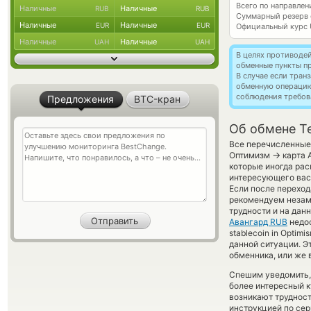
Всего по направле
Наличные
Наличные
RUB
RUB
Суммарный резерв
Наличные
Наличные
EUR
EUR
Официальный курс
Наличные
Наличные
UAH
UAH
В целях противоде
обменные пункты п
В случае если тра
обменную операци
соблюдения требов
Предложения
BTC-кран
Об обмене T
Все перечисленные 
→
Оптимизм
карта 
которые иногда рас
интересующего вас 
Если после переход
рекомендуем незаме
трудности и на дан
Авангард RUB
недос
stablecoin in Optim
данной ситуации. 
обменника, или же 
Спешим уведомить,
более интересный 
возникают трудност
инструкцией по сер