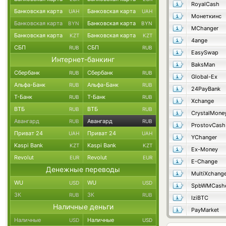
RoyalCash
Банковская карта
Банковская карта
UAH
UAH
Монеткинс
Банковская карта
Банковская карта
BYN
BYN
MChanger
Банковская карта
Банковская карта
KZT
KZT
4ange
СБП
СБП
RUB
RUB
EasySwap
Интернет-банкинг
BaksMan
Сбербанк
Сбербанк
RUB
RUB
Global-Ex
Альфа-Банк
Альфа-Банк
RUB
RUB
24PayBank
Т-Банк
Т-Банк
RUB
RUB
Xchange
ВТБ
ВТБ
RUB
RUB
CrystalMone
Авангард
Авангард
RUB
RUB
ProstovCash
Приват 24
Приват 24
UAH
UAH
YChanger
Kaspi Bank
Kaspi Bank
KZT
KZT
Ex-Money
Revolut
Revolut
EUR
EUR
E-Change
Денежные переводы
MultiXchang
WU
WU
USD
USD
SpbWMCash
ЗК
ЗК
RUB
RUB
IziBTC
Наличные деньги
PayMarket
Наличные
Наличные
USD
USD