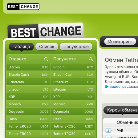
Мониторинг
Таблица
Список
Популярное
Обмен Teth
Здесь отмечены в
Bitcoin
Bitcoin
BTC
BTC
курсам обмена. О
Bitcoin Cash
Bitcoin Cash
BCH
BCH
Avangard RUR. Вс
Для клиентов, ко
Ethereum
Ethereum
ETH
ETH
видео
, расска
Litecoin
Litecoin
LTC
LTC
XRP
XRP
XRP
XRP
Monero
Monero
XMR
XMR
Курсы обмена
Dogecoin
Dogecoin
DOGE
DOGE
Dash
Dash
DASH
DASH
Обменни
Tether ERC20
Tether ERC20
USDT
USDT
PVB
Tether TRC20
Tether TRC20
USDT
USDT