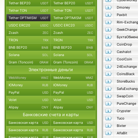
CyberMoney
Tether BEP20
Tether BEP20
USDT
USDT
Dmoney
Tether TON
Tether TON
USDT
USDT
Paxbit
Tether OPTIMISM
Tether OPTIMISM
USDT
USDT
Rim-Exchan
USDC ERC20
USDC ERC20
USDC
USDC
GeekChange
Zcash
Zcash
ZEC
ZEC
БухтаОбмен
TRON
TRON
TRX
TRX
CoinDrop
BNB BEP20
BNB BEP20
BNB
BNB
Cashalot
Solana
Solana
SOL
SOL
CoolCoin
Gram (Toncoin)
Gram (Toncoin)
GRAM
GRAM
24Exchange
Электронные деньги
CoinsBlack
WebMoney
WebMoney
WMZ
WMZ
StoreBucks
ЮMoney
ЮMoney
RUB
RUB
SafuExchang
PayPal
PayPal
USD
USD
SwapCoin
Volet
Volet
USD
USD
PureChange
Alipay
Alipay
CNY
CNY
Crypster
Банковские счета и карты
Tuco
Банковская карта
Банковская карта
USD
USD
Bixter
Банковская карта
Банковская карта
RUB
RUB
AlfaBit
Банковская карта
Банковская карта
EUR
EUR