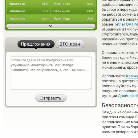
Наличные
Наличные
RUB
RUB
особое внимание на
быстрого перехода 
Наличные
Наличные
EUR
EUR
на вебсайт обмена 
Наличные
Наличные
UAH
UAH
обратиться к онлай
обмен
Tether OPTI
избранный вами пунк
cryptocurrency, бу
разрешению проблем
Предложения
BTC-кран
решения проблемы.
Спешим заметить, 
более выгодный к
не меняли электро
мониторинга, прост
Используйте
Кальк
постоянно доступн
воспользуйтесь фу
получите оповещени
функции
Двойной о
Безопасност
Каждый из обменны
при этом команда 
Использование мон
пунктах. При выбор
размер резервов и 