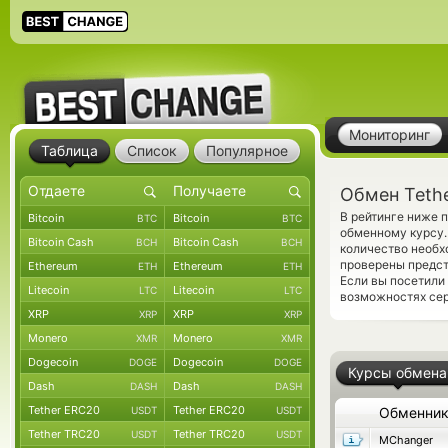
Мониторинг
Таблица
Список
Популярное
Обмен Tethe
В рейтинге ниже 
Bitcoin
Bitcoin
BTC
BTC
обменному курсу.
Bitcoin Cash
Bitcoin Cash
BCH
BCH
количество необх
проверены предс
Ethereum
Ethereum
ETH
ETH
Если вы посетили
Litecoin
Litecoin
LTC
LTC
возможностях сер
XRP
XRP
XRP
XRP
Monero
Monero
XMR
XMR
Dogecoin
Dogecoin
DOGE
DOGE
Курсы обмена
Dash
Dash
DASH
DASH
Tether ERC20
Tether ERC20
USDT
USDT
Обменни
Tether TRC20
Tether TRC20
USDT
USDT
MChanger