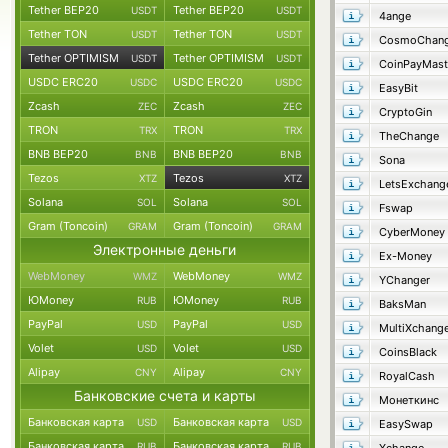
Tether BEP20
Tether BEP20
USDT
USDT
4ange
Tether TON
Tether TON
USDT
USDT
CosmoChang
Tether OPTIMISM
Tether OPTIMISM
USDT
USDT
CoinPayMast
USDC ERC20
USDC ERC20
USDC
USDC
EasyBit
Zcash
Zcash
ZEC
ZEC
CryptoGin
TRON
TRON
TRX
TRX
TheChange
BNB BEP20
BNB BEP20
BNB
BNB
Sona
Tezos
Tezos
XTZ
XTZ
LetsExchang
Solana
Solana
SOL
SOL
Fswap
Gram (Toncoin)
Gram (Toncoin)
GRAM
GRAM
CyberMoney
Электронные деньги
Ex-Money
WebMoney
WebMoney
WMZ
WMZ
YChanger
ЮMoney
ЮMoney
RUB
RUB
BaksMan
PayPal
PayPal
USD
USD
MultiXchang
Volet
Volet
USD
USD
CoinsBlack
Alipay
Alipay
CNY
CNY
RoyalCash
Банковские счета и карты
Монеткинс
Банковская карта
Банковская карта
USD
USD
EasySwap
Банковская карта
Банковская карта
RUB
RUB