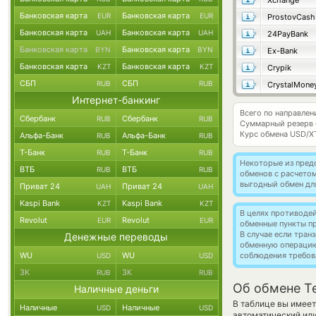
Xchange
Банковская карта
Банковская карта
EUR
EUR
ProstovCash
Банковская карта
Банковская карта
UAH
UAH
24PayBank
Банковская карта
Банковская карта
BYN
BYN
Ex-Bank
Банковская карта
Банковская карта
KZT
KZT
Crypik
СБП
СБП
RUB
RUB
CrystalMone
Интернет-банкинг
Всего по направле
Сбербанк
Сбербанк
RUB
RUB
Суммарный резерв
Курс обмена
USD/X
Альфа-Банк
Альфа-Банк
RUB
RUB
Т-Банк
Т-Банк
RUB
RUB
Некоторые из пред
ВТБ
ВТБ
RUB
RUB
обменов с расчето
выгодный обмен дл
Приват 24
Приват 24
UAH
UAH
Kaspi Bank
Kaspi Bank
KZT
KZT
В целях противоде
Revolut
Revolut
EUR
EUR
обменные пункты п
В случае если тра
Денежные переводы
обменную операци
WU
WU
соблюдения требов
USD
USD
ЗК
ЗК
RUB
RUB
Об обмене T
Наличные деньги
В таблице вы имеет
Наличные
Наличные
USD
USD
автоматический ил