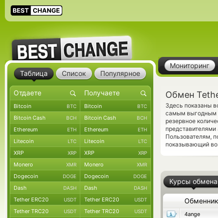
Мониторинг
Таблица
Список
Популярное
Обмен Tethe
Здесь показаны вс
Bitcoin
Bitcoin
BTC
BTC
самым выгодным к
Bitcoin Cash
Bitcoin Cash
BCH
BCH
резервное количе
представителями 
Ethereum
Ethereum
ETH
ETH
Пользователям, п
Litecoin
Litecoin
LTC
LTC
показывающий во
XRP
XRP
XRP
XRP
Monero
Monero
XMR
XMR
Dogecoin
Dogecoin
DOGE
DOGE
Курсы обмена
Dash
Dash
DASH
DASH
Tether ERC20
Tether ERC20
USDT
USDT
Обменни
Tether TRC20
Tether TRC20
USDT
USDT
4ange