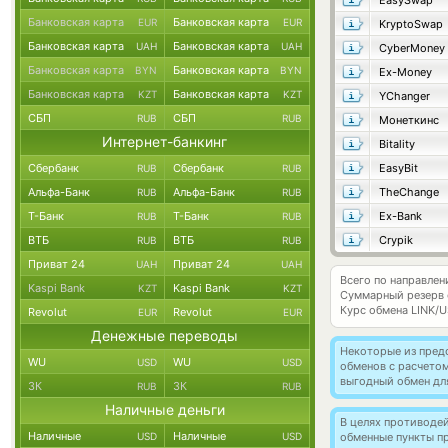
EasySwap
Банковская карта
Банковская карта
EUR
EUR
KryptoSwap
Банковская карта
Банковская карта
UAH
UAH
CyberMoney
Банковская карта
Банковская карта
BYN
BYN
Ex-Money
Банковская карта
Банковская карта
KZT
KZT
YChanger
СБП
СБП
RUB
RUB
Монеткинс
Интернет-банкинг
Bitality
Сбербанк
Сбербанк
EasyBit
RUB
RUB
Альфа-Банк
Альфа-Банк
TheChange
RUB
RUB
Т-Банк
Т-Банк
Ex-Bank
RUB
RUB
ВТБ
ВТБ
Crypik
RUB
RUB
Приват 24
Приват 24
UAH
UAH
Всего по направле
Kaspi Bank
Kaspi Bank
KZT
KZT
Суммарный резерв
Курс обмена
LINK/
Revolut
Revolut
EUR
EUR
Денежные переводы
Некоторые из пред
WU
WU
USD
USD
обменов с расчето
выгодный обмен дл
ЗК
ЗК
RUB
RUB
Наличные деньги
В целях противоде
Наличные
Наличные
USD
USD
обменные пункты п