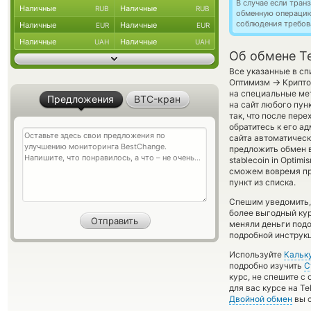
В случае если тра
Наличные
Наличные
RUB
RUB
обменную операци
соблюдения требов
Наличные
Наличные
EUR
EUR
Наличные
Наличные
UAH
UAH
Об обмене Te
Все указанные в сп
→
Оптимизм
Крипто
на специальные мет
Предложения
BTC-кран
на сайт любого пун
так, что после пер
обратитесь к его а
сайта автоматичес
предложить обмен в
stablecoin in Optim
сможем вовремя пр
пункт из списка.
Спешим уведомить,
более выгодный к
меняли деньги подо
подробной инструкц
Используйте
Кальк
подробно изучить
С
курс, не спешите с
для вас курсе на T
Двойной обмен
вы с