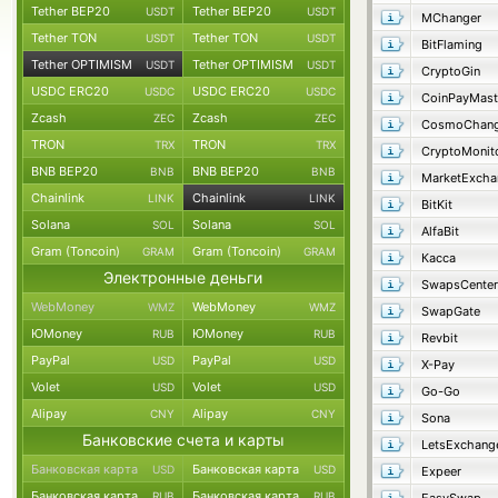
Tether BEP20
Tether BEP20
USDT
USDT
MChanger
Tether TON
Tether TON
USDT
USDT
BitFlaming
Tether OPTIMISM
Tether OPTIMISM
USDT
USDT
CryptoGin
USDC ERC20
USDC ERC20
USDC
USDC
CoinPayMast
Zcash
Zcash
ZEC
ZEC
CosmoChang
TRON
TRON
TRX
TRX
CryptoMonit
BNB BEP20
BNB BEP20
BNB
BNB
MarketExcha
Chainlink
Chainlink
LINK
LINK
BitKit
Solana
Solana
SOL
SOL
AlfaBit
Gram (Toncoin)
Gram (Toncoin)
GRAM
GRAM
Касса
Электронные деньги
SwapsCenter
WebMoney
WebMoney
WMZ
WMZ
SwapGate
ЮMoney
ЮMoney
RUB
RUB
Revbit
PayPal
PayPal
USD
USD
X-Pay
Volet
Volet
USD
USD
Go-Go
Alipay
Alipay
CNY
CNY
Sona
Банковские счета и карты
LetsExchang
Банковская карта
Банковская карта
USD
USD
Expeer
Банковская карта
Банковская карта
RUB
RUB