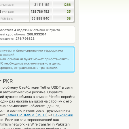
8
21 113 161
1266
PKR Банк
26
138 786 152
35
PKR Банк
1
55 899 940
58
PKR Банк
работает
4
надежных обменных пункта.
ный курс обмена:
268.933204
оставляет
276.796523
м путем, и финансированию терроризма
анзакций.
нная, обменный пункт может приостановить
YC необходима исключительно в целях
редств, отправленных в транзакции.
r PKR
по обмену Стейблкоин Tether USDT в сети
ли автоматическом режиме. Обратите
й пунктов обмена в списке. Чтобы перейти
один раз нажать мышкой на строчку с его
дена возможность обменять деньги,
, что возникли некоторые трудности и на
лют
Tether OPTIMISM (USDT)
на
Банковский
ю. Если же заинтересовавший вас
mism network на Wire transfer in Pakistani
твующие меры: обсуждение проблемы с