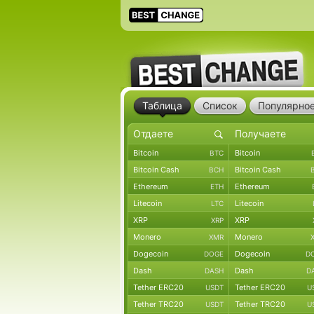
Таблица
Список
Популярно
Bitcoin
Bitcoin
BTC
Bitcoin Cash
Bitcoin Cash
BCH
Ethereum
Ethereum
ETH
Litecoin
Litecoin
LTC
XRP
XRP
XRP
Monero
Monero
XMR
Dogecoin
Dogecoin
DOGE
D
Dash
Dash
DASH
D
Tether ERC20
Tether ERC20
USDT
U
Tether TRC20
Tether TRC20
USDT
U