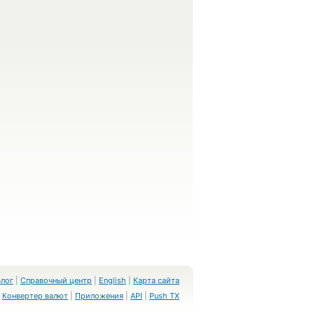
Блог
|
Справочный центр
|
English
|
Карта сайта
Конвертер валют
|
Приложения
|
API
|
Push TX