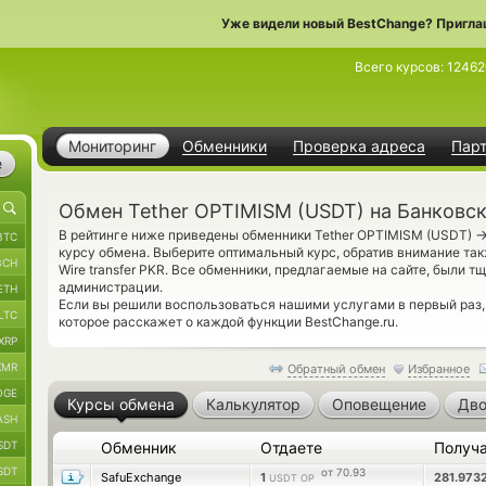
Уже видели новый BestChange? Пригла
Всего курсов:
1246
Мониторинг
Обменники
Проверка адреса
Пар
е
Обмен Tether OPTIMISM (USDT) на Банковск
В рейтинге ниже приведены обменники Tether OPTIMISM (USDT)
BTC
курсу обмена. Выберите оптимальный курс, обратив внимание та
BCH
Wire transfer PKR. Все обменники, предлагаемые на сайте, были 
администрации.
ETH
Если вы решили воспользоваться нашими услугами в первый раз
LTC
которое расскажет о каждой функции BestChange.ru.
XRP
XMR
Обратный обмен
Избранное
OGE
Курсы обмена
Калькулятор
Оповещение
Дво
ASH
SDT
Обменник
Отдаете
Получ
SDT
от 70.93
SafuExchange
1
281.973
USDT OP