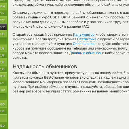
владельцем обменника, либо отключение обменного сайта из списк
UAH
Спешим уведомить, что переходя на сайты-обменники именно с на
BYN
→
более выгодный курс USDT-OP
Банк-PKR, нежели при простом по
KZT
разу не меняли деньги данным способом и у вас возникли труднос
инструкцией, расположенной в разделе FAQ.
PKR
RUB
Старайтесь каждый раз применять
Калькулятор
, чтобы сверить то
мониторинге всегда доступна точная
Статистика
о курсах и резерв
устраивают, используйте функцию
Оповещение
– задайте собствен
курсов вы получите сообщение на Telegram или электронную почту.
RUB
всегда можете воспользоваться
Двойным обменом
и найти вариан
RUB
валюты.
RUB
Надежность обменников
RUB
Каждый из обменных пунктов, присутствующих на нашем сайте, бы
UAH
при этом команда BestChange непрерывно следит за надлежащим и
Использование мониторинга позволяет повысить безопасность пр
KZT
пунктах. При выборе обменного пункта, пожалуйста, обращайте вн
EUR
размер резервов и текущий статус обменника на нашем мониторинг
USD
RUB
USD