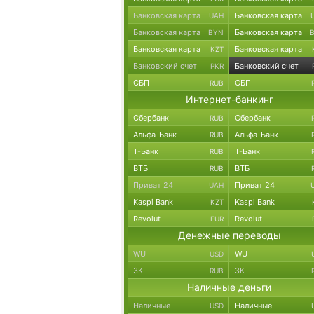
Банковская карта
Банковская карта
UAH
Банковская карта
Банковская карта
BYN
Банковская карта
Банковская карта
KZT
Банковский счет
Банковский счет
PKR
СБП
СБП
RUB
Интернет-банкинг
Сбербанк
Сбербанк
RUB
Альфа-Банк
Альфа-Банк
RUB
Т-Банк
Т-Банк
RUB
ВТБ
ВТБ
RUB
Приват 24
Приват 24
UAH
Kaspi Bank
Kaspi Bank
KZT
Revolut
Revolut
EUR
Денежные переводы
WU
WU
USD
ЗК
ЗК
RUB
Наличные деньги
Наличные
Наличные
USD