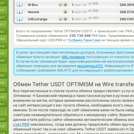
SDT
от 200
W-Box
1
269.381
USDT OP
SDT
от 200
4esnok
1
268.57
USDT OP
SDT
от 223
24Exchange
1
266.176
USDT OP
SDC
Всего по направлению Tether OPTIMISM (USDT)
Банковский счет PKR 
→
ZEC
Суммарный резерв обменников:
230 730 646
PKR Банк.
Средневзвешен
TRX
Официальный курс
USD/PKR
от
Госбанка Пакистана
на текущее время с
BNB
В целях противодействия легализации доходов, полученных преступны
SOL
обменные пункты проводят
AML-проверки
поступающих от клиентов тр
RAM
В случае если транзакция будет идентифицирована как высокорискова
обменную операцию для проведения
процедуры KYC
. Информация по K
соблюдения требований AML/KYC для последующего разблокирования с
MZ
RUB
Обмен Tether USDT OPTIMISM на Wire transfe
USD
Все перечисленные в списке пункты обмена предоставляют услуги 
→
Оптимизм
Банковский перевод в пакистанской рупии в ручном и
USD
внимание на метки, которые временами расположены около названи
CNY
на сайт интересующего вас пункта обмена, необходимо всего лишь 
именем. Если после перехода на сайт обменника вами не была най
советуем незамедлительно обратиться к менеджеру сайта. Вероятно
USD
данном этапе работы сайта-обменника автоматические обмены ва
счет PKR
невозможны, тогда вам должны предложить обмен вручну
RUB
обменный пункт так и не смог обменять Tether USDT stablecoin in Opti
EUR
rupee, пожалуйста, оповестите нас. Мы вовремя примем соответс