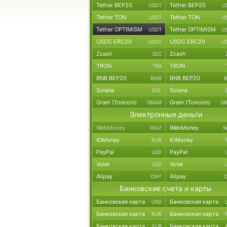
Tether BEP20
Tether BEP20
USDT
U
Tether TON
Tether TON
USDT
U
Tether OPTIMISM
Tether OPTIMISM
USDT
U
USDC ERC20
USDC ERC20
USDC
U
Zcash
Zcash
ZEC
TRON
TRON
TRX
BNB BEP20
BNB BEP20
BNB
Solana
Solana
SOL
Gram (Toncoin)
Gram (Toncoin)
GRAM
G
Электронные деньги
WebMoney
WebMoney
WMZ
W
ЮMoney
ЮMoney
RUB
PayPal
PayPal
USD
Volet
Volet
USD
Alipay
Alipay
CNY
Банковские счета и карты
Банковская карта
Банковская карта
USD
Банковская карта
Банковская карта
RUB
Банковская карта
Банковская карта
EUR