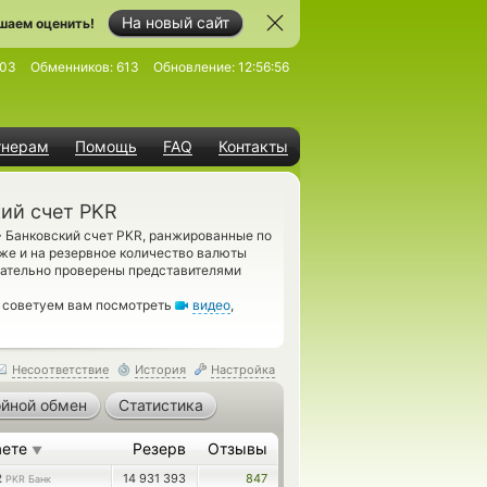
На новый сайт
шаем оценить!
203
Обменников:
613
Обновление:
12:56:56
тнерам
Помощь
FAQ
Контакты
ий счет PKR
→
Банковский счет PKR, ранжированные по
кже и на резервное количество валюты
тщательно проверены представителями
, советуем вам посмотреть
видео
,
Несоответствие
История
Настройка
йной обмен
Статистика
аете
Резерв
Отзывы
▼
2
14 931 393
847
PKR Банк