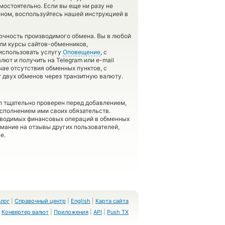
остоятельно. Если вы еще ни разу не
еном, воспользуйтесь нашей инструкцией в
точность производимого обмена. Вы в любой
сли курсы сайтов-обменников,
использовать услугу
Оповещение
, с
т и получить на Telegram или e-mail
чае отсутствия обменных пунктов, с
 двух обменов через транзитную валюту.
л тщательно проверен перед добавлением,
сполнением ими своих обязательств.
оводимых финансовых операций в обменных
имание на отзывы других пользователей,
е.
Блог
|
Справочный центр
|
English
|
Карта сайта
Конвертер валют
|
Приложения
|
API
|
Push TX