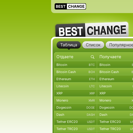
Таблица
Список
Популярно
Bitcoin
Bitcoin
BTC
Bitcoin Cash
Bitcoin Cash
BCH
Ethereum
Ethereum
ETH
Litecoin
Litecoin
LTC
XRP
XRP
XRP
Monero
Monero
XMR
Dogecoin
Dogecoin
DOGE
D
Dash
Dash
DASH
D
Tether ERC20
Tether ERC20
USDT
U
Tether TRC20
Tether TRC20
USDT
U