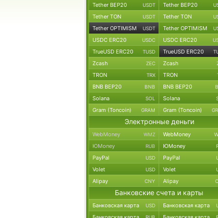
Tether BEP20
Tether BEP20
USDT
U
Tether TON
Tether TON
USDT
U
Tether OPTIMISM
Tether OPTIMISM
USDT
U
USDC ERC20
USDC ERC20
USDC
U
TrueUSD ERC20
TrueUSD ERC20
TUSD
T
Zcash
Zcash
ZEC
TRON
TRON
TRX
BNB BEP20
BNB BEP20
BNB
Solana
Solana
SOL
Gram (Toncoin)
Gram (Toncoin)
GRAM
G
Электронные деньги
WebMoney
WebMoney
WMZ
W
ЮMoney
ЮMoney
RUB
PayPal
PayPal
USD
Volet
Volet
USD
Alipay
Alipay
CNY
Банковские счета и карты
Банковская карта
Банковская карта
USD
Банковская карта
Банковская карта
RUB