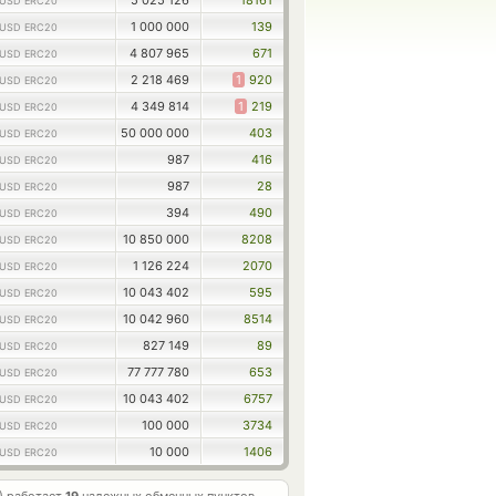
5 025 126
18161
USD ERC20
1 000 000
139
USD ERC20
4 807 965
671
USD ERC20
2 218 469
1
920
USD ERC20
4 349 814
1
219
USD ERC20
50 000 000
403
USD ERC20
987
416
USD ERC20
987
28
USD ERC20
394
490
USD ERC20
10 850 000
8208
USD ERC20
1 126 224
2070
USD ERC20
10 043 402
595
USD ERC20
10 042 960
8514
USD ERC20
827 149
89
USD ERC20
77 777 780
653
USD ERC20
10 043 402
6757
USD ERC20
100 000
3734
USD ERC20
10 000
1406
USD ERC20