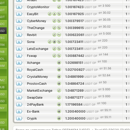
AlfaBit
1.00167423
1
USDT OP
T
SDT
от 3 500
CryptoMonitor
1.00167423
1
USDT OP
T
SDT
от 30.02
EasyBit
1.00167925
1
USDT OP
T
SDT
от 30.05
CyberMoney
1.00379517
1
USDT OP
T
SDC
от 30.02
TheChange
1.00399615
1
USDT OP
T
USD
от 5 000
Revbit
1.00622061
1
USDT OP
T
ZEC
от 220
Sona
1.00723411
1
USDT OP
T
TRX
от 220
LetsExchange
1.00723411
1
USDT OP
T
BNB
от 144
Fswap
1.00887442
1
USDT OP
T
SOL
от 100
Xchange
1.02698151
1
USDT OP
T
RAM
от 51.56
RoyalCash
1.02700827
1
USDT OP
T
от 52.64
CrystalMoney
1.04861999
1
USDT OP
T
MZ
от 50
ProstovCash
1.04864724
1
USDT OP
T
RUB
от 5 000
MarketExchange
1.04871269
1
USDT OP
T
USD
от 5 000
SwapGate
1.04871277
1
USDT OP
T
USD
от 100
24PayBank
1.17196584
1
USDT OP
T
CNY
от 55.11
Ex-Bank
1.20040000
1
USDT OP
T
от 55.11
Crypik
1.20040000
1
USDT OP
T
USD
RUB