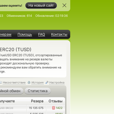
На новый сайт
шаем оценить!
23
Обменников:
614
Обновление:
02:19:36
тнерам
Помощь
FAQ
Контакты
 ERC20 (TUSD)
 TrueUSD ERC20 (TUSD), отсортированные
ращать внимание на резерв валюты
роходят доскональную проверку.
 рекомендуем вам обратить внимание на
nge.
Несоответствие
История
Настройка
йной обмен
Статистика
олучаете
Резерв
Отзывы
15 135 075
1
1422
USD ERC20