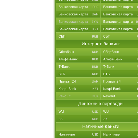
Банковская карта
Банковская карта
EUR
Банковская карта
Банковская карта
UAH
Банковская карта
Банковская карта
BYN
Банковская карта
Банковская карта
KZT
СБП
СБП
RUB
Интернет-банкинг
Сбербанк
Сбербанк
RUB
Альфа-Банк
Альфа-Банк
RUB
Т-Банк
Т-Банк
RUB
ВТБ
ВТБ
RUB
Приват 24
Приват 24
UAH
Kaspi Bank
Kaspi Bank
KZT
Revolut
Revolut
EUR
Денежные переводы
WU
WU
USD
ЗК
ЗК
RUB
Наличные деньги
Наличные
Наличные
USD