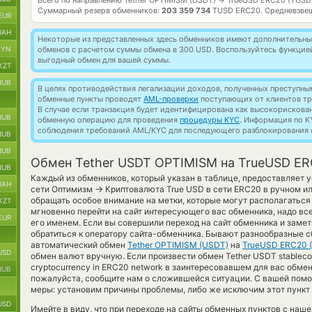
Всего по направлению Tether OPTIMISM (USDT)
TrueUSD ERC20 (TUSD
→
Суммарный резерв обменников:
203 359 734
TUSD ERC20.
Средневзве
EUR
UAH
Некоторые из представленных здесь обменников имеют дополнительные
BYN
обменов с расчетом суммы обмена в 300 USD. Воспользуйтесь функци
выгодный обмен для вашей суммы.
KZT
RUB
В целях противодействия легализации доходов, полученных преступны
обменные пункты проводят
AML-проверки
поступающих от клиентов тр
В случае если транзакция будет идентифицирована как высокорискова
RUB
обменную операцию для проведения
процедуры KYC
. Информация по K
соблюдения требований AML/KYC для последующего разблокирования с
RUB
RUB
Обмен Tether USDT OPTIMISM на TrueUSD E
RUB
Каждый из обменников, который указан в таблице, предоставляет 
UAH
→
сети Оптимизм
Криптовалюта True USD в сети ERC20 в ручном и
обращать особое внимание на метки, которые могут располагаться
KZT
мгновенно перейти на сайт интересующего вас обменника, надо вс
EUR
его именем. Если вы совершили переход на сайт обменника и заме
обратиться к оператору сайта-обменника. Бывают разнообразные сб
автоматический обмен
Tether OPTIMISM (USDT)
на
TrueUSD ERC20 
USD
обмен валют вручную. Если произвести обмен Tether USDT stablecoi
cryptocurrency in ERC20 network в заинтересовавшем для вас обмен
RUB
пожалуйста, сообщите нам о сложившейся ситуации. С вашей по
меры: установим причины проблемы, либо же исключим этот пункт 
USD
Имейте в виду, что при переходе на сайты обменных пунктов с на