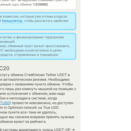
) работает
19
надежных обменных пунктов.
шенный курс обмена:
1.035662
 комиссии, которые уже учтены в курсах
ей
Калькулятор
, чтобы рассчитать наиболее
м путем, и финансированию терроризма
анзакций.
нная, обменный пункт может приостановить
YC необходима исключительно в целях
редств, отправленных в транзакции.
RC20
услугу обмена Стейблкоин Tether USDT в
ли автоматическом режиме. Необходимо
 рядом с названием пункта обмена. Чтобы
его лишь раз кликнуть мышкой на позицию с
тили осложнения с обменом, вам надо
ои и неполадки в системе, когда
(TUSD)
провести невозможно, но доступен
n in Optimism network на True USD
ном пункте все-таки не удалось,
мощью мы сможем вовремя принять нужные
обмена валют из рейтинга.
→
шей системы мониторинга, курсы USDT-OP