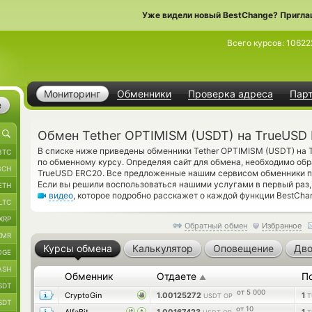
Уже видели новый BestChange? Пригла
Всего курсов:
10622
Мониторинг
Обменники
Проверка адреса
Пар
е
Обмен Tether OPTIMISM (USDT) на TrueUSD
В списке ниже приведены обменники Tether OPTIMISM (USDT) на
BTC
по обменному курсу. Определяя сайт для обмена, необходимо об
BCH
TrueUSD ERC20. Все предложенные нашим сервисом обменники п
Если вы решили воспользоваться нашими услугами в первый раз,
ETH
видео
, которое подробно расскажет о каждой функции BestCha
LTC
XRP
Обратный обмен
Избранное
XMR
Курсы обмена
Калькулятор
Оповещение
Дво
OGE
ASH
Обменник
Отдаете
П
▲
SDT
от 5 000
CryptoGin
1.00125272
1
USDT OP
T
SDT
от 10