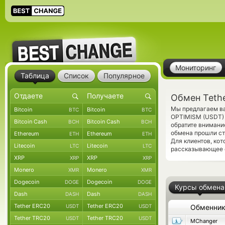
Мониторинг
Таблица
Список
Популярное
Обмен Tethe
Мы предлагаем ва
Bitcoin
Bitcoin
BTC
BTC
OPTIMISM (USDT
Bitcoin Cash
Bitcoin Cash
BCH
BCH
обратите внимани
обмена прошли ст
Ethereum
Ethereum
ETH
ETH
Для клиентов, ко
Litecoin
Litecoin
LTC
LTC
рассказывающее о
XRP
XRP
XRP
XRP
Monero
Monero
XMR
XMR
Dogecoin
Dogecoin
DOGE
DOGE
Курсы обмена
Dash
Dash
DASH
DASH
Tether ERC20
Tether ERC20
USDT
USDT
Обменни
Tether TRC20
Tether TRC20
USDT
USDT
MChanger