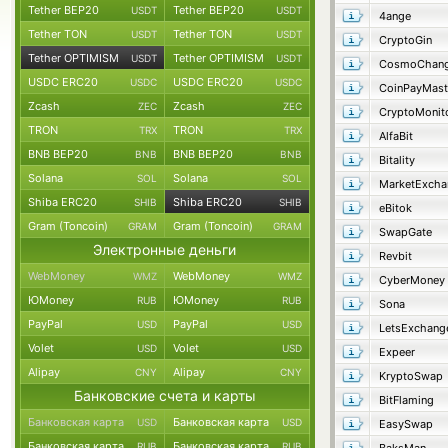
Tether BEP20
Tether BEP20
USDT
USDT
4ange
Tether TON
Tether TON
USDT
USDT
CryptoGin
Tether OPTIMISM
Tether OPTIMISM
USDT
USDT
CosmoChang
USDC ERC20
USDC ERC20
USDC
USDC
CoinPayMast
Zcash
Zcash
ZEC
ZEC
CryptoMonit
TRON
TRON
TRX
TRX
AlfaBit
BNB BEP20
BNB BEP20
BNB
BNB
Bitality
Solana
Solana
SOL
SOL
MarketExcha
Shiba ERC20
Shiba ERC20
SHIB
SHIB
eBitok
Gram (Toncoin)
Gram (Toncoin)
GRAM
GRAM
SwapGate
Электронные деньги
Revbit
WebMoney
WebMoney
WMZ
WMZ
CyberMoney
ЮMoney
ЮMoney
RUB
RUB
Sona
PayPal
PayPal
USD
USD
LetsExchang
Volet
Volet
USD
USD
Expeer
Alipay
Alipay
CNY
CNY
KryptoSwap
Банковские счета и карты
BitFlaming
Банковская карта
Банковская карта
USD
USD
EasySwap
Банковская карта
Банковская карта
RUB
RUB