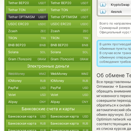
Tether BEP20
Tether BEP20
USDT
USDT
KryptoSwap
Tether TON
Tether TON
USDT
USDT
4esnok
Tether OPTIMISM
Tether OPTIMISM
USDT
USDT
Всего по направле
USDC ERC20
USDC ERC20
USDC
USDC
Суммарный резерв
Zcash
Zcash
ZEC
ZEC
Официальный курс
TRON
TRON
TRX
TRX
В целях противоде
BNB BEP20
BNB BEP20
BNB
BNB
обменные пункты п
Solana
Solana
SOL
SOL
В случае если тра
обменную операци
Gram (Toncoin)
Gram (Toncoin)
GRAM
GRAM
соблюдения требов
Электронные деньги
WebMoney
WebMoney
WMZ
WMZ
Об обмене Te
ЮMoney
ЮMoney
RUB
RUB
Все представленные
→
Оптимизм
Банков
PayPal
PayPal
USD
USD
обращать внимание 
Volet
Volet
USD
USD
мгновенного перехо
совершили переход 
Alipay
Alipay
CNY
CNY
обратиться к онлай
Банковские счета и карты
автоматический о
обмен вручную. Есл
Банковская карта
Банковская карта
USD
USD
Optimism network на
Банковская карта
Банковская карта
RUB
RUB
соответствующие м
из списка курсов д
Банковская карта
Банковская карта
EUR
EUR