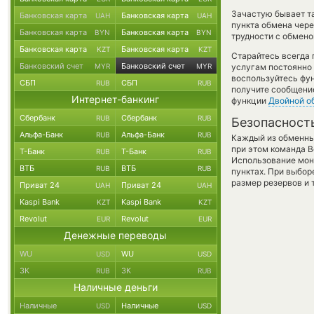
Зачастую бывает т
Банковская карта
Банковская карта
UAH
UAH
пункта обмена чере
Банковская карта
Банковская карта
BYN
BYN
трудности с обмено
Банковская карта
Банковская карта
KZT
KZT
Старайтесь всегда
Банковский счет
Банковский счет
MYR
MYR
услугам постоянно
воспользуйтесь фу
СБП
СБП
RUB
RUB
получите сообщение
Интернет-банкинг
функции
Двойной о
Сбербанк
Сбербанк
RUB
RUB
Безопасност
Альфа-Банк
Альфа-Банк
RUB
RUB
Каждый из обменны
при этом команда 
Т-Банк
Т-Банк
RUB
RUB
Использование мон
ВТБ
ВТБ
RUB
RUB
пунктах. При выбор
размер резервов и 
Приват 24
Приват 24
UAH
UAH
Kaspi Bank
Kaspi Bank
KZT
KZT
Revolut
Revolut
EUR
EUR
Денежные переводы
WU
WU
USD
USD
ЗК
ЗК
RUB
RUB
Наличные деньги
Наличные
Наличные
USD
USD