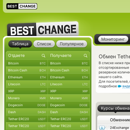
Мониторинг
Таблица
Список
Популярное
Обмен Teth
В списке ниже пр
Bitcoin
Bitcoin
BTC
BTC
отсортированные 
Bitcoin Cash
Bitcoin Cash
BCH
BCH
резервное количе
нашего сайта.
Ethereum
Ethereum
ETH
ETH
Для посетителей,
Litecoin
Litecoin
LTC
LTC
подробное
вид
XRP
XRP
XRP
XRP
Monero
Monero
XMR
XMR
Dogecoin
Dogecoin
DOGE
DOGE
Курсы обмена
Dash
Dash
DASH
DASH
Tether ERC20
Tether ERC20
USDT
USDT
Обменни
Tether TRC20
Tether TRC20
USDT
USDT
24Exchange