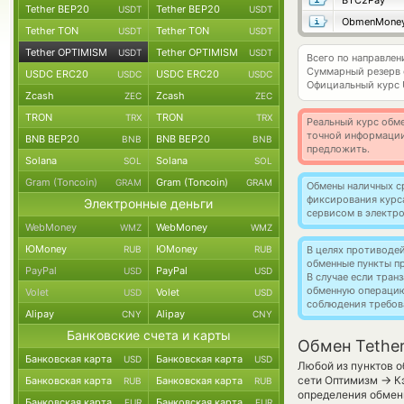
BTC2Pay
Tether BEP20
Tether BEP20
USDT
USDT
ObmenMone
Tether TON
Tether TON
USDT
USDT
Tether OPTIMISM
Tether OPTIMISM
USDT
USDT
Всего по направле
Суммарный резерв
USDC ERC20
USDC ERC20
USDC
USDC
Официальный курс
Zcash
Zcash
ZEC
ZEC
TRON
TRON
TRX
TRX
Реальный курс обме
точной информации
BNB BEP20
BNB BEP20
BNB
BNB
предложить.
Solana
Solana
SOL
SOL
Gram (Toncoin)
Gram (Toncoin)
GRAM
GRAM
Обмены наличных с
фиксирования курс
Электронные деньги
сервисом в электр
WebMoney
WebMoney
WMZ
WMZ
ЮMoney
ЮMoney
RUB
RUB
В целях противоде
обменные пункты п
PayPal
PayPal
USD
USD
В случае если тра
обменную операци
Volet
Volet
USD
USD
соблюдения требов
Alipay
Alipay
CNY
CNY
Банковские счета и карты
Обмен Tether
Банковская карта
Банковская карта
USD
USD
Любой из пунктов о
→
сети Оптимизм
Кэ
Банковская карта
Банковская карта
RUB
RUB
определения обменн
Банковская карта
Банковская карта
EUR
EUR