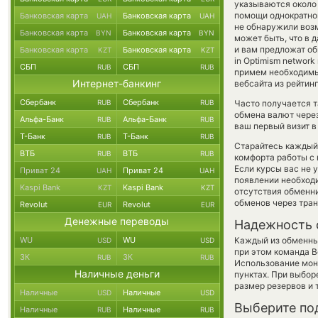
указываются около 
помощи однократног
Банковская карта
Банковская карта
UAH
UAH
не обнаружили возм
Банковская карта
Банковская карта
BYN
BYN
может быть, что в
и вам предложат об
Банковская карта
Банковская карта
KZT
KZT
in Optimism network
СБП
СБП
RUB
RUB
примем необходимы
Интернет-банкинг
вебсайта из рейтин
Сбербанк
Сбербанк
RUB
RUB
Часто получается 
обмена валют через
Альфа-Банк
Альфа-Банк
RUB
RUB
ваш первый визит в
Т-Банк
Т-Банк
RUB
RUB
Старайтесь каждый
ВТБ
ВТБ
RUB
RUB
комфорта работы с 
Если курсы вас не 
Приват 24
Приват 24
UAH
UAH
появлении необходи
Kaspi Bank
Kaspi Bank
KZT
KZT
отсутствия обменн
обменов через тра
Revolut
Revolut
EUR
EUR
Денежные переводы
Надежность 
WU
WU
Каждый из обменны
USD
USD
при этом команда 
ЗК
ЗК
RUB
RUB
Использование мон
Наличные деньги
пунктах. При выбор
размер резервов и 
Наличные
Наличные
USD
USD
Выберите по
Наличные
Наличные
RUB
RUB