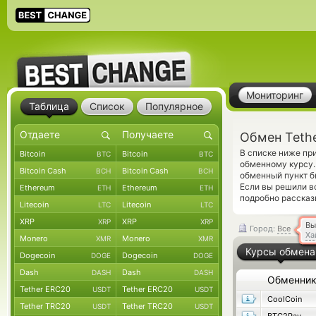
Мониторинг
Таблица
Список
Популярное
Обмен Tethe
В списке ниже пр
Bitcoin
Bitcoin
BTC
BTC
обменному курсу.
Bitcoin Cash
Bitcoin Cash
BCH
BCH
обменный пункт б
Если вы решили в
Ethereum
Ethereum
ETH
ETH
подробно рассказ
Litecoin
Litecoin
LTC
LTC
XRP
XRP
XRP
XRP
Вы
Город:
Все
Ха
Monero
Monero
XMR
XMR
Курсы обмена
Dogecoin
Dogecoin
DOGE
DOGE
Dash
Dash
DASH
DASH
Обменни
Tether ERC20
Tether ERC20
USDT
USDT
CoolCoin
Tether TRC20
Tether TRC20
USDT
USDT