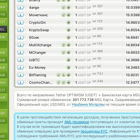
Bitality
1
15.1545
USDT OP
от 357
UAH
4ange
1
15.039
USDT OP
от 357
BYN
Монеткинс
1
15.039
USDT OP
от 122
KZT
CryptoGin
1
14.980
USDT OP
от 200
MDL
KryptoSwap
1
14.855
USDT OP
от 60
RUB
60сек
1
14.6941
USDT OP
от 112
MultiXchange
1
14.693
USDT OP
от 365
MChanger
1
14.693
RUB
USDT OP
от 70
IziBTC
1
14.369
RUB
USDT OP
от 60
Ex-Money
1
14.348
RUB
USDT OP
от 73.1
BitFlaming
1
13.9231
RUB
USDT OP
от 244
CosmoChanger
1
12.547
UAH
USDT OP
KZT
Всего по направлению Tether OPTIMISM (USDT)
Банковская карта MD
→
EUR
Суммарный резерв обменников:
301 772 738
MDL Карта.
Средневзвеше
Официальный курс
USD/MDL
от
Нацбанка Молдовы
на текущее время с
USD
В целях противодействия легализации доходов, полученных преступны
RUB
обменные пункты проводят
AML-проверки
поступающих от клиентов тр
В случае если транзакция будет идентифицирована как высокорискова
обменную операцию для проведения
процедуры KYC
. Информация по K
соблюдения требований AML/KYC для последующего разблокирования с
USD