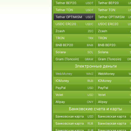
Tether BEP20
Tether BEP20
USDT
U
Tether TON
Tether TON
USDT
U
Tether OPTIMISM
Tether OPTIMISM
USDT
U
USDC ERC20
USDC ERC20
USDC
U
Zcash
Zcash
ZEC
TRON
TRON
TRX
BNB BEP20
BNB BEP20
BNB
Solana
Solana
SOL
Gram (Toncoin)
Gram (Toncoin)
GRAM
G
Электронные деньги
WebMoney
WebMoney
WMZ
W
ЮMoney
ЮMoney
RUB
PayPal
PayPal
USD
Volet
Volet
USD
Alipay
Alipay
CNY
Банковские счета и карты
Банковская карта
Банковская карта
USD
Банковская карта
Банковская карта
RUB
Банковская карта
Банковская карта
EUR