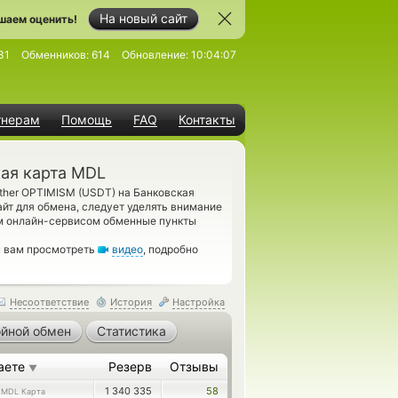
На новый сайт
шаем оценить!
31
Обменников:
614
Обновление:
10:04:07
тнерам
Помощь
FAQ
Контакты
кая карта MDL
ther OPTIMISM (USDT) на Банковская
йт для обмена, следует уделять внимание
им онлайн-сервисом обменные пункты
м вам просмотреть
видео
, подробно
Несоответствие
История
Настройка
йной обмен
Статистика
аете
Резерв
Отзывы
▼
5
1 340 335
58
MDL Карта