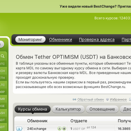
Уже видели новый BestChange? Пригла
Всего курсов:
12403
Мониторинг
Обменники
Проверка адреса
Пар
е
Обмен Tether OPTIMISM (USDT) на Банковс
В таблице указаны все обменные пункты, которые обменивают Te
BTC
карта MDL по самому выгодному курсу обмена в сети. Выбирая са
BCH
и резерву валюты Банковская карта MDL. Все приведенные наш
проходят доскональную проверку.
ETH
Если вы пользуетесь нашим сервисом в первый раз, рекомендуе
LTC
рассказывающее обо всех возможных функциях BestChange.ru.
XRP
XMR
Обратный обмен
Избранное
OGE
Курсы обмена
Калькулятор
Оповещение
Дво
ASH
SDT
Обменник
Отдаете
Получ
SDT
от 124
24Exchange
1
16.386
USDT OP