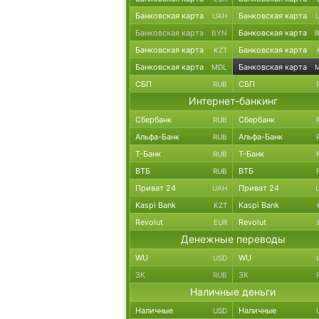
Банковская карта
Банковская карта
UAH
Банковская карта
Банковская карта
BYN
Банковская карта
Банковская карта
KZT
Банковская карта
Банковская карта
MDL
СБП
СБП
RUB
Интернет-банкинг
Сбербанк
Сбербанк
RUB
Альфа-Банк
Альфа-Банк
RUB
Т-Банк
Т-Банк
RUB
ВТБ
ВТБ
RUB
Приват 24
Приват 24
UAH
Kaspi Bank
Kaspi Bank
KZT
Revolut
Revolut
EUR
Денежные переводы
WU
WU
USD
ЗК
ЗК
RUB
Наличные деньги
Наличные
Наличные
USD