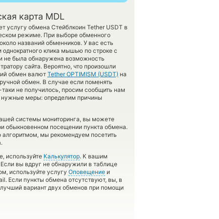
ская карта MDL
ет услугу обмена Стейблкоин Tether USDT в
ческом режиме. При выборе обменного
около названий обменников. У вас есть
 однократного клика мышью по строке с
ми не была обнаружена возможность
ратору сайта. Вероятно, что произошли
кий обмен валют
Tether OPTIMISM (USDT)
на
ручной обмен. В случае если поменять
се-таки не получилось, просим сообщить нам
ь нужные меры: определим причины
нашей системы мониторинга, вы можете
и обыкновенном посещении пункта обмена.
о алгоритмом, мы рекомендуем посетить
.
е, используйте
Калькулятор
. К вашим
 Если вы вдруг не обнаружили в таблице
ом, используйте услугу
Оповещение
и
il. Если пункты обмена отсутствуют, вы, в
 лучший вариант двух обменов при помощи