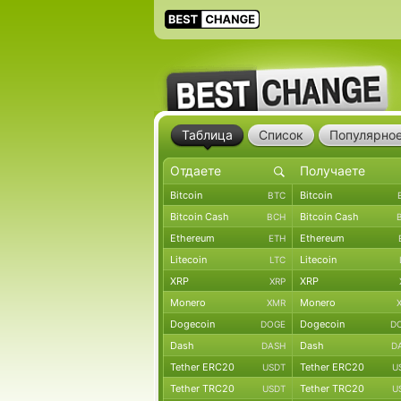
Таблица
Список
Популярно
Bitcoin
Bitcoin
BTC
Bitcoin Cash
Bitcoin Cash
BCH
Ethereum
Ethereum
ETH
Litecoin
Litecoin
LTC
XRP
XRP
XRP
Monero
Monero
XMR
Dogecoin
Dogecoin
DOGE
D
Dash
Dash
DASH
D
Tether ERC20
Tether ERC20
USDT
U
Tether TRC20
Tether TRC20
USDT
U