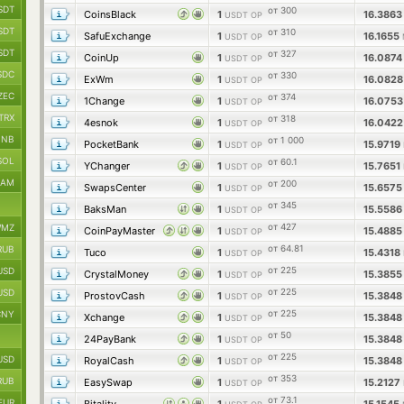
SDT
от 300
CoinsBlack
1
16.386
USDT OP
SDT
от 310
SafuExchange
1
16.1655
USDT OP
SDT
от 327
CoinUp
1
16.087
USDT OP
SDC
от 330
ExWm
1
16.082
USDT OP
ZEC
от 374
1Change
1
16.075
USDT OP
TRX
от 318
4esnok
1
16.042
USDT OP
BNB
от 1 000
PocketBank
1
15.9719
USDT OP
SOL
от 60.1
YChanger
1
15.7651
USDT OP
RAM
от 200
SwapsCenter
1
15.657
USDT OP
от 345
BaksMan
1
15.558
USDT OP
от 427
MZ
CoinPayMaster
1
15.488
USDT OP
от 64.81
RUB
Tuco
1
15.4318
USDT OP
от 225
USD
CrystalMoney
1
15.385
USDT OP
от 225
USD
ProstovCash
1
15.384
USDT OP
от 225
CNY
Xchange
1
15.384
USDT OP
от 50
24PayBank
1
15.384
USDT OP
от 225
USD
RoyalCash
1
15.384
USDT OP
от 353
RUB
EasySwap
1
15.2127
USDT OP
от 73.1
EUR