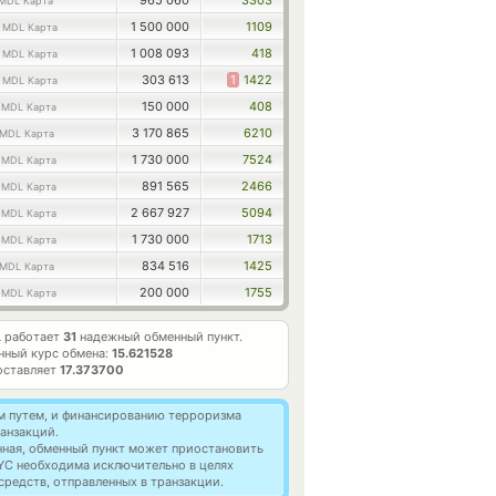
965 060
3303
MDL Карта
9
1 500 000
1109
MDL Карта
8
1 008 093
418
MDL Карта
3
303 613
1
1422
MDL Карта
4
150 000
408
MDL Карта
3 170 865
6210
MDL Карта
4
1 730 000
7524
MDL Карта
3
891 565
2466
MDL Карта
6
2 667 927
5094
MDL Карта
3
1 730 000
1713
MDL Карта
834 516
1425
MDL Карта
7
200 000
1755
MDL Карта
L работает
31
надежный обменный пункт.
нный курс обмена:
15.621528
оставляет
17.373700
м путем, и финансированию терроризма
анзакций.
нная, обменный пункт может приостановить
YC необходима исключительно в целях
редств, отправленных в транзакции.