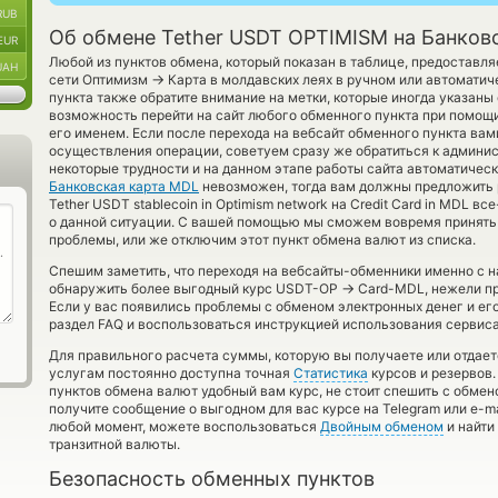
RUB
Об обмене Tether USDT OPTIMISM на Банков
EUR
Любой из пунктов обмена, который показан в таблице, предоставля
UAH
→
сети Оптимизм
Карта в молдавских леях в ручном или автомати
пункта также обратите внимание на метки, которые иногда указаны 
возможность перейти на сайт любого обменного пункта при помощи
его именем. Если после перехода на вебсайт обменного пункта ва
осуществления операции, советуем сразу же обратиться к админист
некоторые трудности и на данном этапе работы сайта автоматичес
Банковская карта MDL
невозможен, тогда вам должны предложить 
Tether USDT stablecoin in Optimism network на Credit Card in MDL в
о данной ситуации. С вашей помощью мы сможем вовремя принят
проблемы, или же отключим этот пункт обмена валют из списка.
Спешим заметить, что переходя на вебсайты-обменники именно с 
→
обнаружить более выгодный курс USDT-OP
Card-MDL, нежели пр
Если у вас появились проблемы с обменом электронных денег и ег
раздел FAQ и воспользоваться инструкцией использования сервиса
Для правильного расчета суммы, которую вы получаете или отдает
услугам постоянно доступна точная
Статистика
курсов и резервов.
пунктов обмена валют удобный вам курс, не стоит спешить с обмен
получите сообщение о выгодном для вас курсе на Telegram или e-ma
любой момент, можете воспользоваться
Двойным обменом
и найти
транзитной валюты.
Безопасность обменных пунктов