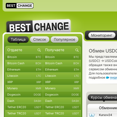
Мониторинг
Таблица
Список
Популярное
Обмен USDC
Мы представляем 
Bitcoin
Bitcoin
BTC
BTC
→
(USDC)
USDCoin
Bitcoin Cash
Bitcoin Cash
BCH
BCH
обращая также вн
сервисом обменны
Ethereum
Ethereum
ETH
ETH
Для пользователе
Litecoin
Litecoin
LTC
LTC
подробное
вид
XRP
XRP
XRP
XRP
Monero
Monero
XMR
XMR
Dogecoin
Dogecoin
DOGE
DOGE
Курсы обмена
Dash
Dash
DASH
DASH
Tether ERC20
Tether ERC20
USDT
USDT
Обменни
Tether TRC20
Tether TRC20
USDT
USDT
Kursov24