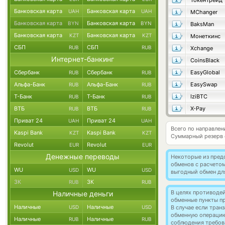
ТокенТрейд
Банковская карта
Банковская карта
UAH
UAH
MChanger
Банковская карта
Банковская карта
BYN
BYN
BaksMan
Банковская карта
Банковская карта
KZT
KZT
Монеткинс
СБП
СБП
RUB
RUB
Xchange
Интернет-банкинг
CoinsBlack
Сбербанк
Сбербанк
EasyGlobal
RUB
RUB
Альфа-Банк
Альфа-Банк
EasySwap
RUB
RUB
Т-Банк
Т-Банк
IziBTC
RUB
RUB
ВТБ
ВТБ
X-Pay
RUB
RUB
Приват 24
Приват 24
UAH
UAH
Всего по направле
Kaspi Bank
Kaspi Bank
KZT
KZT
Суммарный резерв
Revolut
Revolut
EUR
EUR
Денежные переводы
Некоторые из пред
обменов с расчето
WU
WU
USD
USD
выгодный обмен дл
ЗК
ЗК
RUB
RUB
В целях противоде
Наличные деньги
обменные пункты п
Наличные
Наличные
USD
USD
В случае если тра
обменную операци
Наличные
Наличные
RUB
RUB
соблюдения требов