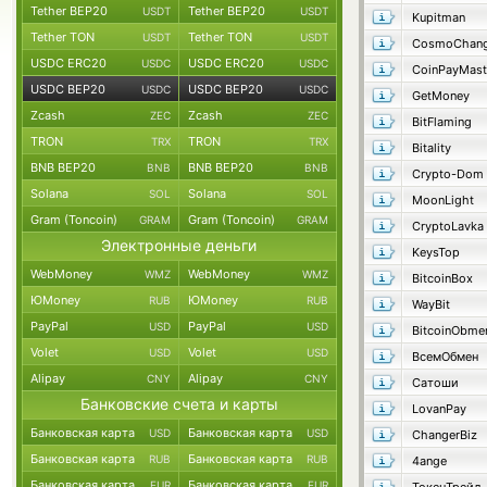
Tether BEP20
Tether BEP20
USDT
USDT
Kupitman
Tether TON
Tether TON
USDT
USDT
CosmoChang
USDC ERC20
USDC ERC20
USDC
USDC
CoinPayMast
USDC BEP20
USDC BEP20
USDC
USDC
GetMoney
Zcash
Zcash
ZEC
ZEC
BitFlaming
TRON
TRON
TRX
TRX
Bitality
BNB BEP20
BNB BEP20
BNB
BNB
Crypto-Dom
Solana
Solana
SOL
SOL
MoonLight
Gram (Toncoin)
Gram (Toncoin)
GRAM
GRAM
CryptoLavka
Электронные деньги
KeysTop
WebMoney
WebMoney
WMZ
WMZ
BitcoinBox
ЮMoney
ЮMoney
RUB
RUB
WayBit
PayPal
PayPal
USD
USD
BitcoinObme
Volet
Volet
USD
USD
ВсемОбмен
Alipay
Alipay
CNY
CNY
Сатоши
Банковские счета и карты
LovanPay
Банковская карта
Банковская карта
USD
USD
ChangerBiz
Банковская карта
Банковская карта
RUB
RUB
4ange
Банковская карта
Банковская карта
EUR
EUR