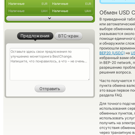
Наличные
Наличные
EUR
EUR
Наличные
Наличные
UAH
UAH
Обмен USD C
В приведенной табл
или автоматический
выборе обменника 
указываются около 
Предложения
BTC-кран
помощи единичного 
и обнаружили сложн
произошли временн
BEP20 (USDC)
на
U
избранный вами обме
in BEP-20 network,
разрешению проблем
решения вопроса.
Часто получается 
пункта обмена валю
это ваше первое п
раздела FAQ.
Для точного подсче
использования серв
обменных пунктов,
использовать услу
получить на электр
отсутствия обменн
через транзитную в