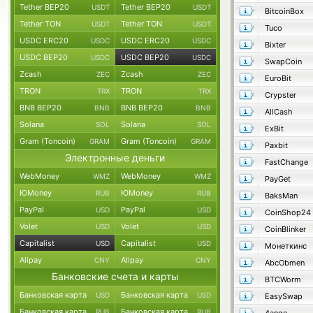
Tether BEP20
Tether BEP20
USDT
USDT
BitcoinBox
Tether TON
Tether TON
USDT
USDT
Tuco
USDC ERC20
USDC ERC20
USDC
USDC
Bixter
USDC BEP20
USDC BEP20
USDC
USDC
SwapCoin
Zcash
Zcash
ZEC
ZEC
EuroBit
TRON
TRON
TRX
TRX
Crypster
BNB BEP20
BNB BEP20
BNB
BNB
AllCash
Solana
Solana
SOL
SOL
ExBit
Gram (Toncoin)
Gram (Toncoin)
GRAM
GRAM
Paxbit
Электронные деньги
FastChange
WebMoney
WebMoney
WMZ
WMZ
PayGet
ЮMoney
ЮMoney
RUB
RUB
BaksMan
PayPal
PayPal
USD
USD
CoinShop24
Volet
Volet
USD
USD
CoinBlinker
Capitalist
Capitalist
USD
USD
Монеткинс
Alipay
Alipay
CNY
CNY
AbcObmen
Банковские счета и карты
BTCWorm
Банковская карта
Банковская карта
USD
USD
EasySwap
Банковская карта
Банковская карта
RUB
RUB