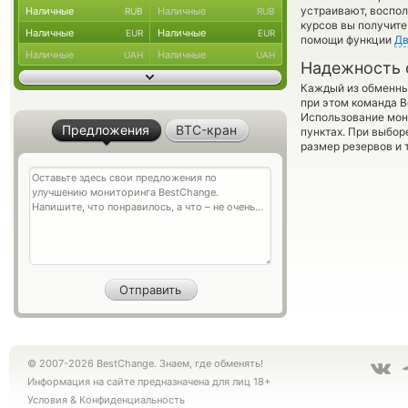
устраивают, воспо
Наличные
Наличные
RUB
RUB
курсов вы получите
Наличные
Наличные
EUR
EUR
помощи функции
Дв
Наличные
Наличные
UAH
UAH
Надежность 
Каждый из обменны
при этом команда 
Использование мон
Предложения
BTC-кран
пунктах. При выбор
размер резервов и 
© 2007-2026 BestChange. Знаем, где обменять!
Информация на сайте предназначена для лиц 18+
Условия
&
Конфиденциальность