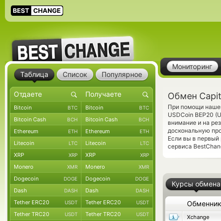
Мониторинг
Таблица
Список
Популярное
Обмен Capit
При помощи нашег
Bitcoin
Bitcoin
BTC
BTC
USDCoin BEP20 (U
Bitcoin Cash
Bitcoin Cash
BCH
BCH
внимание и на ре
доскональную про
Ethereum
Ethereum
ETH
ETH
Если вы в первый
Litecoin
Litecoin
LTC
LTC
сервиса BestChang
XRP
XRP
XRP
XRP
Monero
Monero
XMR
XMR
Dogecoin
Dogecoin
DOGE
DOGE
Курсы обмена
Dash
Dash
DASH
DASH
Tether ERC20
Tether ERC20
USDT
USDT
Обменни
Tether TRC20
Tether TRC20
USDT
USDT
Xchange