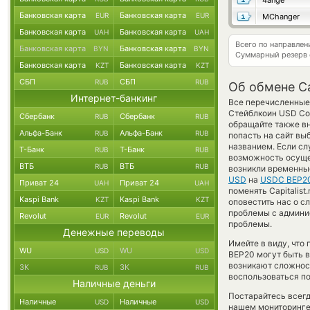
4ange
Банковская карта
Банковская карта
EUR
EUR
MChanger
Банковская карта
Банковская карта
UAH
UAH
Всего по направлен
Банковская карта
Банковская карта
BYN
BYN
Суммарный резерв
Банковская карта
Банковская карта
KZT
KZT
СБП
СБП
RUB
RUB
Об обмене Ca
Интернет-банкинг
Все перечисленные
Стейблкоин USD Coi
Сбербанк
Сбербанк
RUB
RUB
обращайте также вн
Альфа-Банк
Альфа-Банк
RUB
RUB
попасть на сайт вы
названием. Если сл
Т-Банк
Т-Банк
RUB
RUB
возможность осущес
ВТБ
ВТБ
RUB
RUB
возникли временны
USD
на
USDC BEP20
Приват 24
Приват 24
UAH
UAH
поменять Capitalist
Kaspi Bank
Kaspi Bank
KZT
KZT
оповестить нас о 
проблемы с админис
Revolut
Revolut
EUR
EUR
проблемы.
Денежные переводы
Имейте в виду, что 
WU
WU
USD
USD
BEP20 могут быть в
возникают сложност
ЗК
ЗК
RUB
RUB
воспользоваться по
Наличные деньги
Постарайтесь всег
Наличные
Наличные
USD
USD
нашем мониторинге