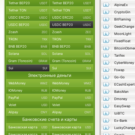
Tether BEP20
Tether BEP20
USDT
USDT
AlpinaEx
Tether TON
Tether TON
USDT
USDT
CryptoGin
USDC ERC20
USDC ERC20
USDC
USDC
BitFlaming
USDC BEP20
USDC BEP20
USDC
USDC
GeekChange
Zcash
Zcash
ZEC
ZEC
MoonLight
TRON
TRON
TRX
TRX
FixedFloat
BNB BEP20
BNB BEP20
BNB
BNB
BitcoinObme
Solana
Solana
SOL
SOL
Tarifex
Gram (Toncoin)
Gram (Toncoin)
GRAM
GRAM
CyberMoney
Sui
Sui
SUI
SUI
Fswap
Электронные деньги
Go-Go
WebMoney
WebMoney
WMZ
WMZ
ECashExpert
ЮMoney
ЮMoney
RUB
RUB
BaksMan
PayPal
PayPal
USD
USD
Dmoney
Volet
Volet
USD
USD
EasySwap
Alipay
Alipay
CNY
CNY
IziBTC
Банковские счета и карты
Ex-Bank
Банковская карта
Банковская карта
USD
USD
LuckyChang
Банковская карта
Банковская карта
RUB
RUB