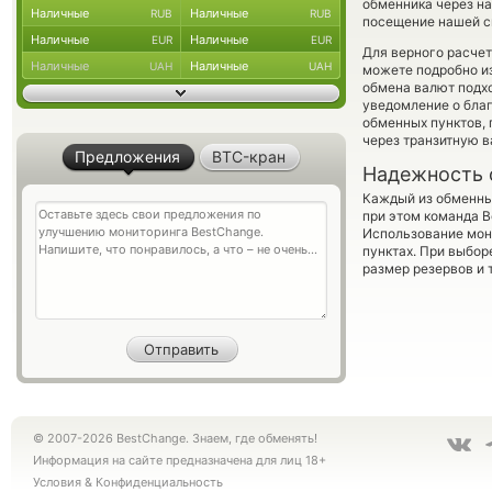
обменника через на
Наличные
Наличные
RUB
RUB
посещение нашей си
Наличные
Наличные
EUR
EUR
Для верного расчет
Наличные
Наличные
UAH
UAH
можете подробно и
обмена валют подхо
уведомление о благ
обменных пунктов,
через транзитную в
Предложения
BTC-кран
Надежность 
Каждый из обменны
при этом команда 
Использование мон
пунктах. При выбор
размер резервов и 
© 2007-2026 BestChange. Знаем, где обменять!
Информация на сайте предназначена для лиц 18+
Условия
&
Конфиденциальность