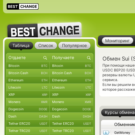
Мониторинг
Таблица
Список
Популярное
Обмен Sui (
При помощи нашег
Bitcoin
Bitcoin
BTC
BTC
USDC BEP20 (USDC
Bitcoin Cash
Bitcoin Cash
BCH
BCH
резервы валюты U
сервиса.
Ethereum
Ethereum
ETH
ETH
Если вы решили в
Litecoin
Litecoin
LTC
LTC
которое расскаже
XRP
XRP
XRP
XRP
Monero
Monero
XMR
XMR
Dogecoin
Dogecoin
DOGE
DOGE
Курсы обмена
Dash
Dash
DASH
DASH
Tether ERC20
Tether ERC20
USDT
USDT
Обменни
Tether TRC20
Tether TRC20
USDT
USDT
GetMoney