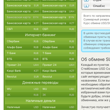
Crypik
Банковская карта
Банковская карта
EUR
EUR
CinusExc
Банковская карта
Банковская карта
UAH
UAH
Всего по направлен
Банковская карта
Банковская карта
BYN
BYN
Суммарный резерв
Банковская карта
Банковская карта
Курс обмена
USD/S
KZT
KZT
СБП
СБП
RUB
RUB
В целях противоде
Интернет-банкинг
обменные пункты п
В случае если тра
Сбербанк
Сбербанк
RUB
RUB
обменную операци
Альфа-Банк
Альфа-Банк
RUB
RUB
соблюдения требов
Т-Банк
Т-Банк
RUB
RUB
Об обмене SU
ВТБ
ВТБ
RUB
RUB
Каждый из пунктов 
Приват 24
Приват 24
UAH
UAH
Стейблкоин USD Coi
Kaspi Bank
Kaspi Bank
KZT
KZT
которые временами 
сайт интересующего
Revolut
Revolut
EUR
EUR
названием. Если вы
Денежные переводы
необходимо обратит
автоматический о
WU
WU
USD
USD
избранный вами пунк
ЗК
ЗК
RUB
RUB
будьте добры, опо
обменника, или же 
Наличные деньги
Зачастую получаетс
Наличные
Наличные
USD
USD