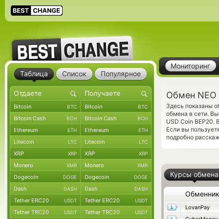
Мониторинг
Таблица
Список
Популярное
Обмен NEO 
Здесь показаны 
Bitcoin
Bitcoin
BTC
BTC
обмена в сети. В
Bitcoin Cash
Bitcoin Cash
BCH
BCH
USD Coin BEP20. 
Если вы пользует
Ethereum
Ethereum
ETH
ETH
подробно расскаж
Litecoin
Litecoin
LTC
LTC
XRP
XRP
XRP
XRP
Monero
Monero
XMR
XMR
Курсы обмена
Dogecoin
Dogecoin
DOGE
DOGE
Dash
Dash
DASH
DASH
Обменни
Tether ERC20
Tether ERC20
USDT
USDT
LovanPay
Tether TRC20
Tether TRC20
USDT
USDT