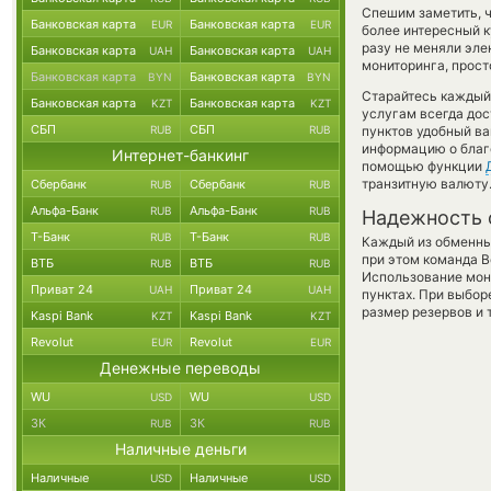
Спешим заметить, ч
Банковская карта
Банковская карта
EUR
EUR
более интересный 
разу не меняли эл
Банковская карта
Банковская карта
UAH
UAH
мониторинга, прост
Банковская карта
Банковская карта
BYN
BYN
Старайтесь каждый
Банковская карта
Банковская карта
KZT
KZT
услугам всегда до
СБП
СБП
RUB
RUB
пунктов удобный ва
информацию о благо
Интернет-банкинг
помощью функции
транзитную валюту
Сбербанк
Сбербанк
RUB
RUB
Альфа-Банк
Альфа-Банк
RUB
RUB
Надежность 
Т-Банк
Т-Банк
RUB
RUB
Каждый из обменны
при этом команда 
ВТБ
ВТБ
RUB
RUB
Использование мон
Приват 24
Приват 24
UAH
UAH
пунктах. При выбор
размер резервов и 
Kaspi Bank
Kaspi Bank
KZT
KZT
Revolut
Revolut
EUR
EUR
Денежные переводы
WU
WU
USD
USD
ЗК
ЗК
RUB
RUB
Наличные деньги
Наличные
Наличные
USD
USD