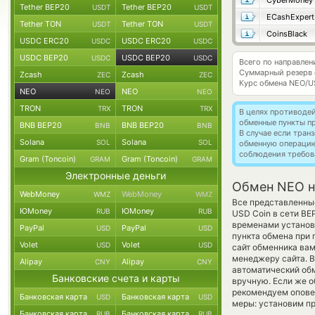
CyberMoney
Tether BEP20
Tether BEP20
USDT
USDT
ECashExpert
Tether TON
Tether TON
USDT
USDT
CoinsBlack
USDC ERC20
USDC ERC20
USDC
USDC
USDC BEP20
USDC BEP20
USDC
USDC
Всего по направле
Суммарный резерв
Zcash
Zcash
ZEC
ZEC
Курс обмена
NEO/U
NEO
NEO
NEO
NEO
TRON
TRON
TRX
TRX
В целях противоде
обменные пункты п
BNB BEP20
BNB BEP20
BNB
BNB
В случае если тра
Solana
Solana
SOL
SOL
обменную операци
соблюдения требов
Gram (Toncoin)
Gram (Toncoin)
GRAM
GRAM
Электронные деньги
Обмен NEO н
WebMoney
WebMoney
WMZ
WMZ
Все представленны
ЮMoney
ЮMoney
RUB
RUB
USD Coin в сети BE
временами установл
PayPal
PayPal
USD
USD
пункта обмена при 
Volet
Volet
USD
USD
сайт обменника вам
менеджеру сайта. В
Alipay
Alipay
CNY
CNY
автоматический о
Банковские счета и карты
вручную. Если же об
рекомендуем опове
Банковская карта
Банковская карта
USD
USD
меры: установим пр
Банковская карта
Банковская карта
RUB
RUB