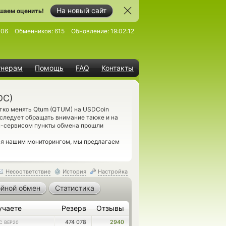
На новый сайт
шаем оценить!
306
Обменников:
615
Обновление:
19:02:12
тнерам
Помощь
FAQ
Контакты
DC)
гко менять Qtum (QTUM) на USDCoin
 следует обращать внимание также и на
н-сервисом пункты обмена прошли
ься нашим мониторингом, мы предлагаем
Несоответствие
История
Настройка
йной обмен
Статистика
учаете
Резерв
Отзывы
474 078
2940
C BEP20