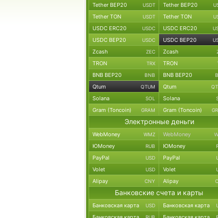
Tether BEP20
Tether BEP20
USDT
U
Tether TON
Tether TON
USDT
U
USDC ERC20
USDC ERC20
USDC
U
USDC BEP20
USDC BEP20
USDC
U
Zcash
Zcash
ZEC
TRON
TRON
TRX
BNB BEP20
BNB BEP20
BNB
Qtum
Qtum
QTUM
Q
Solana
Solana
SOL
Gram (Toncoin)
Gram (Toncoin)
GRAM
G
Электронные деньги
WebMoney
WebMoney
WMZ
W
ЮMoney
ЮMoney
RUB
PayPal
PayPal
USD
Volet
Volet
USD
Alipay
Alipay
CNY
Банковские счета и карты
Банковская карта
Банковская карта
USD
Банковская карта
Банковская карта
RUB