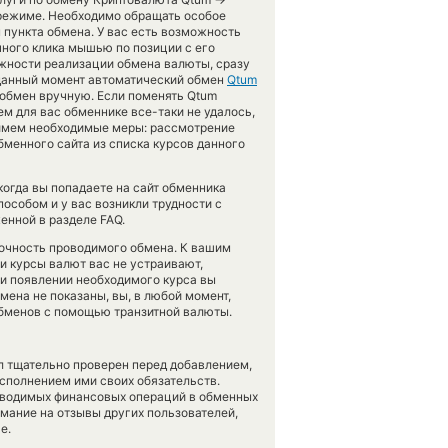
 режиме. Необходимо обращать особое
 пункта обмена. У вас есть возможность
ного клика мышью по позиции с его
ожности реализации обмена валюты, сразу
а данный момент автоматический обмен
Qtum
обмен вручную. Если поменять Qtum
щем для вас обменнике все-таки не удалось,
римем необходимые меры: рассмотрение
менного сайта из списка курсов данного
огда вы попадаете на сайт обменника
пособом и у вас возникли трудности с
енной в разделе FAQ.
 точность проводимого обмена. К вашим
ли курсы валют вас не устраивают,
при появлении необходимого курса вы
бмена не показаны, вы, в любой момент,
обменов с помощью транзитной валюты.
л тщательно проверен перед добавлением,
сполнением ими своих обязательств.
оводимых финансовых операций в обменных
имание на отзывы других пользователей,
е.