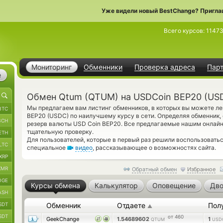
Уже видели новый BestChange? Пригла
Всего курсов:
1147
Мониторинг
Обменники
Проверка адреса
Пар
е
Обмен Qtum (QTUM) на USDCoin BEP20 (US
Мы предлагаем вам листинг обменников, в которых вы можете ле
BTC
BEP20 (USDC) по наилучшему курсу в сети. Определяя обменник,
BCH
резерв валюты USD Coin BEP20. Все предлагаемые нашим онлай
тщательную проверку.
ETH
Для пользователей, которые в первый раз решили воспользоват
LTC
специальное
видео
, рассказывающее о возможностях сайта.
XRP
XMR
Обратный обмен
Избранное
OGE
Курсы обмена
Калькулятор
Оповещение
Дво
ASH
SDT
Обменник
Отдаете
Пол
▲
SDT
от 460
GeekChange
1.54689602
1
QTUM
USD