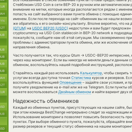
Стейблкоин USD Coin в сети BEP-20 в ручном или автоматическом
EUR
внимание на метки, которые иногда располагаются рядом с именем
UAH
попасть на сайт выбранного вами пункта обмена с помощью единич
именем. Если после перехода на сайт-обменник вы не нашли возм
BYN
же обратитесь к его онлайн-консультанту. Вполне вероятно, что н
KZT
(QTUM)
на
USDC BEP20 (USDC)
недоступен и вам будет предложен 
cryptocurrency на USD Coin stablecoin in BEP-20 network в подходя
RUB
пожалуйста, сообщите нам об этой ситуации. Мы своевременно п
проблемы с администратором пункта обмена, или же исключение об
направления обмена.
RUB
→
Часто получается так, что курсы Qtum
USDC-BEP20 интереснее, к
RUB
через наш мониторинг. Если вы никогда не меняли деньги данным с
RUB
обменом, воспользуйтесь нашей подробной инструкцией, располож
RUB
Старайтесь каждый раз использовать
Калькулятор
, чтобы сверить
услугам всегда доступна точная
Статистика
курсов и резервов. Ес
UAH
воспользуйтесь функцией
Оповещение
– задайте свои условия, и 
KZT
получите уведомление на e-mail или же на Telegram. Если пункты о
можете воспользоваться
Двойным обменом
и найти вариант двух 
EUR
Надежность обменников
USD
Каждый из обменных пунктов, присутствующих на нашем сайте, бы
при этом команда BestChange непрерывно следит за надлежащим и
RUB
Использование мониторинга позволяет повысить безопасность пр
пунктах. При выборе обменного пункта, пожалуйста, обращайте вн
размер резервов и текущий статус обменника на нашем мониторинг
USD