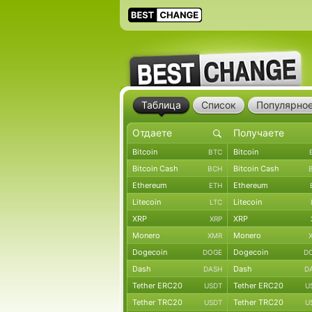
Таблица
Список
Популярно
Bitcoin
Bitcoin
BTC
Bitcoin Cash
Bitcoin Cash
BCH
Ethereum
Ethereum
ETH
Litecoin
Litecoin
LTC
XRP
XRP
XRP
Monero
Monero
XMR
Dogecoin
Dogecoin
DOGE
D
Dash
Dash
DASH
D
Tether ERC20
Tether ERC20
USDT
U
Tether TRC20
Tether TRC20
USDT
U