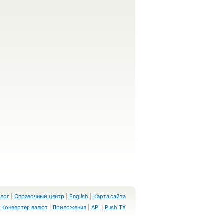
Блог
|
Справочный центр
|
English
|
Карта сайта
Конвертер валют
|
Приложения
|
API
|
Push TX