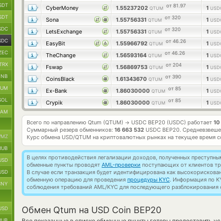
SDT
от 81.97
CyberMoney
1.55237202
1
QTUM
USD
SDT
от 320
Sona
1.55756331
1
QTUM
USD
SDC
от 320
LetsExchange
1.55756331
1
QTUM
USD
SDC
от 46.26
EasyBit
1.55966792
1
QTUM
USD
ZEC
от 46.26
TheChange
1.56593164
1
QTUM
USD
TRX
от 204
Fswap
1.56869753
1
QTUM
USD
BNB
от 390
CoinsBlack
1.61343670
1
QTUM
USD
TUM
от 85
Ex-Bank
1.86030000
1
QTUM
USD
SOL
от 85
Crypik
1.86030000
1
QTUM
USD
RAM
Всего по направлению Qtum (QTUM)
USDC BEP20 (USDC) работает
10
→
Суммарный резерв обменников:
16 663 532
USDC BEP20.
Средневзвеше
MZ
Курс обмена
USD/QTUM
на криптовалютных рынках на текущее время 
RUB
В целях противодействия легализации доходов, полученных преступны
USD
обменные пункты проводят
AML-проверки
поступающих от клиентов тр
USD
В случае если транзакция будет идентифицирована как высокорискова
обменную операцию для проведения
процедуры KYC
. Информация по K
CNY
соблюдения требований AML/KYC для последующего разблокирования с
Обмен Qtum на USD Coin BEP20
USD
RUB
Все показанные в списке обменные пункты готовы предоставить у