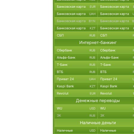
Банковская карта
Банковская карта
EUR
Банковская карта
Банковская карта
UAH
Банковская карта
Банковская карта
BYN
Банковская карта
Банковская карта
KZT
СБП
СБП
RUB
Интернет-банкинг
Сбербанк
Сбербанк
RUB
Альфа-Банк
Альфа-Банк
RUB
Т-Банк
Т-Банк
RUB
ВТБ
ВТБ
RUB
Приват 24
Приват 24
UAH
Kaspi Bank
Kaspi Bank
KZT
Revolut
Revolut
EUR
Денежные переводы
WU
WU
USD
ЗК
ЗК
RUB
Наличные деньги
Наличные
Наличные
USD