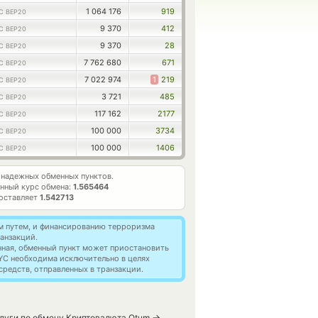
1 064 176
919
C BEP20
9 370
412
C BEP20
9 370
28
C BEP20
7 762 680
671
C BEP20
7 022 974
1
219
C BEP20
3 721
485
C BEP20
117 162
2177
C BEP20
100 000
3734
C BEP20
100 000
1406
C BEP20
надежных обменных пунктов.
нный курс обмена:
1.565464
составляет
1.542713
м путем, и финансированию терроризма
анзакций.
нная, обменный пункт может приостановить
YC необходима исключительно в целях
редств, отправленных в транзакции.
→
слуги по обмену Криптовалюта Qtum