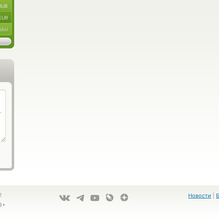
RUB
EUR
UAH
!
Новости
|
8+