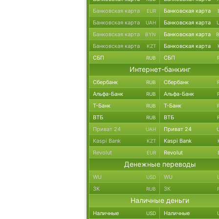
Банковская карта
Банковская карта
EUR
Банковская карта
Банковская карта
UAH
Банковская карта
Банковская карта
BYN
Банковская карта
Банковская карта
KZT
СБП
СБП
RUB
Интернет-банкинг
Сбербанк
Сбербанк
RUB
Альфа-Банк
Альфа-Банк
RUB
Т-Банк
Т-Банк
RUB
ВТБ
ВТБ
RUB
Приват 24
Приват 24
UAH
Kaspi Bank
Kaspi Bank
KZT
Revolut
Revolut
EUR
Денежные переводы
WU
WU
USD
ЗК
ЗК
RUB
Наличные деньги
Наличные
Наличные
USD