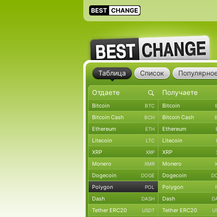
Таблица
Список
Популярно
Bitcoin
Bitcoin
BTC
Bitcoin Cash
Bitcoin Cash
BCH
Ethereum
Ethereum
ETH
Litecoin
Litecoin
LTC
XRP
XRP
XRP
Monero
Monero
XMR
Dogecoin
Dogecoin
DOGE
D
Polygon
Polygon
POL
Dash
Dash
DASH
D
Tether ERC20
Tether ERC20
USDT
U