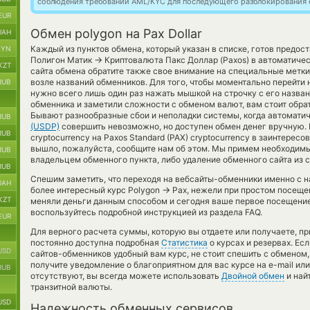
соблюдения требований AML/KYC для последующего разблокирования с
EUR
Обмен polygon на Pax Dollar
UAH
Каждый из пунктов обмена, который указан в списке, готов предос
BYN
→
Полигон Матик
Криптовалюта Пакс Доллар (Paxos) в автоматиче
KZT
сайта обмена обратите также свое внимание на специальные метки
возле названий обменников. Для того, чтобы моментально перейти 
RUB
нужно всего лишь один раз нажать мышкой на строчку с его назван
обменника и заметили сложности с обменом валют, вам стоит обрат
Бывают разнообразные сбои и неполадки системы, когда автомати
RUB
(USDP)
совершить невозможно, но доступен обмен денег вручную. 
RUB
cryptocurrency на Paxos Standard (PAX) cryptocurrency в заинтерес
вышло, пожалуйста, сообщите нам об этом. Мы примем необходим
RUB
владельцем обменного пункта, либо удаление обменного сайта из 
RUB
Спешим заметить, что переходя на вебсайты-обменники именно с 
UAH
→
более интересный курс Polygon
Pax, нежели при простом посещен
KZT
меняли деньги данным способом и сегодня ваше первое посещение
воспользуйтесь подробной инструкцией из раздела FAQ.
EUR
Для верного расчета суммы, которую вы отдаете или получаете, п
постоянно доступна подробная
Статистика
о курсах и резервах. Ес
USD
сайтов-обменников удобный вам курс, не стоит спешить с обменом
получите уведомление о благоприятном для вас курсе на e-mail или
RUB
отсутствуют, вы всегда можете использовать
Двойной обмен
и най
транзитной валюты.
USD
Надежность обменных сервисов