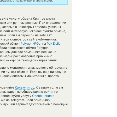
редств, отправленных в транзакции.
тавить услугу обмена Криптовалюта
ском или ручном режиме. При определении
, которые в некоторых случаях указаны
на сайт интересующего вас пункта обмена,
ием. Если вы перешли на вебсайт
иться к оператору сайта-обменника.
ческий обмен
Polygon (POL)
на
Pax Dollar
Если произвести обмен Polygon
овавшем для вас обменнике все же не
ые меры: рассмотрение причины с
списка курсов текущего направления.
нашего мониторинга, вы можете обнаружить
ии пункта обмена. Если вы еще ни разу не
 нашей системы мониторинга, просто
рименяйте
Калькулятор
. К вашим услугам
ли вы вдруг не обнаружили в рейтинге
, используйте услугу
Оповещение
и
 же на Telegram. Если обменники
ти лучший вариант двух обменов с помощью