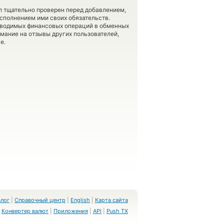
л тщательно проверен перед добавлением,
сполнением ими своих обязательств.
оводимых финансовых операций в обменных
имание на отзывы других пользователей,
е.
Блог
|
Справочный центр
|
English
|
Карта сайта
Конвертер валют
|
Приложения
|
API
|
Push TX