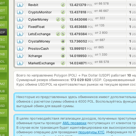
SDT
от 66 578
Revbit
13.421379
1
POL
US
SDT
от 46 667
CryptoMonitor
13.437818
1
POL
US
SDT
от 322
CyberMoney
13.443066
1
POL
US
SDC
от 135
FixedFloat
13.453688
1
POL
US
SDP
от 2 800
LetsExchange
13.479384
1
POL
US
ZEC
от 687
CrystalMoney
13.736052
1
POL
US
TRX
от 665
ProstovCash
13.999101
1
POL
US
BNB
от 1 330
Xchange
14.019950
1
POL
US
SOL
от 66 578
MarketExchange
14.024871
1
POL
US
RAM
Всего по направлению Polygon (POL)
Pax Dollar (USDP) работает
10
на
→
Суммарный резерв обменников:
173 029 620
USDP.
Средневзвешенный 
MZ
Курс обмена
USD/POL
на криптовалютных рынках на текущее время со
RUB
Некоторые из представленных здесь обменников имеют дополнительные
USD
обменов с расчетом суммы обмена в 4000 POL. Воспользуйтесь функци
USD
выгодный обмен для вашей суммы.
CNY
В целях противодействия легализации доходов, полученных преступны
обменные пункты проводят
AML-проверки
поступающих от клиентов тр
В случае если транзакция будет идентифицирована как высокорискова
USD
обменную операцию для проведения
процедуры KYC
. Информация по K
RUB