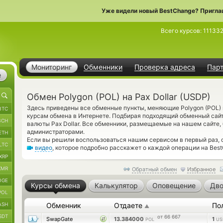
Уже видели новый BestChange? Пригла
Всего курсов:
11133
Мониторинг
Обменники
Проверка адреса
Пар
е
Обмен Polygon (POL) на Pax Dollar (USDP)
Здесь приведены все обменные пункты, меняющие Polygon (POL) 
BTC
курсам обмена в Интернете. Подбирая подходящий обменный сайт
BCH
валюты Pax Dollar. Все обменники, размещаемые на нашем сайте
администраторами.
ETH
Если вы решили воспользоваться нашим сервисом в первый раз, 
LTC
видео
, которое подробно расскажет о каждой операции на Bes
XRP
XMR
Обратный обмен
Избранное
OGE
Курсы обмена
Калькулятор
Оповещение
Дво
POL
ASH
Обменник
Отдаете
По
▲
SDT
от 66 667
SwapGate
13.384000
1
POL
US