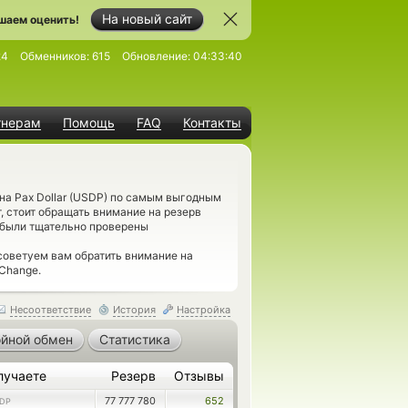
На новый сайт
шаем оценить!
24
Обменников:
615
Обновление:
04:33:40
тнерам
Помощь
FAQ
Контакты
на Pax Dollar (USDP) по самым выгодным
, стоит обращать внимание на резерв
, были тщательно проверены
советуем вам обратить внимание на
tChange.
Несоответствие
История
Настройка
йной обмен
Статистика
лучаете
Резерв
Отзывы
77 777 780
652
DP