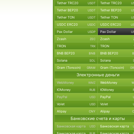
Tether TRC20
Tether TRC20
USDT
U
Tether BEP20
Tether BEP20
USDT
U
Tether TON
Tether TON
USDT
U
USDC ERC20
USDC ERC20
USDC
U
Pax Dollar
Pax Dollar
USDP
U
Zcash
Zcash
ZEC
TRON
TRON
TRX
BNB BEP20
BNB BEP20
BNB
Solana
Solana
SOL
Gram (Toncoin)
Gram (Toncoin)
GRAM
G
Электронные деньги
WebMoney
WebMoney
WMZ
W
ЮMoney
ЮMoney
RUB
PayPal
PayPal
USD
Volet
Volet
USD
Alipay
Alipay
CNY
Банковские счета и карты
Банковская карта
Банковская карта
USD
Банковская карта
Банковская карта
RUB