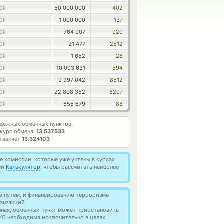
50 000 000
402
DP
1 000 000
137
DP
764 007
920
DP
21 477
2512
DP
1 652
28
DP
10 003 631
594
DP
9 997 042
8512
DP
22 808 352
8207
DP
655 679
88
DP
дежных обменных пунктов.
курс обмена:
13.537533
ставляет
13.324103
 комиссии, которые уже учтены в курсах
ей
Калькулятор
, чтобы рассчитать наиболее
м путем, и финансированию терроризма
анзакций.
нная, обменный пункт может приостановить
YC необходима исключительно в целях