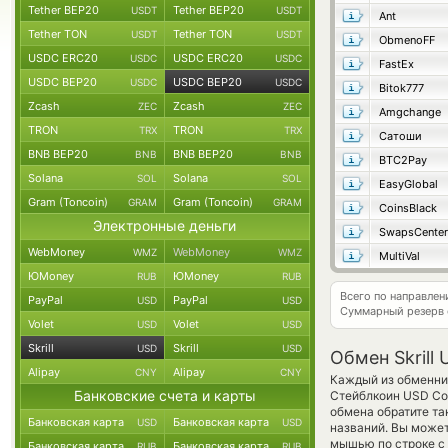
Tether BEP20
Tether BEP20
USDT
USDT
Ant
Tether TON
Tether TON
USDT
USDT
ObmenoFF
USDC ERC20
USDC ERC20
USDC
USDC
FastEx
USDC BEP20
USDC BEP20
USDC
USDC
Bitok777
Zcash
Zcash
ZEC
ZEC
Amgchange
TRON
TRON
TRX
TRX
Сатоши
BNB BEP20
BNB BEP20
BNB
BNB
BTC2Pay
Solana
Solana
SOL
SOL
EasyGlobal
Gram (Toncoin)
Gram (Toncoin)
GRAM
GRAM
CoinsBlack
Электронные деньги
SwapsCenter
WebMoney
WebMoney
WMZ
WMZ
MultiVal
ЮMoney
ЮMoney
RUB
RUB
Всего по направлен
PayPal
PayPal
USD
USD
Суммарный резерв
Volet
Volet
USD
USD
Skrill
Skrill
USD
USD
Обмен Skrill
Alipay
Alipay
CNY
CNY
Каждый из обменник
Банковские счета и карты
Стейблкоин USD Coi
обмена обратите та
Банковская карта
Банковская карта
USD
USD
названий. Вы может
мышью по строке с 
Банковская карта
Банковская карта
RUB
RUB