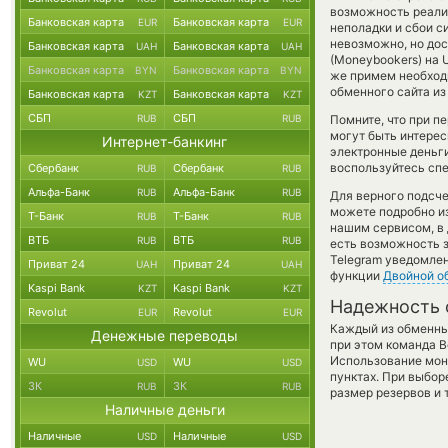
возможность реализ
Банковская карта
Банковская карта
EUR
EUR
неполадки и сбои с
невозможно, но дос
Банковская карта
Банковская карта
UAH
UAH
(Moneybookers) на U
Банковская карта
Банковская карта
BYN
BYN
же примем необход
обменного сайта из
Банковская карта
Банковская карта
KZT
KZT
СБП
СБП
RUB
RUB
Помните, что при п
могут быть интерес
Интернет-банкинг
электронные деньги
воспользуйтесь спе
Сбербанк
Сбербанк
RUB
RUB
Альфа-Банк
Альфа-Банк
RUB
RUB
Для верного подсче
можете подробно и
Т-Банк
Т-Банк
RUB
RUB
нашим сервисом, в 
ВТБ
ВТБ
RUB
RUB
есть возможность з
Telegram уведомлен
Приват 24
Приват 24
UAH
UAH
функции
Двойной о
Kaspi Bank
Kaspi Bank
KZT
KZT
Надежность 
Revolut
Revolut
EUR
EUR
Каждый из обменны
Денежные переводы
при этом команда 
Использование мон
WU
WU
USD
USD
пунктах. При выбор
ЗК
ЗК
RUB
RUB
размер резервов и 
Наличные деньги
Наличные
Наличные
USD
USD