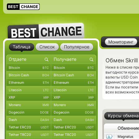
Мониторинг
Таблица
Список
Популярное
Обмен Skril
Ниже в списке пр
Bitcoin
Bitcoin
BTC
BTC
выгодности курса
Bitcoin Cash
Bitcoin Cash
BCH
BCH
валюты USD Coin 
администраторам
Ethereum
Ethereum
ETH
ETH
Если вы посетили
Litecoin
Litecoin
LTC
LTC
всех возможностя
XRP
XRP
XRP
XRP
Monero
Monero
XMR
XMR
Dogecoin
Dogecoin
DOGE
DOGE
Курсы обмена
Dash
Dash
DASH
DASH
Tether ERC20
Tether ERC20
USDT
USDT
Обменни
Tether TRC20
Tether TRC20
USDT
USDT
Magnatus