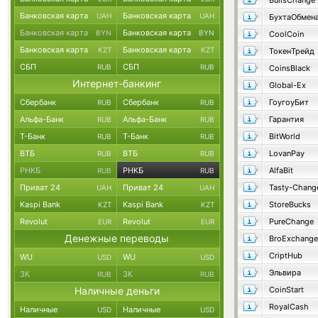
BullsChange
Банковская карта
Банковская карта
UAH
UAH
БухтаОбмен
Банковская карта
Банковская карта
BYN
BYN
CoolCoin
Банковская карта
Банковская карта
KZT
KZT
ТокенТрейд
СБП
СБП
RUB
RUB
CoinsBlack
Интернет-банкинг
Global-Ex
Сбербанк
Сбербанк
ГоугоуБит
RUB
RUB
Альфа-Банк
Альфа-Банк
Гарантия
RUB
RUB
Т-Банк
Т-Банк
BitWorld
RUB
RUB
ВТБ
ВТБ
LovanPay
RUB
RUB
РНКБ
РНКБ
AlfaBit
RUB
RUB
Приват 24
Приват 24
Tasty-Chang
UAH
UAH
Kaspi Bank
Kaspi Bank
StoreBucks
KZT
KZT
Revolut
Revolut
PureChange
EUR
EUR
Денежные переводы
BroExchange
CriptHub
WU
WU
USD
USD
Эльвира
ЗК
ЗК
RUB
RUB
Наличные деньги
CoinStart
RoyalCash
Наличные
Наличные
USD
USD