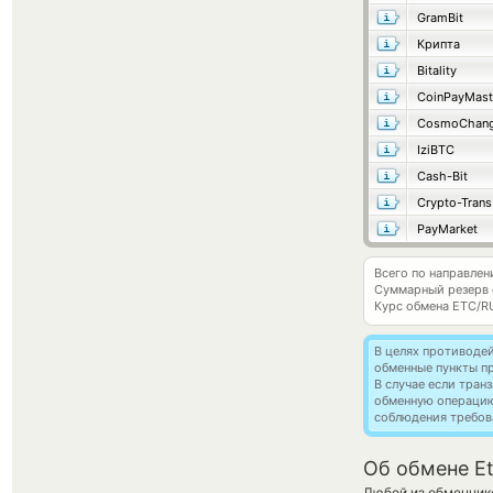
GramBit
Крипта
Bitality
CoinPayMast
CosmoChang
IziBTC
Cash-Bit
Crypto-Trans
PayMarket
Всего по направлен
Суммарный резерв
Курс обмена
ETC/R
В целях противоде
обменные пункты п
В случае если тра
обменную операци
соблюдения требов
Об обмене Et
Любой из обменнико