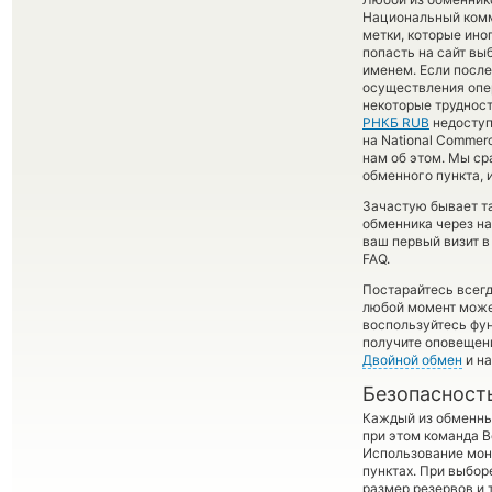
Национальный комм
метки, которые ино
попасть на сайт вы
именем. Если посл
осуществления опер
некоторые трудност
РНКБ RUB
недоступ
на National Commer
нам об этом. Мы с
обменного пункта, 
Зачастую бывает т
обменника через на
ваш первый визит в
FAQ.
Постарайтесь всег
любой момент може
воспользуйтесь фу
получите оповещени
Двойной обмен
и на
Безопасност
Каждый из обменны
при этом команда 
Использование мон
пунктах. При выбор
размер резервов и 