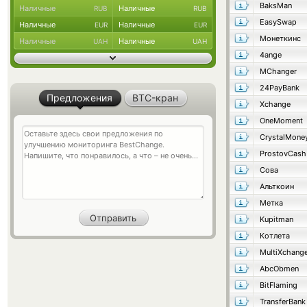
BaksMan
Наличные
Наличные
RUB
RUB
EasySwap
Наличные
Наличные
EUR
EUR
Монеткинс
Наличные
Наличные
UAH
UAH
4ange
MChanger
24PayBank
Предложения
BTC-кран
Xchange
OneMoment
CrystalMone
ProstovCash
Сова
Альткоин
Метка
Kupitman
Котлета
MultiXchang
AbcObmen
BitFlaming
TransferBank