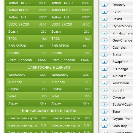
Tether TRC20
Tether TRC20
USDT
USDT
Dmoney
Tether BEP20
Tether BEP20
USDT
USDT
ExBit
Tether TON
Tether TON
USDT
USDT
Paxbit
USDC ERC20
USDC ERC20
USDC
USDC
CyberMoney
Zcash
Zcash
ZEC
ZEC
Rim-Exchan
TRON
TRON
TRX
TRX
GeekChange
BNB BEP20
BNB BEP20
BNB
BNB
Cashalot
Solana
Solana
SOL
SOL
Bixter
Gram (Toncoin)
Gram (Toncoin)
GRAM
GRAM
SwapCoin
Электронные деньги
E-Change
WebMoney
WebMoney
WMZ
WMZ
AlpinaEx
ЮMoney
ЮMoney
RUB
RUB
YesObmen
PayPal
PayPal
USD
USD
EuroBit
Volet
Volet
USD
USD
Crypster
Alipay
Alipay
CNY
CNY
SpbWMCash
Банковские счета и карты
Tuco
Банковская карта
Банковская карта
USD
USD
Crypto-Polis
Банковская карта
Банковская карта
RUB
RUB
CoinDrop
Банковская карта
Банковская карта
EUR
EUR