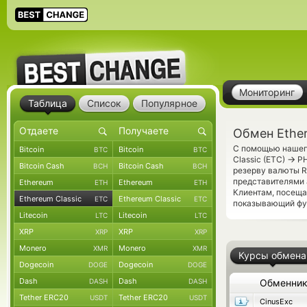
Мониторинг
Таблица
Список
Популярное
Обмен Ether
С помощью нашего
Bitcoin
Bitcoin
BTC
BTC
→
Classic (ETC)
РН
Bitcoin Cash
Bitcoin Cash
BCH
BCH
резерву валюты R
представителями
Ethereum
Ethereum
ETH
ETH
Клиентам, посещ
Ethereum Classic
Ethereum Classic
ETC
ETC
показывающий фун
Litecoin
Litecoin
LTC
LTC
XRP
XRP
XRP
XRP
Monero
Monero
XMR
XMR
Курсы обмена
Dogecoin
Dogecoin
DOGE
DOGE
Dash
Dash
DASH
DASH
Обменни
Tether ERC20
Tether ERC20
USDT
USDT
CinusExc