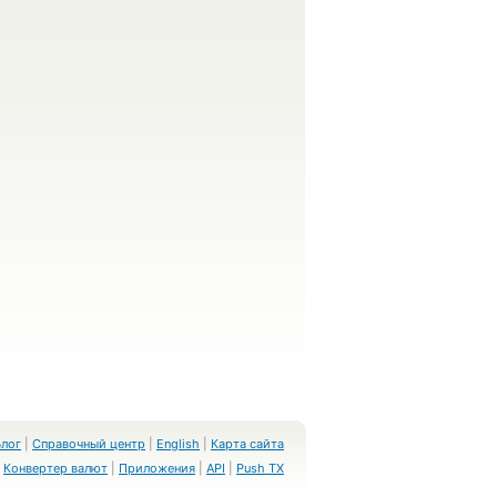
Блог
|
Справочный центр
|
English
|
Карта сайта
Конвертер валют
|
Приложения
|
API
|
Push TX