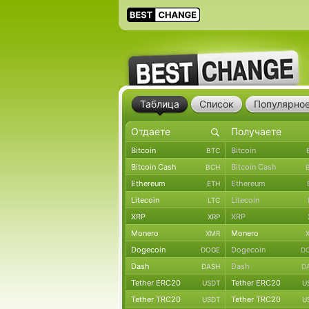
Таблица
Список
Популярно
Bitcoin
Bitcoin
BTC
Bitcoin Cash
Bitcoin Cash
BCH
Ethereum
Ethereum
ETH
Litecoin
Litecoin
LTC
XRP
XRP
XRP
Monero
Monero
XMR
Dogecoin
Dogecoin
DOGE
D
Dash
Dash
DASH
D
Tether ERC20
Tether ERC20
USDT
U
Tether TRC20
Tether TRC20
USDT
U