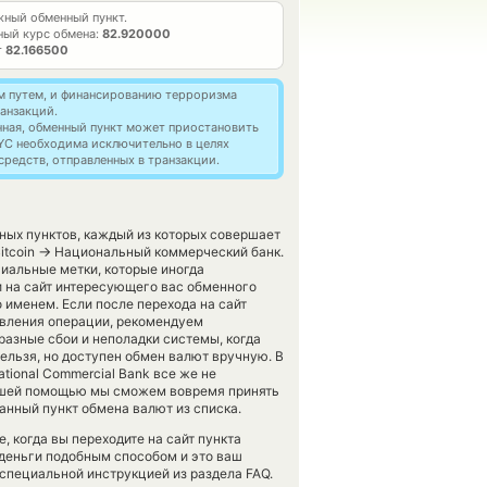
ный обменный пункт.
ный курс обмена:
82.920000
т
82.166500
м путем, и финансированию терроризма
анзакций.
нная, обменный пункт может приостановить
YC необходима исключительно в целях
редств, отправленных в транзакции.
ных пунктов, каждый из которых совершает
→
itcoin
Национальный коммерческий банк.
иальные метки, которые иногда
и на сайт интересующего вас обменного
 именем. Если после перехода на сайт
вления операции, рекомендуем
разные сбои и неполадки системы, когда
ельзя, но доступен обмен валют вручную. В
National Commercial Bank все же не
вашей помощью мы сможем вовремя принять
анный пункт обмена валют из списка.
, когда вы переходите на сайт пункта
 деньги подобным способом и это ваш
 специальной инструкцией из раздела FAQ.