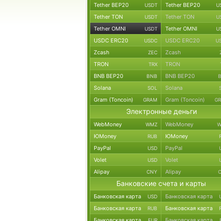
Tether BEP20
Tether BEP20
USDT
U
Tether TON
Tether TON
USDT
U
Tether OMNI
Tether OMNI
USDT
U
USDC ERC20
USDC ERC20
USDC
U
Zcash
Zcash
ZEC
TRON
TRON
TRX
BNB BEP20
BNB BEP20
BNB
Solana
Solana
SOL
Gram (Toncoin)
Gram (Toncoin)
GRAM
G
Электронные деньги
WebMoney
WebMoney
WMZ
W
ЮMoney
ЮMoney
RUB
PayPal
PayPal
USD
Volet
Volet
USD
Alipay
Alipay
CNY
Банковские счета и карты
Банковская карта
Банковская карта
USD
Банковская карта
Банковская карта
RUB
Банковская карта
Банковская карта
EUR