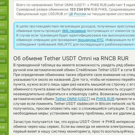
SDT
Всего по направлению Tether OMNI (USDT)
РНКБ RUB работает
1
надеж
→
Суммарный резерв обменников:
123 234 674
RUB РНКБ.
Средневзвешен
SDT
Официальный курс
USD/RUB
от
ЦБ России
на текущее время составляе
SDT
SDC
В целях противодействия легализации доходов, полученных преступны
обменные пункты проводят
AML-проверки
поступающих от клиентов тр
ZEC
В случае если транзакция будет идентифицирована как высокорискова
TRX
обменную операцию для проведения
процедуры KYC
. Информация по K
соблюдения требований AML/KYC для последующего разблокирования с
BNB
SOL
Об обмене Tether USDT Omni на RNCB RUR
RAM
В приведенной таблице вы имеете возможность увидеть ряд обмен
ручной или автоматический обмен Стейблкоин Tether USDT в сети B
При определении обменника также обратите свое внимание на спец
MZ
указываются около их названий. Для того, чтобы мгновенно перейт
RUB
пункта, нужно всего лишь один раз нажать мышкой на строчку с его
обменного пункта вами не была обнаружена возможность осущест
USD
незамедлительно обратиться к оператору сайта. Возможны разнооб
USD
автоматический обмен
Tether OMNI (USDT)
на
РНКБ RUB
провести н
случае если поменять Tether USDT stablecoin in Bitcoin network на 
CNY
получилось, просим оповестить нас о сложившейся ситуации. С 
необходимые меры: установим причину проблемы, или же удалим д
USD
→
Зачастую получается так, что курсы USDT-Omni
РНКБ интереснее
обмена через наш сервис. Если вы никогда не меняли электронные
RUB
первый визит в нашу систему мониторинга, просто воспользуйтесь
EUR