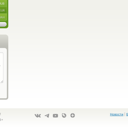
RUB
EUR
UAH
!
Новости
|
8+