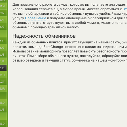
Для правильного расчета суммы, которую вы получаете или отдае
UAH
использования сервиса вы, в любое время, можете обратиться к
Ст
BYN
же вы не обнаружили в таблице обменных пунктов удобный вам кур
услугу
Оповещение
и получите оповещение о благоприятном для вас
KZT
обменные пункты отсутствуют, вы, в любой момент, можете испол
RUB
обменов с помощью транзитной валюты.
Надежность обменников
RUB
Каждый из обменных пунктов, присутствующих на нашем сайте, бы
при этом команда BestChange непрерывно следит за надлежащим и
RUB
Использование мониторинга позволяет повысить безопасность пр
RUB
пунктах. При выборе обменного пункта, пожалуйста, обращайте вн
размер резервов и текущий статус обменника на нашем мониторинг
RUB
RUB
UAH
KZT
EUR
USD
RUB
USD