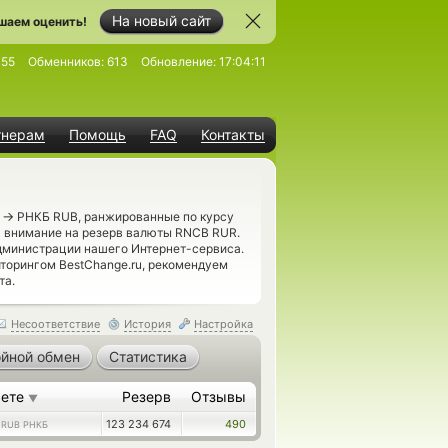
На новый сайт
шаем оценить!
155
Обменников:
613
Обновление:
17:04:11
тнерам
Помощь
FAQ
Контакты
→
)
РНКБ RUB, ранжированные по курсу
ь внимание на резерв валюты RNCB RUR.
дминистрации нашего Интернет-сервиса.
торингом BestChange.ru, рекомендуем
та.
Несоответствие
История
Настройка
йной обмен
Статистика
аете
Резерв
Отзывы
▼
0
123 234 674
490
RUB РНКБ