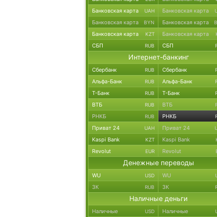
Банковская карта
Банковская карта
UAH
Банковская карта
Банковская карта
BYN
Банковская карта
Банковская карта
KZT
СБП
СБП
RUB
Интернет-банкинг
Сбербанк
Сбербанк
RUB
Альфа-Банк
Альфа-Банк
RUB
Т-Банк
Т-Банк
RUB
ВТБ
ВТБ
RUB
РНКБ
РНКБ
RUB
Приват 24
Приват 24
UAH
Kaspi Bank
Kaspi Bank
KZT
Revolut
Revolut
EUR
Денежные переводы
WU
WU
USD
ЗК
ЗК
RUB
Наличные деньги
Наличные
Наличные
USD