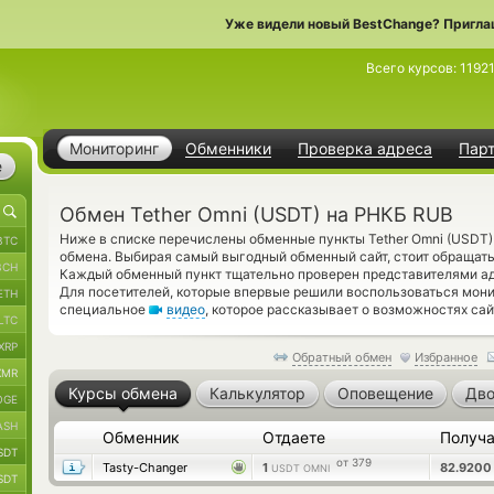
Уже видели новый BestChange? Пригла
Всего курсов:
1192
Мониторинг
Обменники
Проверка адреса
Пар
е
Обмен Tether Omni (USDT) на РНКБ RUB
Ниже в списке перечислены обменные пункты Tether Omni (USDT
BTC
обмена. Выбирая самый выгодный обменный сайт, стоит обращат
BCH
Каждый обменный пункт тщательно проверен представителями а
Для посетителей, которые впервые решили воспользоваться мони
ETH
специальное
видео
, которое рассказывает о возможностях сай
LTC
XRP
Обратный обмен
Избранное
XMR
Курсы обмена
Калькулятор
Оповещение
Дво
OGE
ASH
Обменник
Отдаете
Получ
SDT
от 379
Tasty-Changer
1
82.920
USDT OMNI
SDT