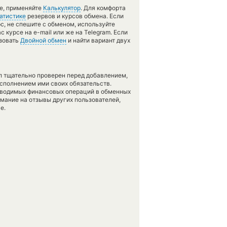
те, применяйте
Калькулятор
. Для комфорта
атистике
резервов и курсов обмена. Если
с, не спешите с обменом, используйте
 курсе на e-mail или же на Telegram. Если
ьзовать
Двойной обмен
и найти вариант двух
л тщательно проверен перед добавлением,
сполнением ими своих обязательств.
оводимых финансовых операций в обменных
имание на отзывы других пользователей,
е.