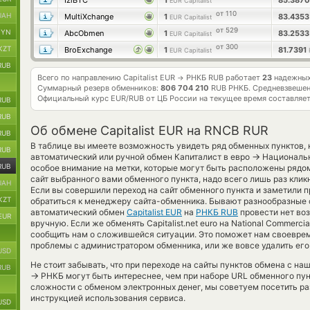
IziBTC
1
85.387
EUR Capitalist
от 110
UAH
MultiXchange
1
83.435
EUR Capitalist
от 529
BYN
AbcObmen
1
83.253
EUR Capitalist
от 300
KZT
BroExchange
1
81.7391
EUR Capitalist
RUB
Всего по направлению Capitalist EUR
РНКБ RUB работает
23
надежных
→
Суммарный резерв обменников:
806 704 210
RUB РНКБ.
Средневзвешен
Официальный курс
EUR/RUB
от ЦБ России на текущее время составляе
RUB
RUB
Об обмене Capitalist EUR на RNCB RUR
RUB
В таблице вы имеете возможность увидеть ряд обменных пунктов,
RUB
→
автоматический или ручной обмен Капиталист в евро
Национальн
RUB
особое внимание на метки, которые могут быть расположены рядом
сайт выбранного вами обменного пункта, надо всего лишь раз клик
UAH
Если вы совершили переход на сайт обменного пункта и заметили 
KZT
обратиться к менеджеру сайта-обменника. Бывают разнообразные с
автоматический обмен
Capitalist EUR
на
РНКБ RUB
провести нет во
EUR
вручную. Если же обменять Capitalist.net euro на National Commerc
сообщить нам о сложившейся ситуации. Это поможет нам своевре
проблемы с администратором обменника, или же вовсе удалить его
USD
Не стоит забывать, что при переходе на сайты пунктов обмена с н
RUB
→
РНКБ могут быть интереснее, чем при наборе URL обменного пун
сложности с обменом электронных денег, мы советуем посетить ра
инструкцией использования сервиса.
USD