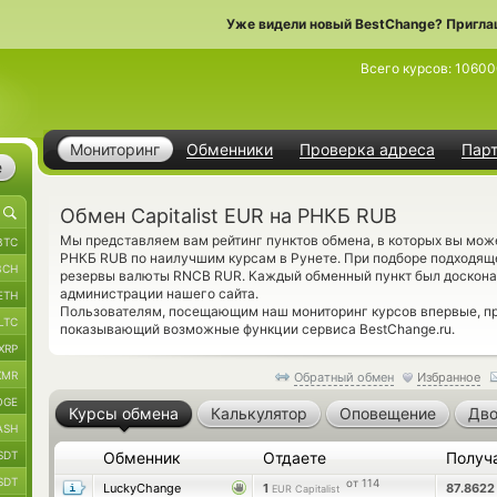
Уже видели новый BestChange? Пригла
Всего курсов:
10600
Мониторинг
Обменники
Проверка адреса
Пар
е
Обмен Capitalist EUR на РНКБ RUB
Мы представляем вам рейтинг пунктов обмена, в которых вы може
BTC
РНКБ RUB по наилучшим курсам в Рунете. При подборе подходяще
BCH
резервы валюты RNCB RUR. Каждый обменный пункт был доскона
администрации нашего сайта.
ETH
Пользователям, посещающим наш мониторинг курсов впервые, п
LTC
показывающий возможные функции сервиса BestChange.ru.
XRP
XMR
Обратный обмен
Избранное
OGE
Курсы обмена
Калькулятор
Оповещение
Дво
ASH
SDT
Обменник
Отдаете
Получ
SDT
от 114
LuckyChange
1
87.862
EUR Capitalist