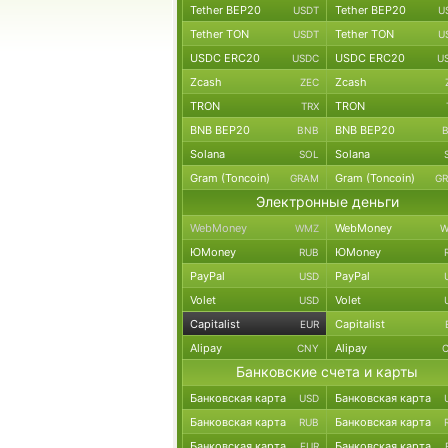
Tether BEP20
Tether BEP20
USDT
U
Tether TON
Tether TON
USDT
U
USDC ERC20
USDC ERC20
USDC
U
Zcash
Zcash
ZEC
TRON
TRON
TRX
BNB BEP20
BNB BEP20
BNB
Solana
Solana
SOL
Gram (Toncoin)
Gram (Toncoin)
GRAM
G
Электронные деньги
WebMoney
WebMoney
WMZ
W
ЮMoney
ЮMoney
RUB
PayPal
PayPal
USD
Volet
Volet
USD
Capitalist
Capitalist
EUR
Alipay
Alipay
CNY
Банковские счета и карты
Банковская карта
Банковская карта
USD
Банковская карта
Банковская карта
RUB
Банковская карта
Банковская карта
EUR