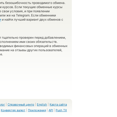
рить безошибочность проводимого обмена.
и курсов. Если текущие обменные курсы
е свои условия, и при появлении
или же на Telegram. Если обменники
м
и найти лучший вариант двух обменов с
л тщательно проверен перед добавлением,
сполнением ими своих обязательств.
оводимых финансовых операций в обменных
имание на отзывы других пользователей,
е.
Блог
|
Справочный центр
|
English
|
Карта сайта
Конвертер валют
|
Приложения
|
API
|
Push TX