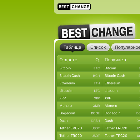
Таблица
Список
Популярно
Bitcoin
Bitcoin
BTC
Bitcoin Cash
Bitcoin Cash
BCH
Ethereum
Ethereum
ETH
Litecoin
Litecoin
LTC
XRP
XRP
XRP
Monero
Monero
XMR
Dogecoin
Dogecoin
DOGE
D
Dash
Dash
DASH
D
Tether ERC20
Tether ERC20
USDT
U
Tether TRC20
Tether TRC20
USDT
U