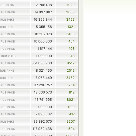
3 706 018
1929
RUB РНКБ
0
74 997 907
2068
RUB РНКБ
8
16 355 944
3453
RUB РНКБ
5 355 156
1321
RUB РНКБ
4
18 202 178
3408
RUB РНКБ
4
10 000 000
454
RUB РНКБ
4
1 617 144
108
RUB РНКБ
0
1 000 000
43
RUB РНКБ
2
351 030 963
8512
RUB РНКБ
8 321 450
2512
RUB РНКБ
7 063 449
2452
RUB РНКБ
9
37 296 757
6754
RUB РНКБ
3
48 660 573
812
RUB РНКБ
2
15 741 995
8021
RUB РНКБ
2
990 000
1109
RUB РНКБ
2
7 896 532
417
RUB РНКБ
7
32 992 070
8207
RUB РНКБ
7
117 932 438
594
RUB РНКБ