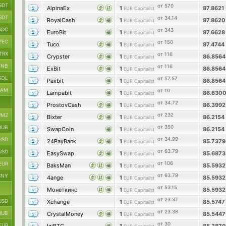
SDT
от 570
AlpinaEx
1
87.8621
EUR Capitalist
SDT
от 34.14
RoyalCash
1
87.862
EUR Capitalist
SDC
от 343
EuroBit
1
87.662
EUR Capitalist
ZEC
от 150
Tuco
1
87.4744
EUR Capitalist
TRX
от 116
Crypster
1
86.856
EUR Capitalist
BNB
от 116
ExBit
1
86.856
EUR Capitalist
SOL
от 57.57
Paxbit
1
86.856
EUR Capitalist
RAM
от 10
Lampabit
1
86.630
EUR Capitalist
от 34.72
ProstovCash
1
86.399
EUR Capitalist
от 232
MZ
Bixter
1
86.2154
EUR Capitalist
от 350
RUB
SwapCoin
1
86.2154
EUR Capitalist
от 34.99
USD
24PayBank
1
85.737
EUR Capitalist
от 63.79
USD
EasySwap
1
85.687
EUR Capitalist
от 106
EUR
BaksMan
1
85.593
EUR Capitalist
от 63.79
CNY
4ange
1
85.593
EUR Capitalist
от 53.15
Монеткинс
1
85.593
EUR Capitalist
от 23.37
USD
Xchange
1
85.574
EUR Capitalist
от 23.38
RUB
CrystalMoney
1
85.544
EUR Capitalist
от 30
EUR