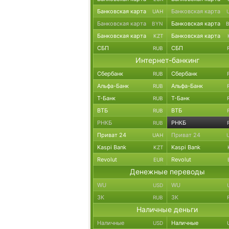
Банковская карта
Банковская карта
UAH
Банковская карта
Банковская карта
BYN
Банковская карта
Банковская карта
KZT
СБП
СБП
RUB
Интернет-банкинг
Сбербанк
Сбербанк
RUB
Альфа-Банк
Альфа-Банк
RUB
Т-Банк
Т-Банк
RUB
ВТБ
ВТБ
RUB
РНКБ
РНКБ
RUB
Приват 24
Приват 24
UAH
Kaspi Bank
Kaspi Bank
KZT
Revolut
Revolut
EUR
Денежные переводы
WU
WU
USD
ЗК
ЗК
RUB
Наличные деньги
Наличные
Наличные
USD