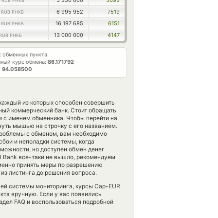
0
5 350 000
5093
RUB РНКБ
3
6 995 952
7519
RUB РНКБ
3
16 197 685
6151
RUB РНКБ
13 000 000
4147
RUB РНКБ
 обменных пункта.
ный курс обмена:
86.171792
т
94.058500
 каждый из которых способен совершить
ый коммерческий банк. Стоит обращать
 с именем обменника. Чтобы перейти на
нуть мышью на строчку с его названием.
проблемы с обменом, вам необходимо
бои и неполадки системы, когда
зможности, но доступен обмен денег
ial Bank все-таки не вышло, рекомендуем
менно принять меры по разрешению
 из листинга до решения вопроса.
ашей системы мониторинга, курсы Cap-EUR
кта вручную. Если у вас появились
здел FAQ и воспользоваться подробной