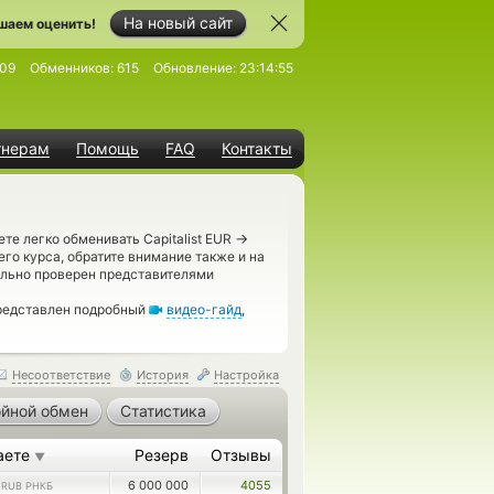
На новый сайт
шаем оценить!
09
Обменников:
615
Обновление:
23:14:55
тнерам
Помощь
FAQ
Контакты
→
те легко обменивать Capitalist EUR
го курса, обратите внимание также и на
льно проверен представителями
редставлен подробный
видео-гайд
,
Несоответствие
История
Настройка
йной обмен
Статистика
аете
Резерв
Отзывы
▼
2
6 000 000
4055
RUB РНКБ