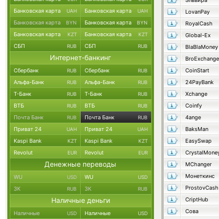
Эльвира
Банковская карта
Банковская карта
UAH
UAH
LovanPay
Банковская карта
Банковская карта
BYN
BYN
RoyalCash
Банковская карта
Банковская карта
KZT
KZT
Global-Ex
СБП
СБП
RUB
RUB
BlaBlaMoney
Интернет-банкинг
BroExchange
Сбербанк
Сбербанк
CoinStart
RUB
RUB
Альфа-Банк
Альфа-Банк
24PayBank
RUB
RUB
Т-Банк
Т-Банк
Xchange
RUB
RUB
ВТБ
ВТБ
Coinfy
RUB
RUB
Почта Банк
Почта Банк
4ange
RUB
RUB
Приват 24
Приват 24
BaksMan
UAH
UAH
Kaspi Bank
Kaspi Bank
EasySwap
KZT
KZT
Revolut
Revolut
CrystalMone
EUR
EUR
Денежные переводы
MChanger
Монеткинс
WU
WU
USD
USD
ProstovCash
ЗК
ЗК
RUB
RUB
Наличные деньги
CriptHub
Сова
Наличные
Наличные
USD
USD