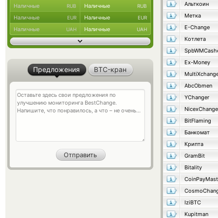
Альткоин
Наличные
Наличные
RUB
RUB
Метка
Наличные
Наличные
EUR
EUR
E-Change
Наличные
Наличные
UAH
UAH
Котлета
SpbWMCash
Ex-Money
Предложения
BTC-кран
MultiXchang
AbcObmen
YChanger
NicexChange
BitFlaming
Банкомат
Крипта
GramBit
Bitality
CosmoChang
IziBTC
Kupitman