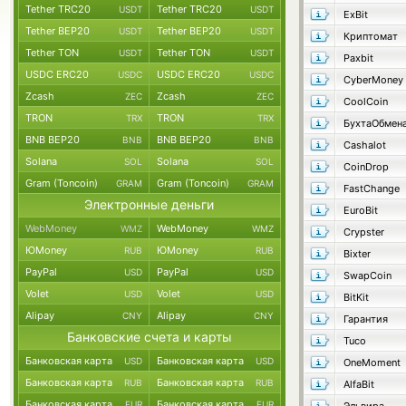
Tether TRC20
Tether TRC20
USDT
USDT
ExBit
Tether BEP20
Tether BEP20
USDT
USDT
Криптомат
Tether TON
Tether TON
USDT
USDT
Paxbit
USDC ERC20
USDC ERC20
USDC
USDC
CyberMoney
Zcash
Zcash
ZEC
ZEC
CoolCoin
TRON
TRON
TRX
TRX
БухтаОбмен
BNB BEP20
BNB BEP20
BNB
BNB
Cashalot
Solana
Solana
SOL
SOL
CoinDrop
Gram (Toncoin)
Gram (Toncoin)
GRAM
GRAM
FastChange
Электронные деньги
EuroBit
WebMoney
WebMoney
WMZ
WMZ
Crypster
ЮMoney
ЮMoney
RUB
RUB
Bixter
PayPal
PayPal
USD
USD
SwapCoin
Volet
Volet
USD
USD
BitKit
Alipay
Alipay
CNY
CNY
Гарантия
Банковские счета и карты
Tuco
Банковская карта
Банковская карта
USD
USD
OneMoment
Банковская карта
Банковская карта
RUB
RUB
AlfaBit
Банковская карта
Банковская карта
EUR
EUR