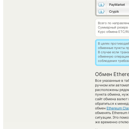
PayMarket
Crypik
Всего по направлен
Суммарный резерв
Курс обмена
ETC/R
В целях противоде
обменные пункты п
В случае если тра
обменную операци
соблюдения требов
Обмен Ethere
Все указанные в т
ручном или автома
расположены рядом
пункта обмена, нуж
сайт обмена валют
обратиться к менед
обмен
Ethereum Clas
обменять Ethereum 
ситуации. Это пом
же временно отключ