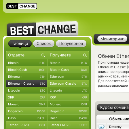
Мониторинг
Таблица
Список
Популярное
Обмен Ether
При помощи нашег
Bitcoin
Bitcoin
BTC
BTC
Ethereum Classic 
Bitcoin Cash
Bitcoin Cash
BCH
BCH
внимание и резер
администрацией н
Ethereum
Ethereum
ETH
ETH
Для посетителей,
Ethereum Classic
Ethereum Classic
ETC
ETC
рассказывающее о
Litecoin
Litecoin
LTC
LTC
XRP
XRP
XRP
XRP
Monero
Monero
XMR
XMR
Курсы обмена
Dogecoin
Dogecoin
DOGE
DOGE
Dash
Dash
DASH
DASH
Обменни
Tether ERC20
Tether ERC20
USDT
USDT
Dmoney