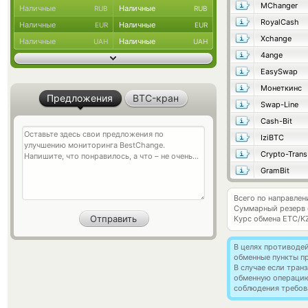
MChanger
Наличные
Наличные
RUB
RUB
RoyalCash
Наличные
Наличные
EUR
EUR
Xchange
Наличные
Наличные
UAH
UAH
4ange
EasySwap
Монеткинс
Предложения
BTC-кран
Swap-Line
Cash-Bit
IziBTC
Crypto-Trans
GramBit
Всего по направлен
Суммарный резерв
Курс обмена
ETC/K
В целях противоде
обменные пункты п
В случае если тра
обменную операци
соблюдения требов