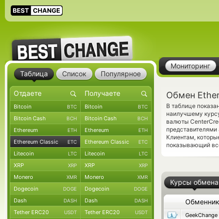
Мониторинг
Таблица
Список
Популярное
Обмен Ether
В таблице показа
Bitcoin
Bitcoin
BTC
BTC
наилучшему курсу
Bitcoin Cash
Bitcoin Cash
BCH
BCH
валюты CenterCre
представителями
Ethereum
Ethereum
ETH
ETH
Клиентам, которы
Ethereum Classic
Ethereum Classic
ETC
ETC
показывающий все
Litecoin
Litecoin
LTC
LTC
XRP
XRP
XRP
XRP
Monero
Monero
XMR
XMR
Курсы обмена
Dogecoin
Dogecoin
DOGE
DOGE
Dash
Dash
DASH
DASH
Обменни
Tether ERC20
Tether ERC20
USDT
USDT
GeekChange