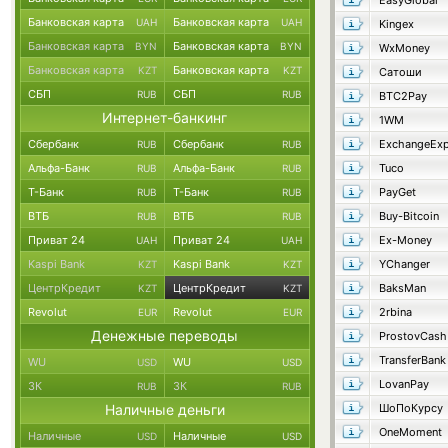
EasyGlobal
Банковская карта
Банковская карта
UAH
UAH
Kingex
Банковская карта
Банковская карта
BYN
BYN
WxMoney
Банковская карта
Банковская карта
KZT
KZT
Сатоши
СБП
СБП
RUB
RUB
BTC2Pay
Интернет-банкинг
1WM
Сбербанк
Сбербанк
ExchangeExp
RUB
RUB
Альфа-Банк
Альфа-Банк
Tuco
RUB
RUB
Т-Банк
Т-Банк
PayGet
RUB
RUB
ВТБ
ВТБ
Buy-Bitcoin
RUB
RUB
Приват 24
Приват 24
Ex-Money
UAH
UAH
Kaspi Bank
Kaspi Bank
YChanger
KZT
KZT
ЦентрКредит
ЦентрКредит
BaksMan
KZT
KZT
Revolut
Revolut
2rbina
EUR
EUR
Денежные переводы
ProstovCash
TransferBank
WU
WU
USD
USD
LovanPay
ЗК
ЗК
RUB
RUB
Наличные деньги
ШоПоКурсу
OneMoment
Наличные
Наличные
USD
USD