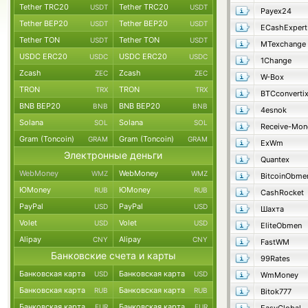
Tether TRC20
Tether TRC20
USDT
USDT
Payex24
Tether BEP20
Tether BEP20
USDT
USDT
ECashExpert
Tether TON
Tether TON
USDT
USDT
MTexchange
USDC ERC20
USDC ERC20
USDC
USDC
1Change
Zcash
Zcash
ZEC
ZEC
W-Box
TRON
TRON
TRX
TRX
BTCconverti
BNB BEP20
BNB BEP20
BNB
BNB
4esnok
Solana
Solana
SOL
SOL
Receive-Mon
Gram (Toncoin)
Gram (Toncoin)
GRAM
GRAM
ExWm
Электронные деньги
Quantex
WebMoney
WebMoney
WMZ
WMZ
BitcoinObme
ЮMoney
ЮMoney
RUB
RUB
CashRocket
PayPal
PayPal
USD
USD
Шахта
Volet
Volet
USD
USD
EliteObmen
Alipay
Alipay
CNY
CNY
FastWM
Банковские счета и карты
99Rates
Банковская карта
Банковская карта
USD
USD
WmMoney
Банковская карта
Банковская карта
RUB
RUB
Bitok777
Банковская карта
Банковская карта
EUR
EUR