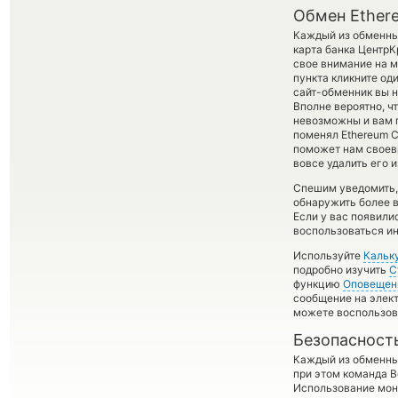
Обмен Ethere
Каждый из обменных
карта банка ЦентрК
свое внимание на м
пункта кликните од
сайт-обменник вы н
Вполне вероятно, ч
невозможны и вам п
поменял Ethereum Cl
поможет нам своев
вовсе удалить его 
Спешим уведомить,
обнаружить более 
Если у вас появили
воспользоваться ин
Используйте
Кальк
подробно изучить
С
функцию
Оповещен
сообщение на элект
можете воспользо
Безопасност
Каждый из обменны
при этом команда 
Использование мон