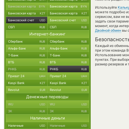
Банковская карта
Банковская карта
BYN
BYN
Используйте
Кальк
можете подробно и
Банковская карта
Банковская карта
KZT
KZT
сервисом, вам не 
Банковский счет
Банковский счет
USD
USD
задать свои параме
момент, когда инте
СБП
СБП
RUB
RUB
Двойной обмен
вы с
Интернет-банкинг
Безопасност
Сбербанк
Сбербанк
RUB
RUB
Каждый из обменны
Альфа-Банк
Альфа-Банк
RUB
RUB
при этом команда 
Использование мон
Т-Банк
Т-Банк
RUB
RUB
пунктах. При выбор
ВТБ
ВТБ
RUB
RUB
размер резервов и 
РНКБ
РНКБ
RUB
RUB
Приват 24
Приват 24
UAH
UAH
Kaspi Bank
Kaspi Bank
KZT
KZT
Revolut
Revolut
EUR
EUR
Денежные переводы
WU
WU
USD
USD
ЗК
ЗК
RUB
RUB
Наличные деньги
Наличные
Наличные
USD
USD