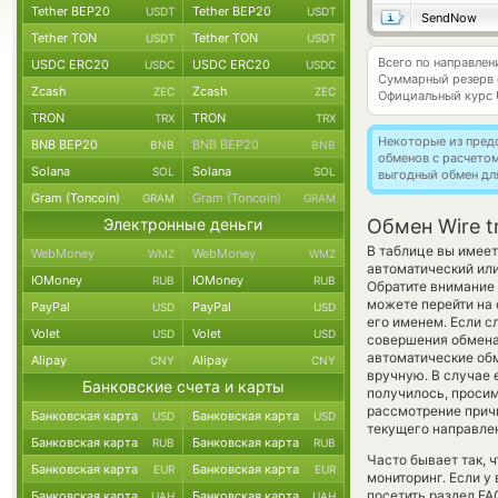
Tether BEP20
Tether BEP20
USDT
USDT
SendNow
Tether TON
Tether TON
USDT
USDT
Всего по направле
USDC ERC20
USDC ERC20
USDC
USDC
Суммарный резерв
Zcash
Zcash
ZEC
ZEC
Официальный курс
TRON
TRON
TRX
TRX
Некоторые из пред
BNB BEP20
BNB BEP20
BNB
BNB
обменов с расчето
Solana
Solana
SOL
SOL
выгодный обмен дл
Gram (Toncoin)
Gram (Toncoin)
GRAM
GRAM
Электронные деньги
Обмен Wire t
В таблице вы имеет
WebMoney
WebMoney
WMZ
WMZ
автоматический ил
ЮMoney
ЮMoney
RUB
RUB
Обратите внимание 
можете перейти на 
PayPal
PayPal
USD
USD
его именем. Если с
Volet
Volet
USD
USD
совершения обмена,
автоматические о
Alipay
Alipay
CNY
CNY
вручную. В случае е
Банковские счета и карты
получилось, просим
рассмотрение причи
Банковская карта
Банковская карта
USD
USD
текущего направле
Банковская карта
Банковская карта
RUB
RUB
Часто бывает так, 
Банковская карта
Банковская карта
EUR
EUR
мониторинг. Если у
посетить раздел FA
Банковская карта
Банковская карта
UAH
UAH