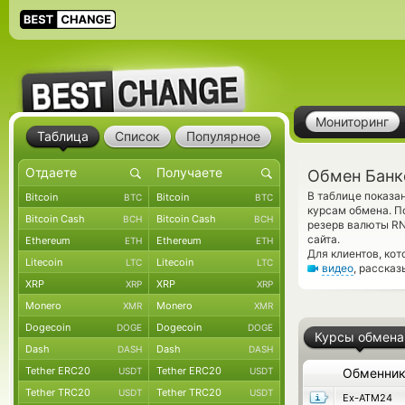
Мониторинг
Таблица
Список
Популярное
Обмен Банк
В таблице показа
Bitcoin
Bitcoin
BTC
BTC
курсам обмена. П
Bitcoin Cash
Bitcoin Cash
BCH
BCH
резерв валюты RN
сайта.
Ethereum
Ethereum
ETH
ETH
Для клиентов, ко
Litecoin
Litecoin
LTC
LTC
видео
, расска
XRP
XRP
XRP
XRP
Monero
Monero
XMR
XMR
Dogecoin
Dogecoin
DOGE
DOGE
Курсы обмена
Dash
Dash
DASH
DASH
Tether ERC20
Tether ERC20
USDT
USDT
Обменни
Tether TRC20
Tether TRC20
USDT
USDT
Ex-ATM24